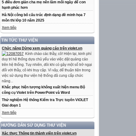
5 điều đơn giản cha mẹ nên làm mỗi ngày để con
hạnh phúc hơn
Hà Nội công bố cấu trúc định dạng đề minh họa 7
môn thi lớp 10 năm 2025
Xem tiếp
TIN TỨC THƯ VIỆN
Chức năng Dừng xem quảng cáo trên violet.vn
Kính chào các thầy, cô! Hiện tại, kinh phí
duy trì hệ thống dựa chủ yếu vào việc đặt quảng cáo
trên hệ thống. Tuy nhiên, đôi khi có gây một số trở ngại
đối với thầy, cô khi truy cập. Vì vậy, để thuận tiện trong
việc sử dụng thư viện hệ thống đã cung cấp chức
năng...
Khắc phục hiện tượng không xuất hiện menu Bộ
công cụ Violet trên PowerPoint và Word
Thử nghiệm Hệ thống Kiểm tra Trực tuyến ViOLET
Giai đoạn 1
Xem tiếp
HƯỚNG DẪN SỬ DỤNG THƯ VIỆN
Xác thực Thông tin thành viên trên violet.vn