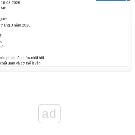
' 16-03-2026
6 MB
gười
 tháng 3 năm 2026
ều
do
hất
éo phì do ăn thừa chất bột
chất đạm và cơ thể ít vận
dưỡng thấp còi do ăn thiếu
ỡng; bệnh thiếu máu thiếu
hức ăn chứa chất sắt.
hừa cân
ad
ừa cân béo phì có cân nặng theo
n cân nặng theo chiều cao chuẩn của
người bệnh có những lớp mỡ nhiều