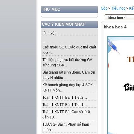
Gốc
>
Tiểu học
>
Kế
THƯ MỤC
khoa hoc 4
CÁC Ý KIẾN MỚI NHẤT
khoa hoc 4
rất tuyệt...
...
Giới thiệu SGK Giáo dục thể chất
lớp 4...
Tài liệu phục vụ bồi dưỡng GV
sử dụng SGK...
Bài giảng rất sinh động. Cảm ơn
thầy N nhiều...
Kế hoạch giảng dạy lớp 4 SGK -
KNTT Môn...
Toán 1 KNTT. Bài 1 Tiết 2....
Toán 1 KNTT. Bài 1 Tiết 1....
Toán 1 KNTT. Bài Các số từ 0
đến 10...
TUẦN 2- Bài 4. Phân số thập
phân...