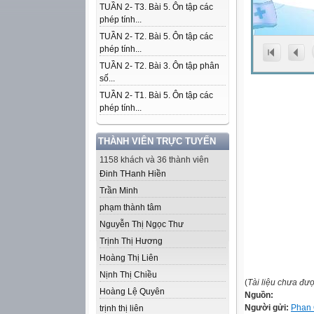
TUẦN 2- T3. Bài 5. Ôn tập các
phép tính...
TUẦN 2- T2. Bài 5. Ôn tập các
phép tính...
TUẦN 2- T2. Bài 3. Ôn tập phân
số...
TUẦN 2- T1. Bài 5. Ôn tập các
phép tính...
THÀNH VIÊN TRỰC TUYẾN
1158 khách và 36 thành viên
Đinh THanh Hiền
Trần Minh
phạm thành tâm
Nguyễn Thị Ngọc Thư
Trịnh Thị Hương
Hoàng Thị Liên
Nịnh Thị Chiều
(
Tài liệu chưa đư
Hoàng Lệ Quyên
Nguồn:
Người gửi:
Phan
trịnh thị liên