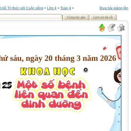
t nối Tri thức với Cuộc sống
>
Lớp 4
>
Toán 4
>
Đưa bài giảng lên
Cùng tác giả
Lịch sử tải về