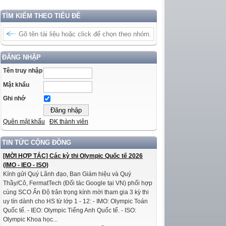
TÌM KIẾM THEO TIÊU ĐỀ
ĐĂNG NHẬP
Tên truy nhập
Mật khẩu
Ghi nhớ
Quên mật khẩu
ĐK thành viên
TIN TỨC CỘNG ĐỒNG
[MỜI HỢP TÁC] Các kỳ thi Olympic Quốc tế 2026
(IMO - IEO - ISO)
Kính gửi Quý Lãnh đạo, Ban Giám hiệu và Quý
Thầy/Cô, FermatTech (Đối tác Google tại VN) phối hợp
cùng SCO Ấn Độ trân trọng kính mời tham gia 3 kỳ thi
uy tín dành cho HS từ lớp 1 - 12: - IMO: Olympic Toán
Quốc tế. - IEO: Olympic Tiếng Anh Quốc tế. - ISO:
Olympic Khoa học...