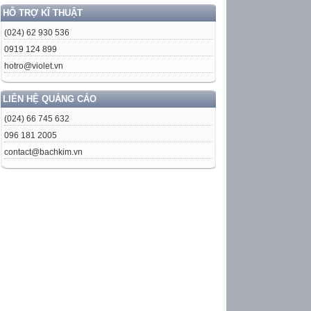
HỖ TRỢ KĨ THUẬT
(024) 62 930 536
0919 124 899
hotro@violet.vn
LIÊN HỆ QUẢNG CÁO
(024) 66 745 632
096 181 2005
contact@bachkim.vn