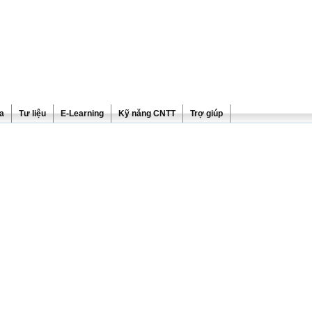
ra
Tư liệu
E-Learning
Kỹ năng CNTT
Trợ giúp