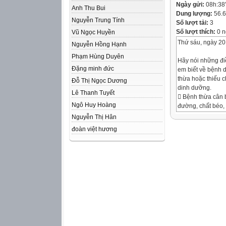
Ngày gửi:
08h:38
Anh Thu Bui
Dung lượng:
56.
Nguyễn Trung Tính
Số lượt tải:
3
Số lượt thích:
0 n
Vũ Ngọc Huyền
Thứ sáu, ngày 20
Nguyễn Hồng Hạnh
Phạm Hùng Duyên
Hãy nói những đi
Đặng minh đức
em biết về bệnh 
thừa hoặc thiếu c
Đỗ Thị Ngọc Dương
dinh dưỡng.
Lê Thanh Tuyết
 Bệnh thừa cân b
Ngô Huy Hoàng
đường, chất béo, 
động;
Nguyễn Thị Hân
 Bệnh suy dinh 
đoàn việt hương
các chất dinh dư
sắt do ăn thiếu t
Hoạt động 1:
Khái niệm bệnh t
béo phì
KHÁI NIỆM
Người bị bệnh th
chiều cao lớn hơ
độ tuổi. Cơ thể 