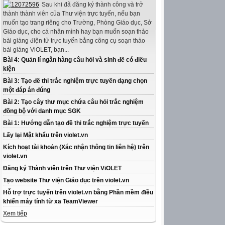
Sau khi đã đăng ký thành công và trở
thành thành viên của Thư viện trực tuyến, nếu bạn
muốn tạo trang riêng cho Trường, Phòng Giáo dục, Sở
Giáo dục, cho cá nhân mình hay bạn muốn soạn thảo
bài giảng điện tử trực tuyến bằng công cụ soạn thảo
bài giảng ViOLET, bạn...
Bài 4: Quản lí ngân hàng câu hỏi và sinh đề có điều
kiện
Bài 3: Tạo đề thi trắc nghiệm trực tuyến dạng chọn
một đáp án đúng
Bài 2: Tạo cây thư mục chứa câu hỏi trắc nghiệm
đồng bộ với danh mục SGK
Bài 1: Hướng dẫn tạo đề thi trắc nghiệm trực tuyến
Lấy lại Mật khẩu trên violet.vn
Kích hoạt tài khoản (Xác nhận thông tin liên hệ) trên
violet.vn
Đăng ký Thành viên trên Thư viện ViOLET
Tạo website Thư viện Giáo dục trên violet.vn
Hỗ trợ trực tuyến trên violet.vn bằng Phần mềm điều
khiển máy tính từ xa TeamViewer
Xem tiếp