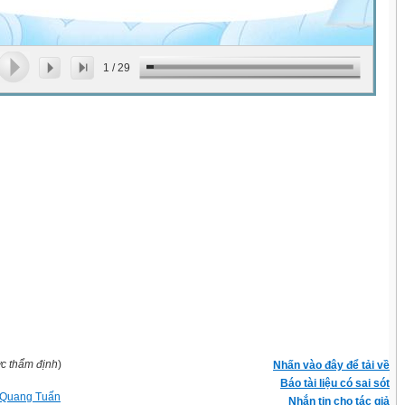
1
/
29
ợc thẩm định
)
Nhấn vào đây để tải về
Báo tài liệu có sai sót
 Quang Tuấn
Nhắn tin cho tác giả