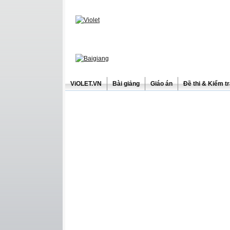
ViOLET.VN
Bài giảng
Giáo án
Đề thi & Kiểm t