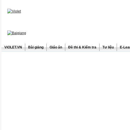
ViOLET.VN
Bài giảng
Giáo án
Đề thi & Kiểm tra
Tư liệu
E-Lea