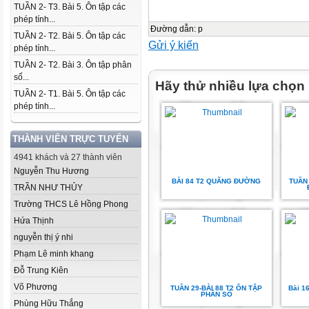
TUẦN 2- T3. Bài 5. Ôn tập các
phép tính...
Đường dẫn
:
p
TUẦN 2- T2. Bài 5. Ôn tập các
Gửi ý kiến
phép tính...
TUẦN 2- T2. Bài 3. Ôn tập phân
số...
Hãy thử nhiều lựa chọn
TUẦN 2- T1. Bài 5. Ôn tập các
phép tính...
THÀNH VIÊN TRỰC TUYẾN
4941 khách và 27 thành viên
Nguyễn Thu Hương
BÀI 84 T2 QUÃNG ĐƯỜNG
TUẦN 
TRẦN NHƯ THỦY
Trường THCS Lê Hồng Phong
Hứa Thịnh
nguyễn thị ý nhi
Phạm Lê minh khang
Đỗ Trung Kiên
Võ Phương
TUẦN 29-BÀI 88 T2 ÔN TẬP
Bài 1
PHÂN SỐ
Phùng Hữu Thắng