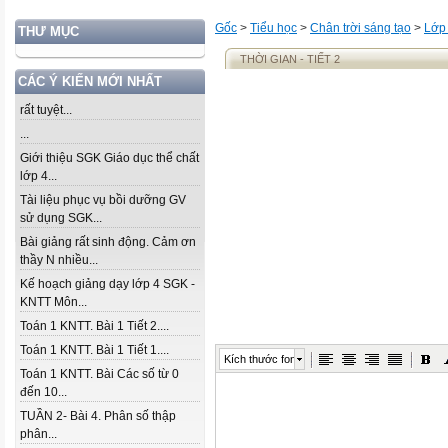
Gốc
>
Tiểu học
>
Chân trời sáng tạo
>
Lớp
THƯ MỤC
THỜI GIAN - TIẾT 2
CÁC Ý KIẾN MỚI NHẤT
rất tuyệt...
...
Giới thiệu SGK Giáo dục thể chất
lớp 4...
Tài liệu phục vụ bồi dưỡng GV
sử dụng SGK...
Bài giảng rất sinh động. Cảm ơn
thầy N nhiều...
Kế hoạch giảng dạy lớp 4 SGK -
KNTT Môn...
Toán 1 KNTT. Bài 1 Tiết 2....
Toán 1 KNTT. Bài 1 Tiết 1....
Kích thước font
Toán 1 KNTT. Bài Các số từ 0
đến 10...
TUẦN 2- Bài 4. Phân số thập
phân...