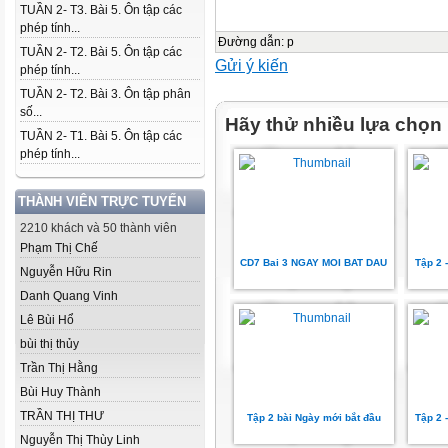
TUẦN 2- T3. Bài 5. Ôn tập các
phép tính...
Đường dẫn
:
p
TUẦN 2- T2. Bài 5. Ôn tập các
Gửi ý kiến
phép tính...
TUẦN 2- T2. Bài 3. Ôn tập phân
số...
Hãy thử nhiều lựa chọn
TUẦN 2- T1. Bài 5. Ôn tập các
phép tính...
THÀNH VIÊN TRỰC TUYẾN
2210 khách và 50 thành viên
Phạm Thị Chế
CD7 Bai 3 NGAY MOI BAT DAU
Tập 2 -
Nguyễn Hữu Rin
Danh Quang Vinh
Lê Bùi Hổ
bùi thị thủy
Trần Thị Hằng
Bùi Huy Thành
TRẦN THỊ THƯ
Tập 2 bài Ngày mới bắt đầu
Tập 2 -
Nguyễn Thị Thùy Linh