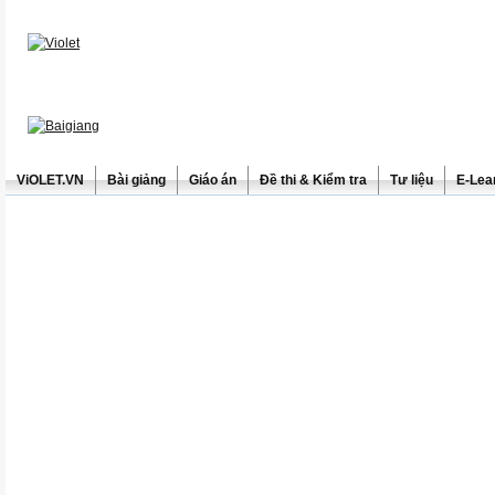
ViOLET.VN
Bài giảng
Giáo án
Đề thi & Kiểm tra
Tư liệu
E-Lea