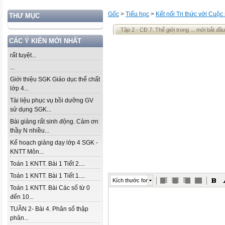
Gốc
>
Tiểu học
>
Kết nối Tri thức với Cuộc
THƯ MỤC
Tập 2 - CĐ 7: Thế giới trong ... mới bắt đầu
CÁC Ý KIẾN MỚI NHẤT
rất tuyệt...
...
Giới thiệu SGK Giáo dục thể chất
lớp 4...
Tài liệu phục vụ bồi dưỡng GV
sử dụng SGK...
Bài giảng rất sinh động. Cảm ơn
thầy N nhiều...
Kế hoạch giảng dạy lớp 4 SGK -
KNTT Môn...
Toán 1 KNTT. Bài 1 Tiết 2....
Toán 1 KNTT. Bài 1 Tiết 1....
Kích thước font
Toán 1 KNTT. Bài Các số từ 0
đến 10...
TUẦN 2- Bài 4. Phân số thập
phân...