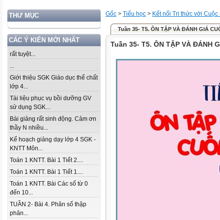
Gốc
>
Tiểu học
>
Kết nối Tri thức với Cuộc
THƯ MỤC
Tuần 35- T5. ÔN TẬP VÀ ĐÁNH GIÁ C
CÁC Ý KIẾN MỚI NHẤT
Tuần 35- T5. ÔN TẬP VÀ ĐÁNH 
rất tuyệt...
...
Giới thiệu SGK Giáo dục thể chất
lớp 4...
Tài liệu phục vụ bồi dưỡng GV
sử dụng SGK...
Bài giảng rất sinh động. Cảm ơn
thầy N nhiều...
Kế hoạch giảng dạy lớp 4 SGK -
KNTT Môn...
Toán 1 KNTT. Bài 1 Tiết 2....
Toán 1 KNTT. Bài 1 Tiết 1....
Toán 1 KNTT. Bài Các số từ 0
đến 10...
TUẦN 2- Bài 4. Phân số thập
phân...