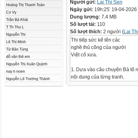
Người gửi:
Lai Thi Sen
Hoàng Thị Thanh Toàn
Ngày gửi:
19h:25' 19-04-2026
Co Vy
Dung lượng:
7.4 MB
Trần Bá Khải
Số lượt tải:
110
T Th Thu L
Số lượt thích:
2 người (
Lai Th
Nguyễn Thi
Thi tiếp sức kể tên các
Lê Thị Minh
nghề thủ công của người
Từ Bảo Tùng
Việt cổ xưa.
đỗ văn thê em
Nguyễn Thị Xuân Quỳnh
1. Dựa vào câu chuyện Bà tổ n
nay h noen
nội dung của từng tranh.
Nguyễn Lê Trường Thành
Công chúa Thiều Hoa
rất dịu dàng và yêu quý
muôn loài, nàng cũng
được muôn loài trong
rừng yêu quý.
Công chúa Thiều Hoa rất dịu