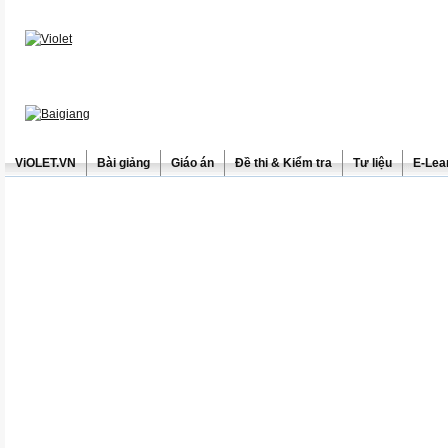
ViOLET.VN
Bài giảng
Giáo án
Đề thi & Kiểm tra
Tư liệu
E-Lea