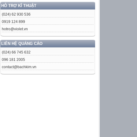
HỖ TRỢ KĨ THUẬT
(024) 62 930 536
0919 124 899
hotro@violet.vn
LIÊN HỆ QUẢNG CÁO
(024) 66 745 632
096 181 2005
contact@bachkim.vn