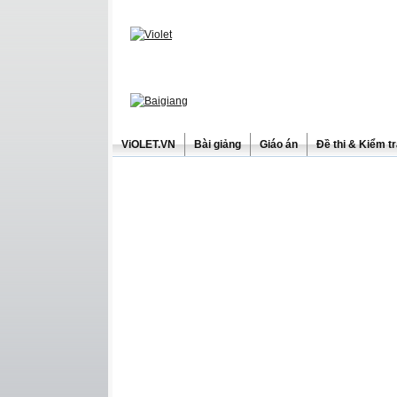
ViOLET.VN
Bài giảng
Giáo án
Đề thi & Kiểm t