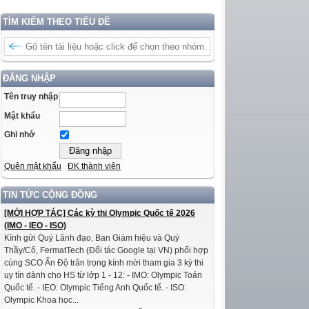
TÌM KIẾM THEO TIÊU ĐỀ
ĐĂNG NHẬP
Tên truy nhập
Mật khẩu
Ghi nhớ
Quên mật khẩu
ĐK thành viên
TIN TỨC CỘNG ĐỒNG
[MỜI HỢP TÁC] Các kỳ thi Olympic Quốc tế 2026
(IMO - IEO - ISO)
Kính gửi Quý Lãnh đạo, Ban Giám hiệu và Quý
Thầy/Cô, FermatTech (Đối tác Google tại VN) phối hợp
cùng SCO Ấn Độ trân trọng kính mời tham gia 3 kỳ thi
uy tín dành cho HS từ lớp 1 - 12: - IMO: Olympic Toán
Quốc tế. - IEO: Olympic Tiếng Anh Quốc tế. - ISO:
Olympic Khoa học...