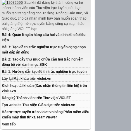
Sau khi đã đăng ký thành công và trở
thành thành viên của Thư viện trực tuyến, nếu bạn
muốn tạo trang riêng cho Trường, Phòng Giáo dục, Sở
Giáo dục, cho cá nhân mình hay bạn muốn soạn thảo
bài giảng điện tử trực tuyến bằng công cụ soạn thảo
bài giảng ViOLET, bạn...
Bài 4: Quản lí ngân hàng câu hỏi và sinh đề có điều
kiện
Bài 3: Tạo đề thi trắc nghiệm trực tuyến dạng chọn
một đáp án đúng
Bài 2: Tạo cây thư mục chứa câu hỏi trắc nghiệm
đồng bộ với danh mục SGK
Bài 1: Hướng dẫn tạo đề thi trắc nghiệm trực tuyến
Lấy lại Mật khẩu trên violet.vn
Kích hoạt tài khoản (Xác nhận thông tin liên hệ) trên
violet.vn
Đăng ký Thành viên trên Thư viện ViOLET
Tạo website Thư viện Giáo dục trên violet.vn
Hỗ trợ trực tuyến trên violet.vn bằng Phần mềm điều
khiển máy tính từ xa TeamViewer
Xem tiếp