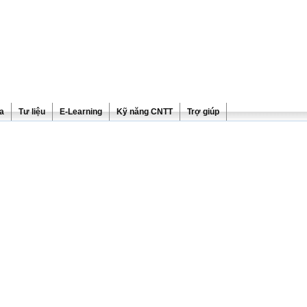
ra
Tư liệu
E-Learning
Kỹ năng CNTT
Trợ giúp