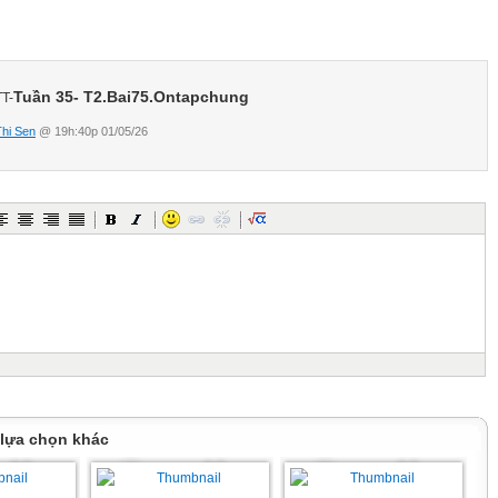
24 173
5
Tuần 35- T2.Bai75.Ontapchung
T-
Thi Sen
@ 19h:40p 01/05/26
 lựa chọn khác