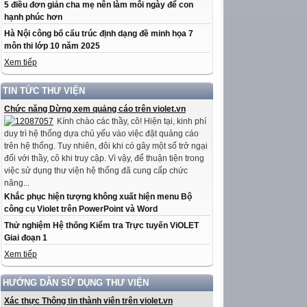
5 điều đơn giản cha mẹ nên làm mỗi ngày để con
hạnh phúc hơn
Hà Nội công bố cấu trúc định dạng đề minh họa 7
môn thi lớp 10 năm 2025
Xem tiếp
TIN TỨC THƯ VIỆN
Chức năng Dừng xem quảng cáo trên violet.vn
Kính chào các thầy, cô! Hiện tại, kinh phí
duy trì hệ thống dựa chủ yếu vào việc đặt quảng cáo
trên hệ thống. Tuy nhiên, đôi khi có gây một số trở ngại
đối với thầy, cô khi truy cập. Vì vậy, để thuận tiện trong
việc sử dụng thư viện hệ thống đã cung cấp chức
năng...
Khắc phục hiện tượng không xuất hiện menu Bộ
công cụ Violet trên PowerPoint và Word
Thử nghiệm Hệ thống Kiểm tra Trực tuyến ViOLET
Giai đoạn 1
Xem tiếp
HƯỚNG DẪN SỬ DỤNG THƯ VIỆN
Xác thực Thông tin thành viên trên violet.vn