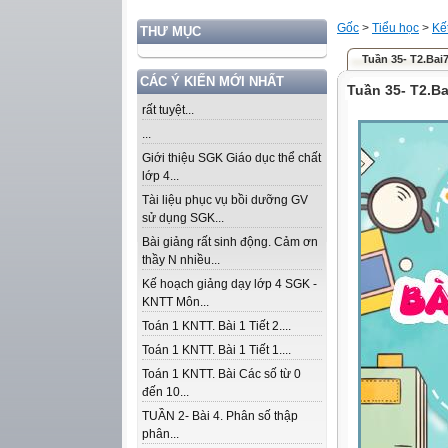
Gốc
>
Tiểu học
>
Kế
THƯ MỤC
Tuần 35- T2.Bai
CÁC Ý KIẾN MỚI NHẤT
Tuần 35- T2.B
rất tuyệt...
...
Giới thiệu SGK Giáo dục thể chất
lớp 4...
Tài liệu phục vụ bồi dưỡng GV
sử dụng SGK...
Bài giảng rất sinh động. Cảm ơn
thầy N nhiều...
Kế hoạch giảng dạy lớp 4 SGK -
KNTT Môn...
Toán 1 KNTT. Bài 1 Tiết 2....
Toán 1 KNTT. Bài 1 Tiết 1....
Toán 1 KNTT. Bài Các số từ 0
đến 10...
TUẦN 2- Bài 4. Phân số thập
phân...