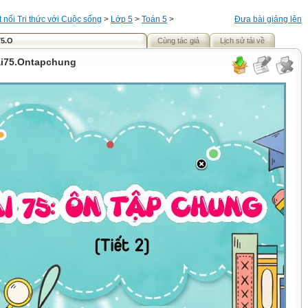
t nối Tri thức với Cuộc sống
>
Lớp 5
>
Toán 5
>
Đưa bài giảng lên
75.O
Cùng tác giả
Lịch sử tải về
ai75.Ontapchung