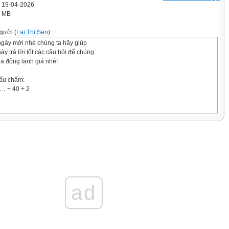
' 19-04-2026
7 MB
gười (
Lai Thi Sen
)
gày mới nhé chúng ta hãy giúp
y trả lời tốt các câu hỏi để chúng
ùa đông lạnh giá nhé!
dấu chấm:
 … + 40 + 2
ad