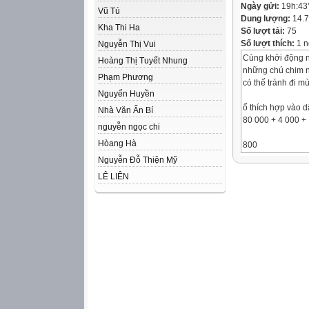
Ngày gửi:
19h:43
Vũ Tú
Dung lượng:
14.
Kha Thi Ha
Số lượt tải:
75
Số lượt thích:
1 n
Nguyễn Thị Vui
Cùng khởi động n
Hoàng Thị Tuyết Nhung
những chú chim nà
Phạm Phương
có thế tránh đi m
Nguyển Huyền
ố thích hợp vào 
Nhà Văn Ẩn Bí
80 000 + 4 000 +
nguyễn ngọc chi
Hòang Hà
800
Nguyễn Đỗ Thiện Mỹ
x 11
LÊ LIÊN
2574
ức
2 377
Đặt tính rồi tính.
a) 2 564 + 3 819
c) 342 × 14