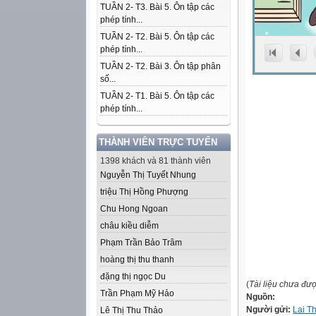
TUẦN 2- T3. Bài 5. Ôn tập các
phép tính...
TUẦN 2- T2. Bài 5. Ôn tập các
phép tính...
TUẦN 2- T2. Bài 3. Ôn tập phân
số...
TUẦN 2- T1. Bài 5. Ôn tập các
phép tính...
THÀNH VIÊN TRỰC TUYẾN
1398 khách và 81 thành viên
Nguyễn Thị Tuyết Nhung
triệu Thị Hồng Phượng
Chu Hong Ngoan
châu kiều diễm
Phạm Trần Bảo Trâm
hoàng thị thu thanh
đặng thị ngọc Du
(
Tài liệu chưa đư
Trần Phạm Mỹ Hảo
Nguồn:
Người gửi:
Lai T
Lê Thị Thu Thảo