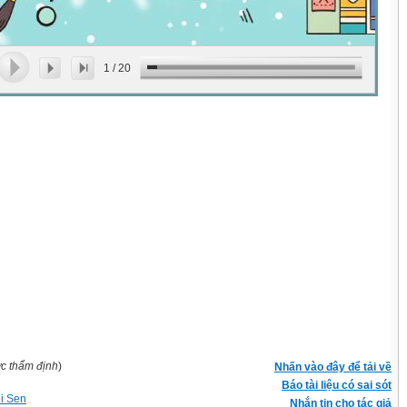
1
/
20
ợc thẩm định
)
Nhấn vào đây để tải về
Báo tài liệu có sai sót
hi Sen
Nhắn tin cho tác giả