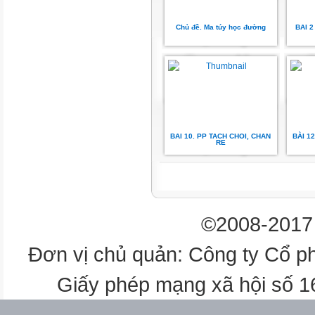
Biết các
thao tác;
Chủ đề. Ma túy học đường
BAI 
khai thác
nguồn tin
Diễn đạt
Có các
Sắp xếp luận mạch lạc,
phần: đặt
BAI 10. PP TACH CHOI, CHAN
BÀI 1
RE
Thái độ
điểm, lí lẽ khúc chiếc,
vấn đề, giải
trung thực theo trình tự
©2008-2017 
có sức
quyết vấn
Đơn vị chủ quản: Công ty Cổ p
hợp lí.
thuyết
Giấy phép mạng xã hội số 
đề, kết luận
phục.