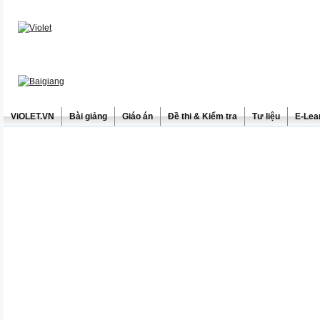
ViOLET.VN
Bài giảng
Giáo án
Đề thi & Kiểm tra
Tư liệu
E-Lea