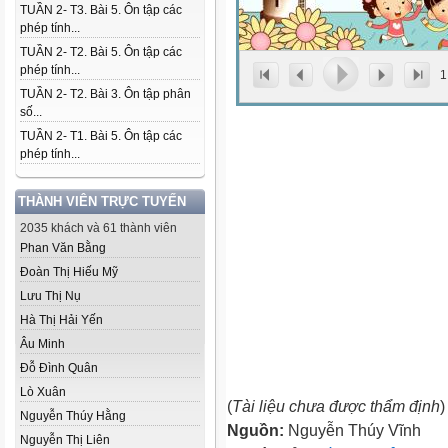
TUẦN 2- T3. Bài 5. Ôn tập các
phép tính...
TUẦN 2- T2. Bài 5. Ôn tập các
phép tính...
1
TUẦN 2- T2. Bài 3. Ôn tập phân
số...
TUẦN 2- T1. Bài 5. Ôn tập các
phép tính...
THÀNH VIÊN TRỰC TUYẾN
2035 khách và 61 thành viên
Phan Văn Bằng
Đoàn Thị Hiếu Mỹ
Lưu Thị Nụ
Hà Thị Hải Yến
Âu Minh
Đỗ Đình Quân
Lò Xuân
(
Tài liệu chưa được thẩm định
)
Nguyễn Thúy Hằng
Nguồn:
Nguyễn Thúy Vĩnh
Nguyễn Thị Liên