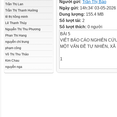
Người gửi:
Trần Thị Bảo
Trần Thị Lan
Ngày gửi:
14h:34' 03-05-2026
Trần Thị Thanh Hường
Dung lượng:
155.4 MB
lê thị hồng minh
Số lượt tải:
2
Lê Thanh Thúy
Số lượt thích:
0 người
Nguyễn Thị Thu Phương
BÀI 5
Phan Thi Hang
VIẾT BÁO CÁO NGHIÊN CỨ
nguyễn chí trung
MỘT VẤN ĐỀ TỰ NHIÊN, XÃ 
phạm công
Võ Thị Thu Thảo
1
Kim Chau
nguyễn nga
KHỞI
ĐỘNG
HÌNH THÀNH
KIẾN THỨC
I. Tìm hiểu tri thức về kiểu bài
1. Tìm hiểu tri thức về kiểu bài