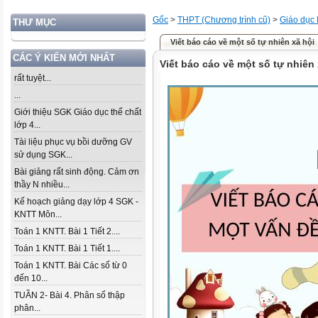
Gốc
>
THPT (Chương trình cũ)
>
Giáo dục
THƯ MỤC
Viết báo cáo về một số tự nhiên xã hội
CÁC Ý KIẾN MỚI NHẤT
Viết báo cáo về một số tự nhiên 
rất tuyệt...
...
Giới thiệu SGK Giáo dục thể chất
lớp 4...
Tài liệu phục vụ bồi dưỡng GV
sử dụng SGK...
Bài giảng rất sinh động. Cảm ơn
thầy N nhiều...
Kế hoạch giảng dạy lớp 4 SGK -
KNTT Môn...
Toán 1 KNTT. Bài 1 Tiết 2....
Toán 1 KNTT. Bài 1 Tiết 1....
Toán 1 KNTT. Bài Các số từ 0
đến 10...
TUẦN 2- Bài 4. Phân số thập
phân...