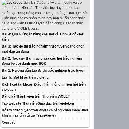
Sau khi đã đăng ký thành công và trở
thành thành viên của Thư viện trực tuyến, nếu bạn
muốn tạo trang riêng cho Trường, Phòng Giáo dục, Sở
Giáo dục, cho cá nhân mình hay bạn muốn soạn thảo
bài giảng điện tử trực tuyến bằng công cụ soạn thảo
bài giảng ViOLET, bạn...
Bài 4: Quản lí ngân hàng câu hỏi và sinh đề có điều
kiện
Bài 3: Tạo đề thi trắc nghiệm trực tuyến dạng chọn
một đáp án đúng
Bài 2: Tạo cây thư mục chứa câu hỏi trắc nghiệm
đồng bộ với danh mục SGK
Bài 1: Hướng dẫn tạo đề thi trắc nghiệm trực tuyến
Lấy lại Mật khẩu trên violet.vn
Kích hoạt tài khoản (Xác nhận thông tin liên hệ) trên
violet.vn
Đăng ký Thành viên trên Thư viện ViOLET
Tạo website Thư viện Giáo dục trên violet.vn
Hỗ trợ trực tuyến trên violet.vn bằng Phần mềm điều
khiển máy tính từ xa TeamViewer
Xem tiếp