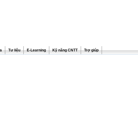
ra
Tư liệu
E-Learning
Kỹ năng CNTT
Trợ giúp