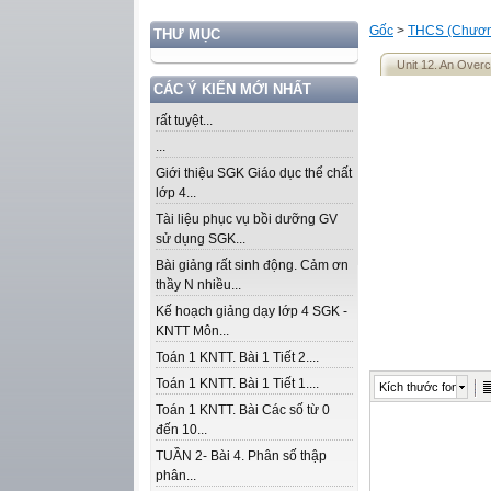
Gốc
>
THCS (Chương
THƯ MỤC
Unit 12. An Over
CÁC Ý KIẾN MỚI NHẤT
rất tuyệt...
...
Giới thiệu SGK Giáo dục thể chất
lớp 4...
Tài liệu phục vụ bồi dưỡng GV
sử dụng SGK...
Bài giảng rất sinh động. Cảm ơn
thầy N nhiều...
Kế hoạch giảng dạy lớp 4 SGK -
KNTT Môn...
Toán 1 KNTT. Bài 1 Tiết 2....
Toán 1 KNTT. Bài 1 Tiết 1....
Kích thước font
Toán 1 KNTT. Bài Các số từ 0
đến 10...
TUẦN 2- Bài 4. Phân số thập
phân...