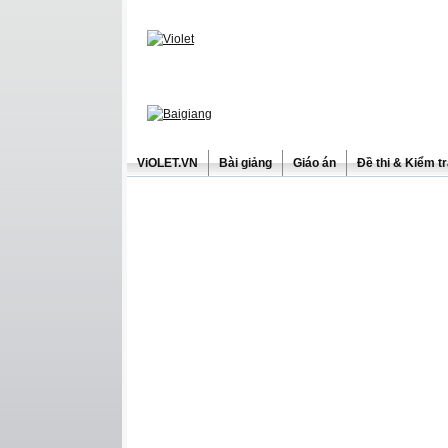
ViOLET.VN
Bài giảng
Giáo án
Đề thi & Kiểm t