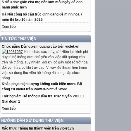
5 điều đơn giản cha mẹ nên làm mỗi ngày để con
hạnh phúc hơn
Hà Nội công bố cấu trúc định dạng đề minh họa 7
môn thi lớp 10 năm 2025
Xem tiếp
TIN TỨC THƯ VIỆN
Chức năng Dừng xem quảng cáo trên violet.vn
Kính chào các thầy, cô! Hiện tại, kinh phí
duy trì hệ thống dựa chủ yếu vào việc đặt quảng cáo
trên hệ thống. Tuy nhiên, đôi khi có gây một số trở ngại
đối với thầy, cô khi truy cập. Vì vậy, để thuận tiện trong
việc sử dụng thư viện hệ thống đã cung cấp chức
năng...
Khắc phục hiện tượng không xuất hiện menu Bộ
công cụ Violet trên PowerPoint và Word
Thử nghiệm Hệ thống Kiểm tra Trực tuyến ViOLET
Giai đoạn 1
Xem tiếp
HƯỚNG DẪN SỬ DỤNG THƯ VIỆN
Xác thực Thông tin thành viên trên violet.vn