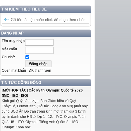
TÌM KIẾM THEO TIÊU ĐỀ
ĐĂNG NHẬP
Tên truy nhập
Mật khẩu
Ghi nhớ
Quên mật khẩu
ĐK thành viên
TIN TỨC CỘNG ĐỒNG
[MỜI HỢP TÁC] Các kỳ thi Olympic Quốc tế 2026
(IMO - IEO - ISO)
Kính gửi Quý Lãnh đạo, Ban Giám hiệu và Quý
Thầy/Cô, FermatTech (Đối tác Google tại VN) phối hợp
cùng SCO Ấn Độ trân trọng kính mời tham gia 3 kỳ thi
uy tín dành cho HS từ lớp 1 - 12: - IMO: Olympic Toán
Quốc tế. - IEO: Olympic Tiếng Anh Quốc tế. - ISO:
Olympic Khoa học...