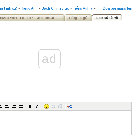
 trình cũ)
>
Tiếng Anh
>
Sách Chính thức
>
Tiếng Anh 7
>
Đưa bài giảng lên
crowde World. Lesson 4. Communicat
Cùng tác giả
Lịch sử tải về
ad