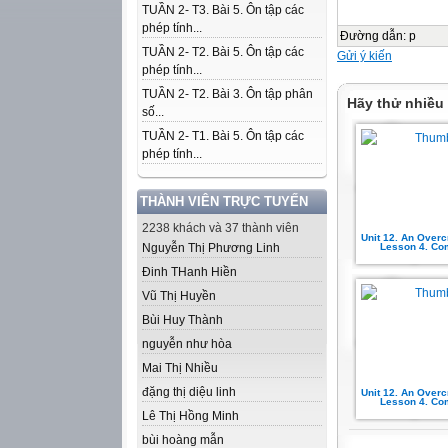
TUẦN 2- T3. Bài 5. Ôn tập các
phép tính...
Đường dẫn
:
p
TUẦN 2- T2. Bài 5. Ôn tập các
Gửi ý kiến
phép tính...
TUẦN 2- T2. Bài 3. Ôn tập phân
Hãy thử nhiều
số...
TUẦN 2- T1. Bài 5. Ôn tập các
phép tính...
THÀNH VIÊN TRỰC TUYẾN
2238 khách và 37 thành viên
Unit 12. An Over
Nguyễn Thị Phương Linh
Lesson 4. Co
Đinh THanh Hiền
Vũ Thị Huyền
Bùi Huy Thành
nguyễn như hòa
Mai Thị Nhiều
đặng thị diệu linh
Unit 12. An Over
Lesson 4. Co
Lê Thị Hồng Minh
bùi hoàng mẫn