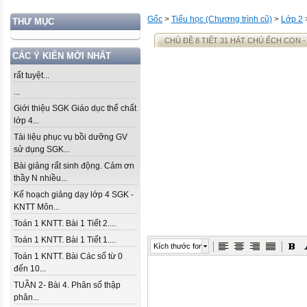
Gốc
>
Tiểu học (Chương trình cũ)
>
Lớp 2
THƯ MỤC
CHỦ ĐỀ 8 TIẾT 31 HÁT CHÚ ẾCH CON -
CÁC Ý KIẾN MỚI NHẤT
rất tuyệt...
...
Giới thiệu SGK Giáo dục thể chất
lớp 4...
Tài liệu phục vụ bồi dưỡng GV
sử dụng SGK...
Bài giảng rất sinh động. Cảm ơn
thầy N nhiều...
Kế hoạch giảng dạy lớp 4 SGK -
KNTT Môn...
Toán 1 KNTT. Bài 1 Tiết 2....
Toán 1 KNTT. Bài 1 Tiết 1....
Kích thước font
Toán 1 KNTT. Bài Các số từ 0
đến 10...
TUẦN 2- Bài 4. Phân số thập
phân...