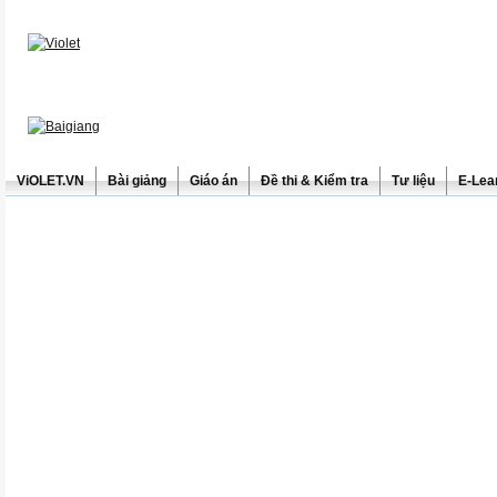
ViOLET.VN
Bài giảng
Giáo án
Đề thi & Kiểm tra
Tư liệu
E-Lea