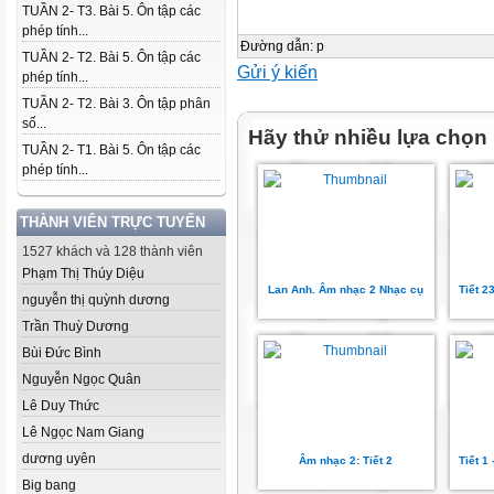
TUẦN 2- T3. Bài 5. Ôn tập các
phép tính...
Đường dẫn
:
p
TUẦN 2- T2. Bài 5. Ôn tập các
Gửi ý kiến
phép tính...
TUẦN 2- T2. Bài 3. Ôn tập phân
số...
Hãy thử nhiều lựa chọn
TUẦN 2- T1. Bài 5. Ôn tập các
phép tính...
THÀNH VIÊN TRỰC TUYẾN
1527 khách và 128 thành viên
Phạm Thị Thúy Diệu
Lan Anh. Âm nhạc 2 Nhạc cụ
Tiết 23
nguyễn thị quỳnh dương
Trần Thuỳ Dương
Bùi Đức Bình
Nguyễn Ngọc Quân
Lê Duy Thức
Lê Ngọc Nam Giang
dương uyên
Âm nhạc 2: Tiết 2
Tiết 1
Big bang