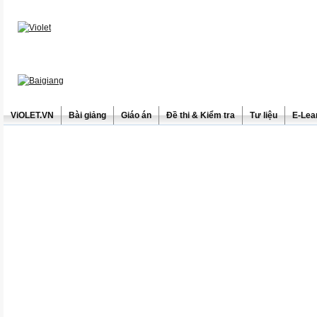
ViOLET.VN
Bài giảng
Giáo án
Đề thi & Kiểm tra
Tư liệu
E-Lea