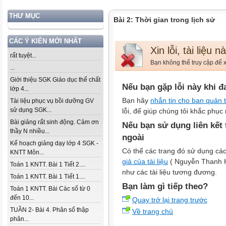
THƯ MỤC
Bài 2: Thời gian trong lịch sử
CÁC Ý KIẾN MỚI NHẤT
Xin lỗi, tài liệu 
rất tuyệt...
Bạn không thể truy cập để x
...
Giới thiệu SGK Giáo dục thể chất
Nếu bạn gặp lỗi này khi đ
lớp 4...
Bạn hãy
nhắn tin cho ban quản t
Tài liệu phục vụ bồi dưỡng GV
sử dụng SGK...
lỗi, để giúp chúng tôi khắc phục 
Bài giảng rất sinh động. Cảm ơn
Nếu bạn sử dụng liên kết
thầy N nhiều...
ngoài
Kế hoạch giảng dạy lớp 4 SGK -
Có thể các trang đó sử dụng các
KNTT Môn...
giả của tài liệu
( Nguyễn Thanh Huy
Toán 1 KNTT. Bài 1 Tiết 2....
như các tài liệu tương đương.
Toán 1 KNTT. Bài 1 Tiết 1....
Bạn làm gì tiếp theo?
Toán 1 KNTT. Bài Các số từ 0
đến 10...
Quay trở lại trang trước
TUẦN 2- Bài 4. Phân số thập
Về trang chủ
phân...