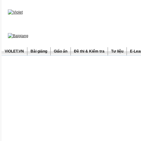
ViOLET.VN
Bài giảng
Giáo án
Đề thi & Kiểm tra
Tư liệu
E-Lea