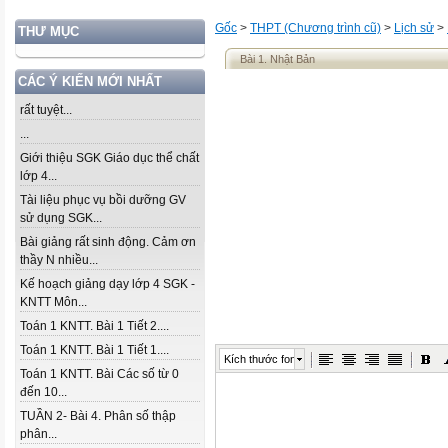
Gốc
>
THPT (Chương trình cũ)
>
Lịch sử
>
THƯ MỤC
Bài 1. Nhật Bản
CÁC Ý KIẾN MỚI NHẤT
rất tuyệt...
...
Giới thiệu SGK Giáo dục thể chất
lớp 4...
Tài liệu phục vụ bồi dưỡng GV
sử dụng SGK...
Bài giảng rất sinh động. Cảm ơn
thầy N nhiều...
Kế hoạch giảng dạy lớp 4 SGK -
KNTT Môn...
Toán 1 KNTT. Bài 1 Tiết 2....
Toán 1 KNTT. Bài 1 Tiết 1....
Kích thước font
Toán 1 KNTT. Bài Các số từ 0
đến 10...
TUẦN 2- Bài 4. Phân số thập
phân...