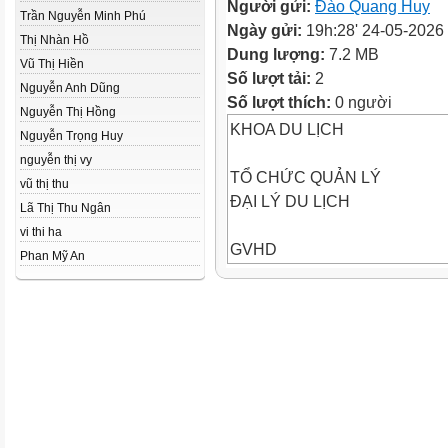
Người gửi:
Đào Quang Huy
Trần Nguyễn Minh Phú
Ngày gửi:
19h:28' 24-05-2026
Thị Nhàn Hồ
Dung lượng:
7.2 MB
Vũ Thị Hiền
Số lượt tải:
2
Nguyễn Anh Dũng
Số lượt thích:
0 người
Nguyễn Thị Hồng
KHOA DU LỊCH
Nguyễn Trọng Huy
nguyễn thị vy
TỔ CHỨC QUẢN LÝ
vũ thị thu
ĐẠI LÝ DU LỊCH
Lã Thị Thu Ngân
vi thi ha
GVHD
Phan Mỹ An
: ThS. Đỗ Quốc Giang
Mã học phần : TRA429
Lớp học phần : TRA42901
STT
THÀNH
VIÊN