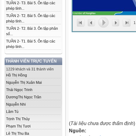
TUẦN 2- T3. Bài 5. Ôn tập các
phép tính...
TUẦN 2- T2. Bài 5. Ôn tập các
phép tính...
1
TUẦN 2- T2. Bài 3. Ôn tập phân
số...
TUẦN 2- T1. Bài 5. Ôn tập các
phép tính...
THÀNH VIÊN TRỰC TUYẾN
1229 khách và 31 thành viên
Hồ Thị Hồng
Nguyễn Thị Xuân Mai
Thái Ngọc Trinh
DươngThị Ngọc Trân
Nguyễn Nhi
Lâm Tú
Trịnh Thị Thủy
(
Tài liệu chưa được thẩm định
)
Phạm Thị Tươi
Nguồn:
Lê Thị Thu Ba