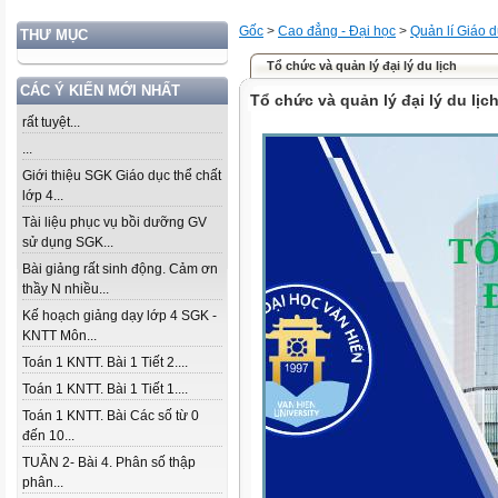
Gốc
>
Cao đẳng - Đại học
>
Quản lí Giáo 
THƯ MỤC
Tổ chức và quản lý đại lý du lịch
CÁC Ý KIẾN MỚI NHẤT
Tổ chức và quản lý đại lý du lịc
rất tuyệt...
...
Giới thiệu SGK Giáo dục thể chất
lớp 4...
Tài liệu phục vụ bồi dưỡng GV
sử dụng SGK...
Bài giảng rất sinh động. Cảm ơn
thầy N nhiều...
Kế hoạch giảng dạy lớp 4 SGK -
KNTT Môn...
Toán 1 KNTT. Bài 1 Tiết 2....
Toán 1 KNTT. Bài 1 Tiết 1....
Toán 1 KNTT. Bài Các số từ 0
đến 10...
TUẦN 2- Bài 4. Phân số thập
phân...