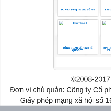
3
TC Hoạt động AN cho trẻ MN
Bai 
Lê Minh Thư
223A070004
4
Lê Thị Thanh Trâm
TỔNG QUAN VỀ KINH TẾ
KINH 
QUỐC TẾ
VÀ 
191A070185
5
©2008-2017 
Nguyễn Ngọc Tuyết Trang
Đơn vị chủ quản: Công ty Cổ p
191A070066
Giấy phép mạng xã hội số 
6