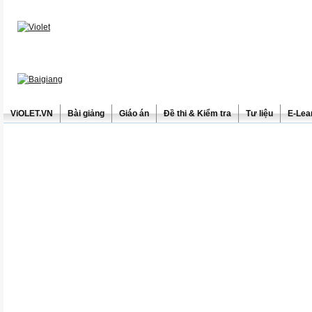
ViOLET.VN
Bài giảng
Giáo án
Đề thi & Kiểm tra
Tư liệu
E-Lea