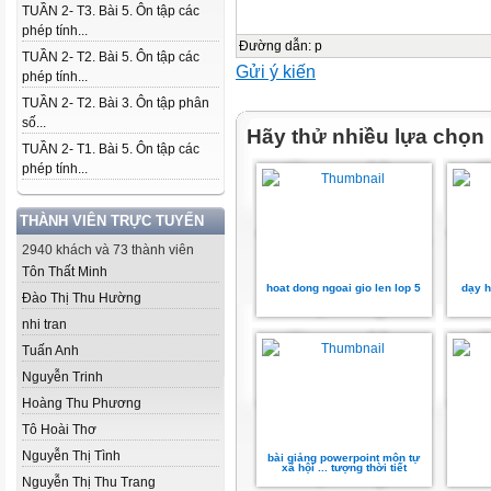
TUẦN 2- T3. Bài 5. Ôn tập các
phép tính...
Đường dẫn
:
p
TUẦN 2- T2. Bài 5. Ôn tập các
Gửi ý kiến
phép tính...
TUẦN 2- T2. Bài 3. Ôn tập phân
số...
Hãy thử nhiều lựa chọn
TUẦN 2- T1. Bài 5. Ôn tập các
phép tính...
THÀNH VIÊN TRỰC TUYẾN
2940 khách và 73 thành viên
Tôn Thất Minh
hoat dong ngoai gio len lop 5
dạy h
Đào Thị Thu Hường
nhi tran
Tuấn Anh
Nguyễn Trinh
Hoàng Thu Phương
Tô Hoài Thơ
Nguyễn Thị Tình
bài giảng powerpoint môn tự
xã hội ... tượng thời tiết
Nguyễn Thị Thu Trang