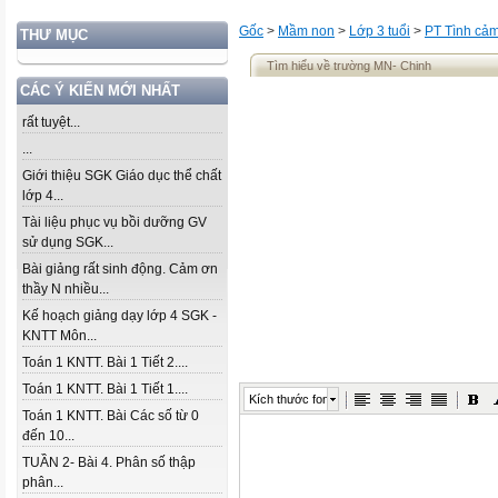
Gốc
>
Mầm non
>
Lớp 3 tuổi
>
PT Tình cả
THƯ MỤC
Tìm hiểu về trường MN- Chinh
CÁC Ý KIẾN MỚI NHẤT
rất tuyệt...
...
Giới thiệu SGK Giáo dục thể chất
lớp 4...
Tài liệu phục vụ bồi dưỡng GV
sử dụng SGK...
Bài giảng rất sinh động. Cảm ơn
thầy N nhiều...
Kế hoạch giảng dạy lớp 4 SGK -
KNTT Môn...
Toán 1 KNTT. Bài 1 Tiết 2....
Toán 1 KNTT. Bài 1 Tiết 1....
Kích thước font
Toán 1 KNTT. Bài Các số từ 0
đến 10...
TUẦN 2- Bài 4. Phân số thập
phân...