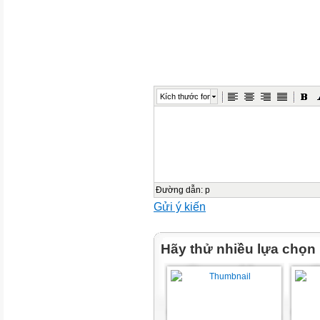
*TC 1: Ai chọn đúng
*TC 2: Bé nhanh tay, chọn đún
5. Đánh giá
Kích thước font
Đường dẫn
:
p
Gửi ý kiến
Hãy thử nhiều lựa chọn