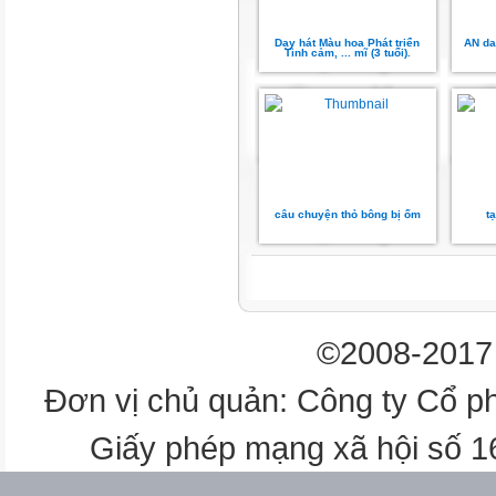
Dạy hát Màu hoa Phát triển
AN da
Tình cảm, ... mĩ (3 tuổi).
câu chuyện thỏ bông bị ốm
t
©2008-2017 
Đơn vị chủ quản: Công ty Cổ p
Giấy phép mạng xã hội số 