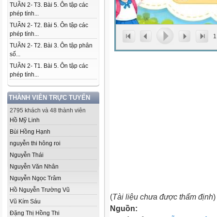
TUẦN 2- T3. Bài 5. Ôn tập các
phép tính...
TUẦN 2- T2. Bài 5. Ôn tập các
phép tính...
1
TUẦN 2- T2. Bài 3. Ôn tập phân
số...
TUẦN 2- T1. Bài 5. Ôn tập các
phép tính...
THÀNH VIÊN TRỰC TUYẾN
2795 khách và 48 thành viên
Hồ Mỹ Linh
Bùi Hồng Hạnh
nguyễn thi hông roi
Nguyễn Thái
Nguyễn Văn Nhân
Nguyễn Ngọc Trâm
Hồ Nguyễn Trường Vũ
(
Tài liệu chưa được thẩm định
)
Vũ Kím Sáu
Nguồn:
Đặng Thị Hồng Thi