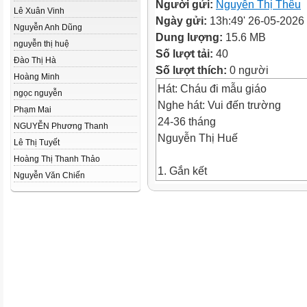
Người gửi:
Nguyễn Thị Thêu
Lê Xuân Vinh
Ngày gửi:
13h:49' 26-05-2026
Nguyễn Anh Dũng
Dung lượng:
15.6 MB
nguyễn thị huệ
Số lượt tải:
40
Đào Thị Hà
Số lượt thích:
0 người
Hoàng Minh
Hát: Cháu đi mẫu giáo
ngọc nguyễn
Nghe hát: Vui đến trường
Phạm Mai
24-36 tháng
NGUYỄN Phương Thanh
Nguyễn Thị Huế
Lê Thị Tuyết
Hoàng Thị Thanh Thảo
1. Gắn kết
Nguyễn Văn Chiến
Trẻ cùng cô hát, múa với bài
“ Cô và mẹ”
2. Khám phá
Trẻ tìm hiểu về trường mầm n
3. Giải thích