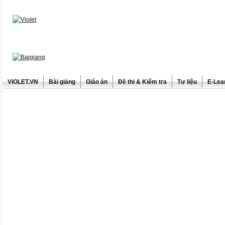
ViOLET.VN
Bài giảng
Giáo án
Đề thi & Kiểm tra
Tư liệu
E-Lea