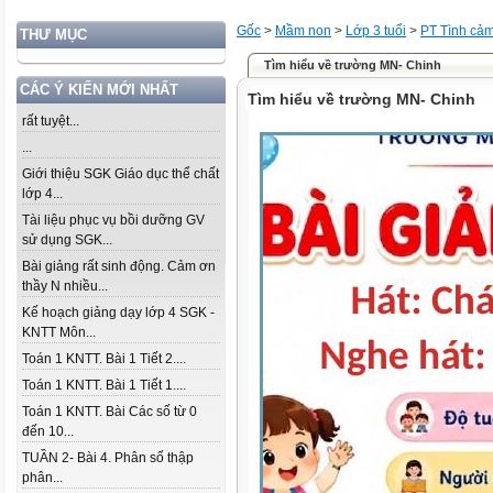
Gốc
>
Mầm non
>
Lớp 3 tuổi
>
PT Tình cả
THƯ MỤC
Tìm hiểu về trường MN- Chinh
CÁC Ý KIẾN MỚI NHẤT
Tìm hiểu về trường MN- Chinh
rất tuyệt...
...
Giới thiệu SGK Giáo dục thể chất
lớp 4...
Tài liệu phục vụ bồi dưỡng GV
sử dụng SGK...
Bài giảng rất sinh động. Cảm ơn
thầy N nhiều...
Kế hoạch giảng dạy lớp 4 SGK -
KNTT Môn...
Toán 1 KNTT. Bài 1 Tiết 2....
Toán 1 KNTT. Bài 1 Tiết 1....
Toán 1 KNTT. Bài Các số từ 0
đến 10...
TUẦN 2- Bài 4. Phân số thập
phân...