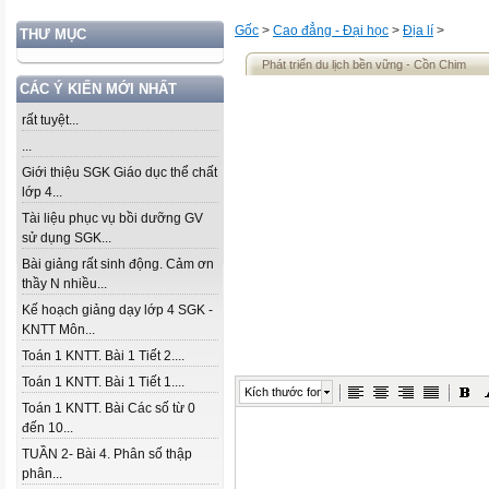
Gốc
>
Cao đẳng - Đại học
>
Địa lí
>
THƯ MỤC
Phát triển du lịch bền vững - Cồn Chim
CÁC Ý KIẾN MỚI NHẤT
rất tuyệt...
...
Giới thiệu SGK Giáo dục thể chất
lớp 4...
Tài liệu phục vụ bồi dưỡng GV
sử dụng SGK...
Bài giảng rất sinh động. Cảm ơn
thầy N nhiều...
Kế hoạch giảng dạy lớp 4 SGK -
KNTT Môn...
Toán 1 KNTT. Bài 1 Tiết 2....
Toán 1 KNTT. Bài 1 Tiết 1....
Kích thước font
Toán 1 KNTT. Bài Các số từ 0
đến 10...
TUẦN 2- Bài 4. Phân số thập
phân...