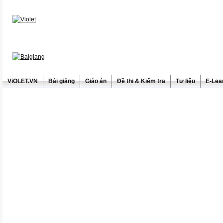
ViOLET.VN
Bài giảng
Giáo án
Đề thi & Kiểm tra
Tư liệu
E-Lea