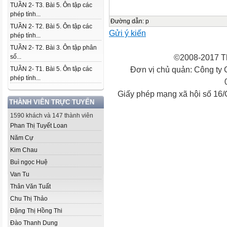
TUẦN 2- T3. Bài 5. Ôn tập các
phép tính...
Đường dẫn
:
p
TUẦN 2- T2. Bài 5. Ôn tập các
Gửi ý kiến
phép tính...
TUẦN 2- T2. Bài 3. Ôn tập phân
©2008-2017 Th
số...
Đơn vị chủ quản: Công ty
TUẦN 2- T1. Bài 5. Ôn tập các
phép tính...
Giấy phép mạng xã hội số 16
THÀNH VIÊN TRỰC TUYẾN
1590 khách và 147 thành viên
Phan Thị Tuyết Loan
Năm Cự
Kim Chau
Buì ngọc Huệ
Van Tu
Thân Văn Tuất
Chu Thị Thảo
Đặng Thị Hồng Thi
Đào Thanh Dung