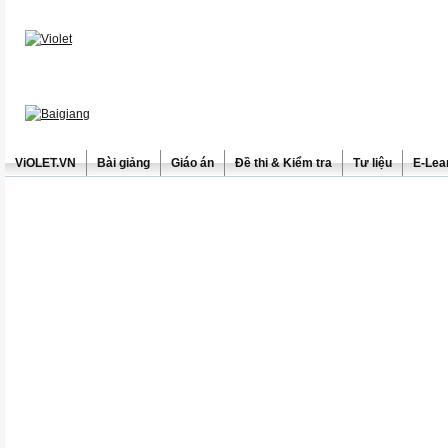
ViOLET.VN
Bài giảng
Giáo án
Đề thi & Kiểm tra
Tư liệu
E-Lea