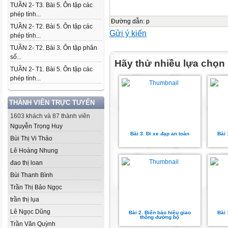
TUẦN 2- T3. Bài 5. Ôn tập các
phép tính...
Đường dẫn
:
p
TUẦN 2- T2. Bài 5. Ôn tập các
Gửi ý kiến
phép tính...
TUẦN 2- T2. Bài 3. Ôn tập phân
số...
Hãy thử nhiều lựa chọn
TUẦN 2- T1. Bài 5. Ôn tập các
phép tính...
THÀNH VIÊN TRỰC TUYẾN
1603 khách và 87 thành viên
Nguyễn Trọng Huy
Bài 3. Đi xe đạp an toàn
Bài 
Bùi Thị Vi Thảo
Lê Hoàng Nhung
đao thị loan
Bùi Thanh Bình
Trần Thị Bảo Ngọc
trần thị lụa
Lê Ngọc Dũng
Bài 2. Biển báo hiệu giao
Bài 
thông đường bộ
Trần Văn Quỳnh