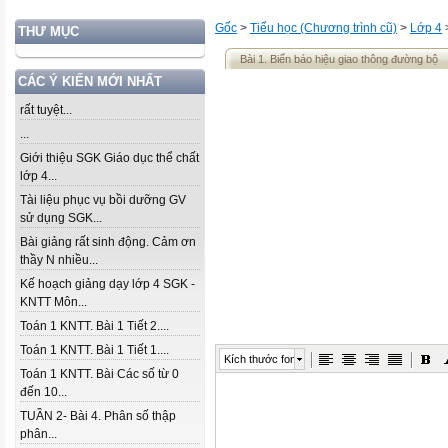
Gốc
>
Tiểu học (Chương trình cũ)
>
Lớp 4
THƯ MỤC
Bài 1. Biển báo hiệu giao thông đường bộ
CÁC Ý KIẾN MỚI NHẤT
rất tuyệt...
...
Giới thiệu SGK Giáo dục thể chất
lớp 4...
Tài liệu phục vụ bồi dưỡng GV
sử dụng SGK...
Bài giảng rất sinh động. Cảm ơn
thầy N nhiều...
Kế hoạch giảng dạy lớp 4 SGK -
KNTT Môn...
Toán 1 KNTT. Bài 1 Tiết 2....
Toán 1 KNTT. Bài 1 Tiết 1....
Kích thước font
Toán 1 KNTT. Bài Các số từ 0
đến 10...
TUẦN 2- Bài 4. Phân số thập
phân...