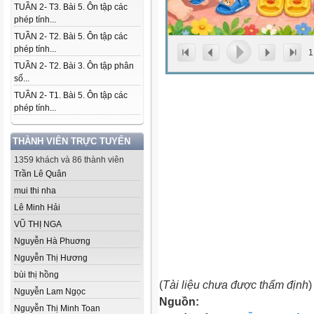
TUẦN 2- T3. Bài 5. Ôn tập các
phép tính...
TUẦN 2- T2. Bài 5. Ôn tập các
phép tính...
1
TUẦN 2- T2. Bài 3. Ôn tập phân
số...
TUẦN 2- T1. Bài 5. Ôn tập các
phép tính...
THÀNH VIÊN TRỰC TUYẾN
1359 khách và 86 thành viên
Trần Lê Quân
mui thi nha
Lê Minh Hải
VŨ THỊ NGA
Nguyễn Hà Phuơng
Nguyễn Thị Hương
bùi thị hồng
(
Tài liệu chưa được thẩm định
)
Nguyễn Lam Ngọc
Nguồn:
Nguyễn Thị Minh Toan