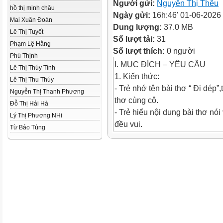
Người gửi:
Nguyễn Thị Thêu
hồ thị minh châu
Ngày gửi:
16h:46' 01-06-2026
Mai Xuân Đoàn
Dung lượng:
37.0 MB
Lê Thị Tuyết
Số lượt tải:
31
Phạm Lệ Hằng
Số lượt thích:
0 người
Phú Thịnh
I. MỤC ĐÍCH – YÊU CẦU
Lê Thị Thúy Tình
1. Kiến thức:
Lê Thị Thu Thúy
- Trẻ nhớ tên bài thơ “ Đi dép”,
Nguyễn Thị Thanh Phương
thơ cùng cô.
Đỗ Thị Hải Hà
- Trẻ hiểu nội dung bài thơ nó
Lý Thị Phương NHi
đều vui.
Từ Bảo Tùng
2. Kỹ năng:
- Rèn khả năng quan sát và gh
- Phát triển ngôn ngữ cho trẻ.
3. Giáo dục:
- Giáo dục trẻ giữ gìn đồ dung
Trong bài thơ nhắc đến đồ dù
của con?