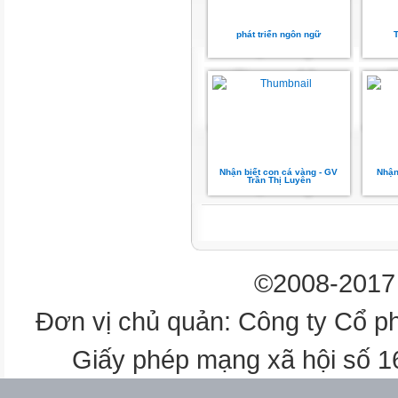
- Nhóm đọc thơ
- Cá nhân
phát triển ngôn ngữ
Nhận biết con cá vàng - GV
Nhận
Trần Thị Luyên
©2008-2017 
Đơn vị chủ quản: Công ty Cổ p
Giấy phép mạng xã hội số 