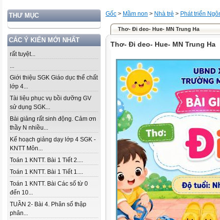
Gốc
>
Mầm non
>
Nhà trẻ
>
Phát triển Ng
THƯ MỤC
Thơ- Đi deo- Hue- MN Trung Ha
CÁC Ý KIẾN MỚI NHẤT
Thơ- Đi deo- Hue- MN Trung Ha
rất tuyệt...
...
Giới thiệu SGK Giáo dục thể chất
lớp 4...
Tài liệu phục vụ bồi dưỡng GV
sử dụng SGK...
Bài giảng rất sinh động. Cảm ơn
thầy N nhiều...
Kế hoạch giảng dạy lớp 4 SGK -
KNTT Môn...
Toán 1 KNTT. Bài 1 Tiết 2....
Toán 1 KNTT. Bài 1 Tiết 1....
Toán 1 KNTT. Bài Các số từ 0
đến 10...
TUẦN 2- Bài 4. Phân số thập
phân...