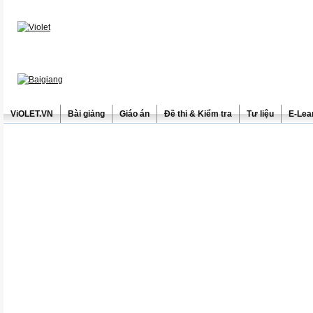
ViOLET.VN
Bài giảng
Giáo án
Đề thi & Kiểm tra
Tư liệu
E-Lea