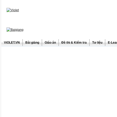
ViOLET.VN
Bài giảng
Giáo án
Đề thi & Kiểm tra
Tư liệu
E-Lea