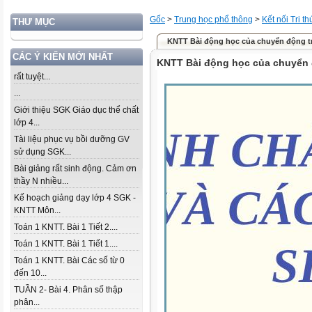
Gốc
>
Trung học phổ thông
>
Kết nối Tri t
THƯ MỤC
KNTT Bài động học của chuyển động t
CÁC Ý KIẾN MỚI NHẤT
KNTT Bài động học của chuyển 
rất tuyệt...
...
Giới thiệu SGK Giáo dục thể chất
lớp 4...
Tài liệu phục vụ bồi dưỡng GV
sử dụng SGK...
Bài giảng rất sinh động. Cảm ơn
thầy N nhiều...
Kế hoạch giảng dạy lớp 4 SGK -
KNTT Môn...
Toán 1 KNTT. Bài 1 Tiết 2....
Toán 1 KNTT. Bài 1 Tiết 1....
Toán 1 KNTT. Bài Các số từ 0
đến 10...
TUẦN 2- Bài 4. Phân số thập
phân...