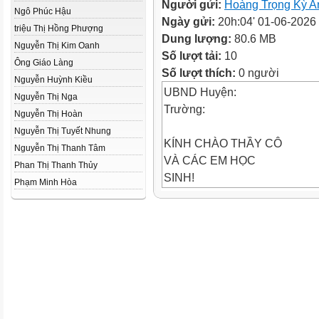
Người gửi:
Hoàng Trọng Kỳ A
Ngô Phúc Hậu
Ngày gửi:
20h:04' 01-06-2026
triệu Thị Hồng Phượng
Dung lượng:
80.6 MB
Nguyễn Thị Kim Oanh
Số lượt tải:
10
Ông Giáo Làng
Số lượt thích:
0 người
Nguyễn Huỳnh Kiều
UBND Huyện:
Nguyễn Thị Nga
Trường:
Nguyễn Thị Hoàn
Nguyễn Thị Tuyết Nhung
KÍNH CHÀO THẦY CÔ
Nguyễn Thị Thanh Tâm
VÀ CÁC EM HỌC
Phan Thị Thanh Thủy
SINH!
Phạm Minh Hòa
Giáo viên:
Vật lí 10 – Kết nối tri thức và 
Bài 31: Động học của
chuyển động tròn đều
Nội d