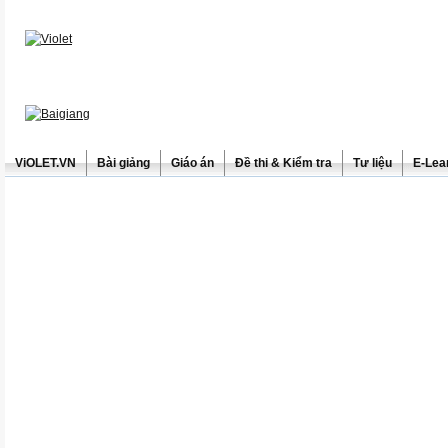
ViOLET.VN
Bài giảng
Giáo án
Đề thi & Kiểm tra
Tư liệu
E-Lea