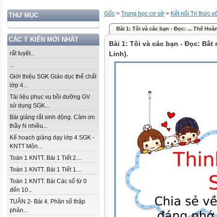
Gốc
>
Trung học cơ sở
>
Kết nối Tri thức 
THƯ MỤC
Bài 1: Tôi và các bạn - Đọc: ... Thế Hoà
CÁC Ý KIẾN MỚI NHẤT
Bài 1: Tôi và các bạn - Đọc: Bắ
rất tuyệt...
Linh).
...
Giới thiệu SGK Giáo dục thể chất
lớp 4...
Tài liệu phục vụ bồi dưỡng GV
sử dụng SGK...
Bài giảng rất sinh động. Cảm ơn
thầy N nhiều...
Kế hoạch giảng dạy lớp 4 SGK -
KNTT Môn...
Toán 1 KNTT. Bài 1 Tiết 2....
Toán 1 KNTT. Bài 1 Tiết 1....
Toán 1 KNTT. Bài Các số từ 0
đến 10...
TUẦN 2- Bài 4. Phân số thập
phân...