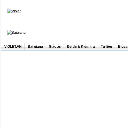
ViOLET.VN
Bài giảng
Giáo án
Đề thi & Kiểm tra
Tư liệu
E-Lea