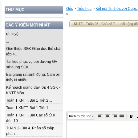
Gốc
>
Tiểu học
>
Kết nối Tri thức với Cuộc
THƯ MỤC
>
KNTT - Tuần 25 - Chủ đề 7. ... nối cộng đ
CÁC Ý KIẾN MỚI NHẤT
rất tuyệt...
...
Giới thiệu SGK Giáo dục thể chất
lớp 4...
Tài liệu phục vụ bồi dưỡng GV
sử dụng SGK...
Bài giảng rất sinh động. Cảm ơn
thầy N nhiều...
Kế hoạch giảng dạy lớp 4 SGK -
KNTT Môn...
Toán 1 KNTT. Bài 1 Tiết 2....
Toán 1 KNTT. Bài 1 Tiết 1....
Toán 1 KNTT. Bài Các số từ 0
Kích thước font
đến 10...
TUẦN 2- Bài 4. Phân số thập
phân...