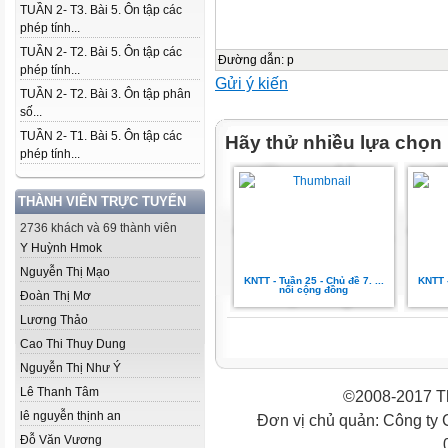
TUẦN 2- T3. Bài 5. Ôn tập các
phép tính...
TUẦN 2- T2. Bài 5. Ôn tập các
Đường dẫn
:
p
phép tính...
Gửi ý kiến
TUẦN 2- T2. Bài 3. Ôn tập phân
số...
TUẦN 2- T1. Bài 5. Ôn tập các
Hãy thử nhiều lựa chọn
phép tính...
THÀNH VIÊN TRỰC TUYẾN
2736 khách và 69 thành viên
Y Huỳnh Hmok
Nguyễn Thị Mạo
KNTT - Tuần 25 - Chủ đề 7. ...
KNTT -
nối cộng đồng
Đoàn Thị Mơ
Lương Thảo
Cao Thi Thuy Dung
Nguyễn Thị Như Ý
Lê Thanh Tâm
©2008-2017 Th
lê nguyễn thịnh an
Đơn vị chủ quản: Công ty
Đỗ Văn Vương