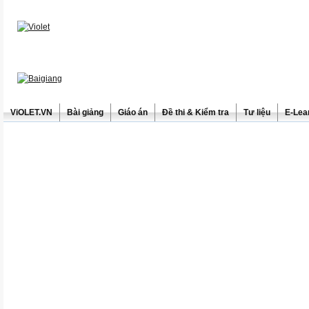
ViOLET.VN
Bài giảng
Giáo án
Đề thi & Kiểm tra
Tư liệu
E-Lea