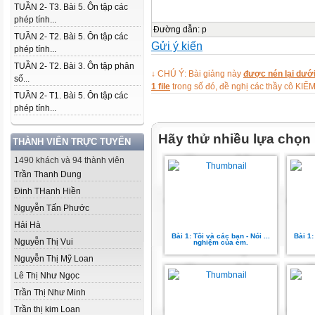
TUẦN 2- T3. Bài 5. Ôn tập các
phép tính...
Đường dẫn
:
p
TUẦN 2- T2. Bài 5. Ôn tập các
Gửi ý kiến
phép tính...
TUẦN 2- T2. Bài 3. Ôn tập phân
↓ CHÚ Ý: Bài giảng này
được nén lại dưới
số...
1 file
trong số đó, đề nghị các thầy cô 
TUẦN 2- T1. Bài 5. Ôn tập các
phép tính...
Hãy thử nhiều lựa chọn
THÀNH VIÊN TRỰC TUYẾN
1490 khách và 94 thành viên
Trần Thanh Dung
Đinh THanh Hiền
Nguyễn Tấn Phước
Hải Hà
Bài 1: Tôi và các bạn - Nói ...
Bài 1:
Nguyễn Thị Vui
nghiệm của em.
Nguyễn Thị Mỹ Loan
Lê Thị Như Ngọc
Trần Thị Như Minh
Trần thị kim Loan