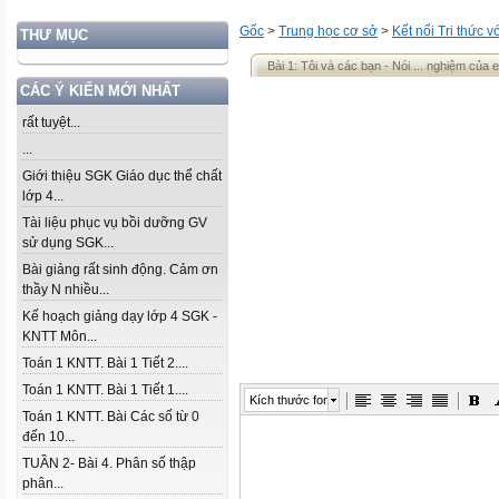
Gốc
>
Trung học cơ sở
>
Kết nối Tri thức 
THƯ MỤC
Bài 1: Tôi và các bạn - Nói ... nghiệm của 
CÁC Ý KIẾN MỚI NHẤT
rất tuyệt...
...
Giới thiệu SGK Giáo dục thể chất
lớp 4...
Tài liệu phục vụ bồi dưỡng GV
sử dụng SGK...
Bài giảng rất sinh động. Cảm ơn
thầy N nhiều...
Kế hoạch giảng dạy lớp 4 SGK -
KNTT Môn...
Toán 1 KNTT. Bài 1 Tiết 2....
Toán 1 KNTT. Bài 1 Tiết 1....
Kích thước font
Toán 1 KNTT. Bài Các số từ 0
đến 10...
TUẦN 2- Bài 4. Phân số thập
phân...