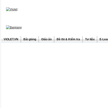
ViOLET.VN
Bài giảng
Giáo án
Đề thi & Kiểm tra
Tư liệu
E-Lea