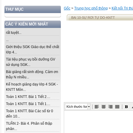
Gốc
>
Trung học phổ thông
>
Kết nối Tri t
THƯ MỤC
BAI 10-SỰ RƠI TỰ DO-KNTT
CÁC Ý KIẾN MỚI NHẤT
rất tuyệt...
...
Giới thiệu SGK Giáo dục thể chất
lớp 4...
Tài liệu phục vụ bồi dưỡng GV
sử dụng SGK...
Bài giảng rất sinh động. Cảm ơn
thầy N nhiều...
Kế hoạch giảng dạy lớp 4 SGK -
KNTT Môn...
Toán 1 KNTT. Bài 1 Tiết 2....
Toán 1 KNTT. Bài 1 Tiết 1....
Kích thước font
Toán 1 KNTT. Bài Các số từ 0
đến 10...
TUẦN 2- Bài 4. Phân số thập
phân...