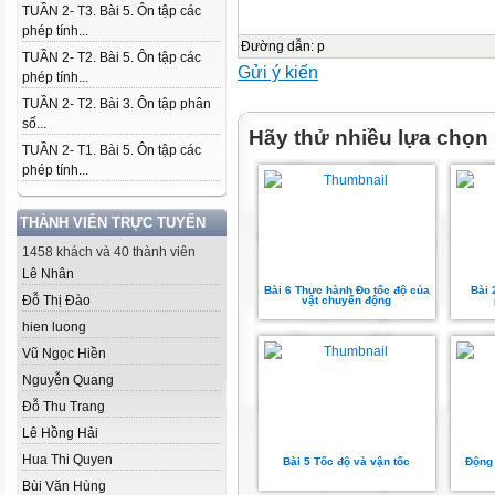
TUẦN 2- T3. Bài 5. Ôn tập các
phép tính...
Đường dẫn
:
p
TUẦN 2- T2. Bài 5. Ôn tập các
Gửi ý kiến
phép tính...
TUẦN 2- T2. Bài 3. Ôn tập phân
số...
Hãy thử nhiều lựa chọn
TUẦN 2- T1. Bài 5. Ôn tập các
phép tính...
THÀNH VIÊN TRỰC TUYẾN
1458 khách và 40 thành viên
Lê Nhân
Bài 6 Thực hành Đo tốc độ của
Bài 
Đỗ Thị Đào
vật chuyển động
hien luong
Vũ Ngọc Hiền
Nguyễn Quang
Đỗ Thu Trang
Lê Hồng Hải
Hua Thi Quyen
Bài 5 Tốc độ và vận tốc
Động
Bùi Văn Hùng