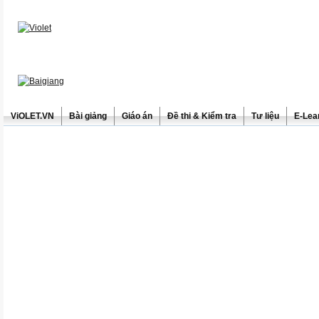
ViOLET.VN
Bài giảng
Giáo án
Đề thi & Kiểm tra
Tư liệu
E-Lea