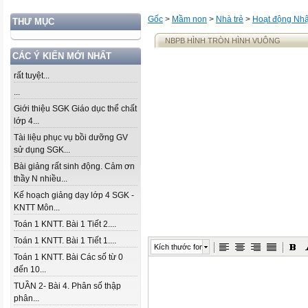
Gốc
>
Mầm non
>
Nhà trẻ
>
Hoạt động Nhậ
THƯ MỤC
NBPB HÌNH TRÒN HÌNH VUÔNG
CÁC Ý KIẾN MỚI NHẤT
rất tuyệt...
...
Giới thiệu SGK Giáo dục thể chất
lớp 4...
Tài liệu phục vụ bồi dưỡng GV
sử dụng SGK...
Bài giảng rất sinh động. Cảm ơn
thầy N nhiều...
Kế hoạch giảng dạy lớp 4 SGK -
KNTT Môn...
Toán 1 KNTT. Bài 1 Tiết 2....
Toán 1 KNTT. Bài 1 Tiết 1....
Kích thước font
Toán 1 KNTT. Bài Các số từ 0
đến 10...
TUẦN 2- Bài 4. Phân số thập
phân...