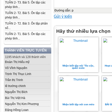
TUẦN 2- T3. Bài 5. Ôn tập các
phép tính...
Đường dẫn
:
p
TUẦN 2- T2. Bài 5. Ôn tập các
Gửi ý kiến
phép tính...
TUẦN 2- T2. Bài 3. Ôn tập phân
số...
Hãy thử nhiều lựa chọn
TUẦN 2- T1. Bài 5. Ôn tập các
phép tính...
THÀNH VIÊN TRỰC TUYẾN
1195 khách và 128 thành viên
Đoàn Thị Hiếu mỹ
Nhận biết tập nói "Áo cộc,
Hoạt đ
Võ Vĩnh Nguyên
quần soóc
Trịnh Thị Thục Linh
Trần thị Trinh
lê trường chinh
Nguyễn Thị Bích
Bùi Thị Việt Hà
Nguyễn Thị Kim Phượng
Nhận biết tập nói con mèo
BÀI 
Đặng Hồng Loan