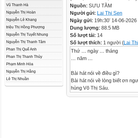
Vũ Thanh Hà
Nguồn:
SƯU TẦM
Nguyễn Thị Hoàn
Người gửi:
Lai Thi Sen
Nguyễn Lê Khang
Ngày gửi:
19h:30' 14-06-2026
triệu Thị Hồng Phượng
Dung lượng:
88.5 MB
Nguyễn Thị Tuyết Nhung
Số lượt tải:
14
Nguyễn Thị Thanh Tâm
Số lượt thích:
1 người (
Lai Th
Phan Thị Quế Anh
Thứ … ngày … tháng
Phan Thị Thanh Thủy
… năm …
Phạm Minh Hòa
Nguyễn Thị Hằng
Bài hát nói về điều gì?
Lê Thị Nhuần
Bài hát nói về lòng biết ơn ng
hùng Võ Thị Sáu.
Em có suy nghĩ, cảm nhận gì v
Cảm thấy tự hào, biết ơn chị V
• Kể được tên và đóng góp củ
hương, đất nước