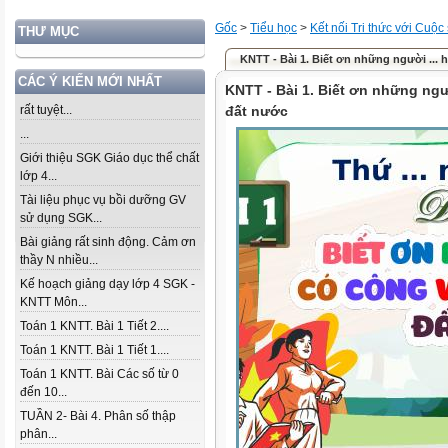
Gốc
>
Tiểu học
>
Kết nối Tri thức với Cuộc
THƯ MỤC
KNTT - Bài 1. Biết ơn những người ...
CÁC Ý KIẾN MỚI NHẤT
KNTT - Bài 1. Biết ơn những ng
rất tuyệt...
đất nước
...
Giới thiệu SGK Giáo dục thể chất
lớp 4...
Tài liệu phục vụ bồi dưỡng GV
sử dụng SGK...
Bài giảng rất sinh động. Cảm ơn
thầy N nhiều...
Kế hoạch giảng dạy lớp 4 SGK -
KNTT Môn...
Toán 1 KNTT. Bài 1 Tiết 2....
Toán 1 KNTT. Bài 1 Tiết 1....
Toán 1 KNTT. Bài Các số từ 0
đến 10...
TUẦN 2- Bài 4. Phân số thập
phân...