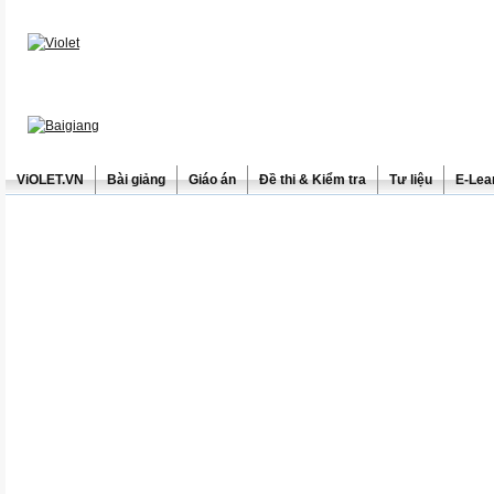
ViOLET.VN
Bài giảng
Giáo án
Đề thi & Kiểm tra
Tư liệu
E-Lea