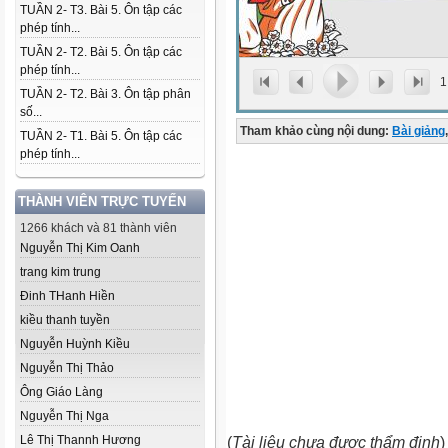
TUẦN 2- T3. Bài 5. Ôn tập các
phép tính...
TUẦN 2- T2. Bài 5. Ôn tập các
phép tính...
1
TUẦN 2- T2. Bài 3. Ôn tập phân
số...
Tham khảo cùng nội dung:
Bài giảng
,
TUẦN 2- T1. Bài 5. Ôn tập các
phép tính...
THÀNH VIÊN TRỰC TUYẾN
1266 khách và 81 thành viên
Nguyễn Thị Kim Oanh
trang kim trung
Đinh THanh Hiền
kiều thanh tuyền
Nguyễn Huỳnh Kiều
Nguyễn Thị Thảo
Ông Giáo Làng
Nguyễn Thị Nga
Lê Thị Thannh Hương
(
Tài liệu chưa được thẩm định
)