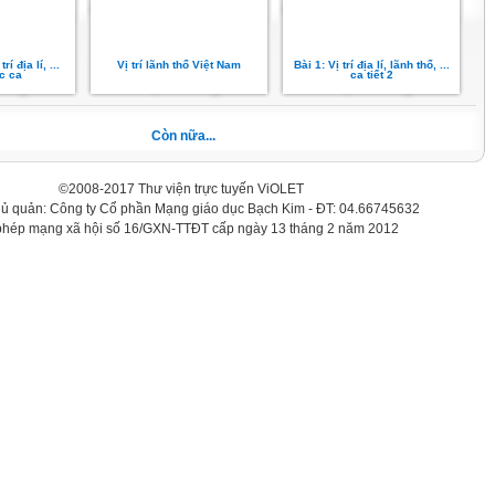
rí địa lí, ...
Vị trí lãnh thổ Việt Nam
Bài 1: Vị trí địa lí, lãnh thổ, ...
c ca
ca tiết 2
Còn nữa...
©2008-2017 Thư viện trực tuyến ViOLET
hủ quản: Công ty Cổ phần Mạng giáo dục Bạch Kim - ĐT: 04.66745632
phép mạng xã hội số 16/GXN-TTĐT cấp ngày 13 tháng 2 năm 2012