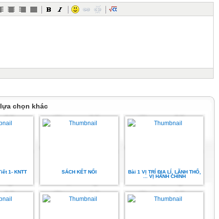
 lựa chọn khác
Tiết 1- KNTT
SÁCH KẾT NỐI
Bài 1 VỊ TRÍ ĐỊA LÍ, LÃNH THỔ,
... VỊ HÀNH CHÍNH