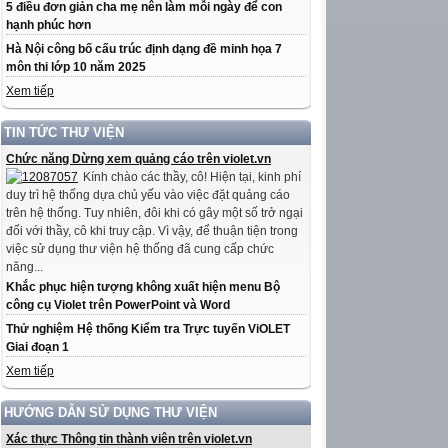
5 điều đơn giản cha mẹ nên làm mỗi ngày để con
hạnh phúc hơn
Hà Nội công bố cấu trúc định dạng đề minh họa 7
môn thi lớp 10 năm 2025
Xem tiếp
TIN TỨC THƯ VIỆN
Chức năng Dừng xem quảng cáo trên violet.vn
Kính chào các thầy, cô! Hiện tại, kinh phí
duy trì hệ thống dựa chủ yếu vào việc đặt quảng cáo
trên hệ thống. Tuy nhiên, đôi khi có gây một số trở ngại
đối với thầy, cô khi truy cập. Vì vậy, để thuận tiện trong
việc sử dụng thư viện hệ thống đã cung cấp chức
năng...
Khắc phục hiện tượng không xuất hiện menu Bộ
công cụ Violet trên PowerPoint và Word
Thử nghiệm Hệ thống Kiểm tra Trực tuyến ViOLET
Giai đoạn 1
Xem tiếp
HƯỚNG DẪN SỬ DỤNG THƯ VIỆN
Xác thực Thông tin thành viên trên violet.vn