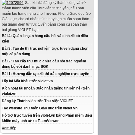
Sau khi đã đăng ký thành công và trở
thành thành viên của Thư viện trực tuyến, nếu bạn
muốn tạo trang riêng cho Trường, Phòng Giáo dục, Sở
Giáo dục, cho cá nhân mình hay bạn muốn soạn thảo
bài giảng điện tử trực tuyến bằng công cụ soạn thảo
bài giảng ViOLET, bạn...
Bài 4: Quản lí ngân hàng câu hỏi và sinh đề có điều
kiện
Bài 3: Tạo đề thi trắc nghiệm trực tuyến dạng chọn
một đáp án đúng
Bài 2: Tạo cây thư mục chứa câu hỏi trắc nghiệm
đồng bộ với danh mục SGK
Bài 1: Hướng dẫn tạo đề thi trắc nghiệm trực tuyến
Lấy lại Mật khẩu trên violet.vn
Kích hoạt tài khoản (Xác nhận thông tin liên hệ) trên
violet.vn
Đăng ký Thành viên trên Thư viện ViOLET
Tạo website Thư viện Giáo dục trên violet.vn
Hỗ trợ trực tuyến trên violet.vn bằng Phần mềm điều
khiển máy tính từ xa TeamViewer
Xem tiếp