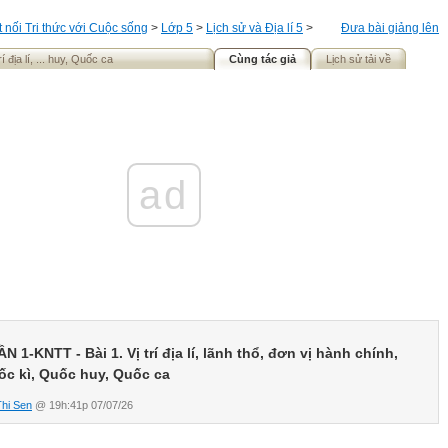
t nối Tri thức với Cuộc sống
>
Lớp 5
>
Lịch sử và Địa lí 5
>
Đưa bài giảng lên
í địa lí, ... huy, Quốc ca
Cùng tác giả
Lịch sử tải về
ad
N 1-KNTT - Bài 1. Vị trí địa lí, lãnh thổ, đơn vị hành chính,
ốc kì, Quốc huy, Quốc ca
Thi Sen
@ 19h:41p 07/07/26