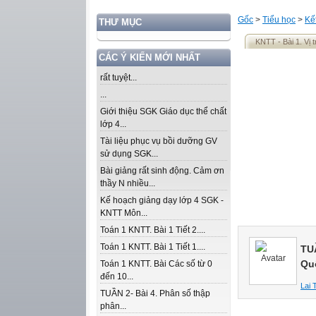
Gốc
>
Tiểu học
>
Kế
THƯ MỤC
KNTT - Bài 1. Vị tr
CÁC Ý KIẾN MỚI NHẤT
rất tuyệt...
...
Giới thiệu SGK Giáo dục thể chất
lớp 4...
Tài liệu phục vụ bồi dưỡng GV
sử dụng SGK...
Bài giảng rất sinh động. Cảm ơn
thầy N nhiều...
Kế hoạch giảng dạy lớp 4 SGK -
KNTT Môn...
Toán 1 KNTT. Bài 1 Tiết 2....
Toán 1 KNTT. Bài 1 Tiết 1....
TUẦ
Qu
Toán 1 KNTT. Bài Các số từ 0
đến 10...
Lai 
TUẦN 2- Bài 4. Phân số thập
phân...