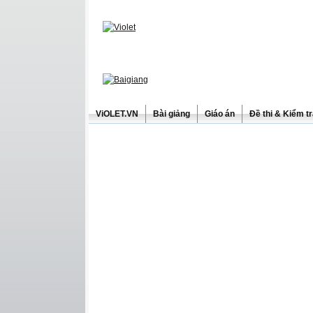
ViOLET.VN
Bài giảng
Giáo án
Đề thi & Kiểm t