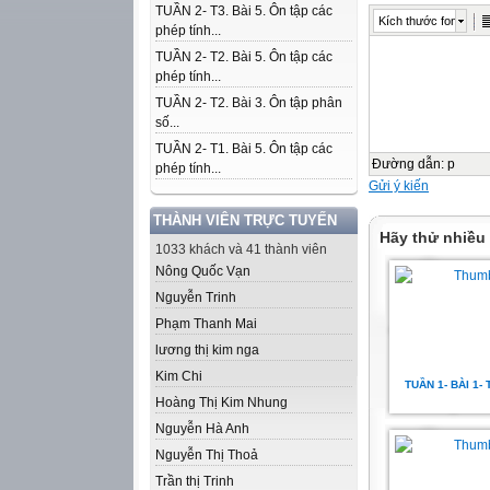
TUẦN 2- T3. Bài 5. Ôn tập các
Kích thước font
phép tính...
TUẦN 2- T2. Bài 5. Ôn tập các
phép tính...
TUẦN 2- T2. Bài 3. Ôn tập phân
số...
TUẦN 2- T1. Bài 5. Ôn tập các
Đường dẫn
:
p
phép tính...
Gửi ý kiến
THÀNH VIÊN TRỰC TUYẾN
Hãy thử nhiều
1033 khách và 41 thành viên
Nông Quốc Vạn
Nguyễn Trinh
Phạm Thanh Mai
lương thị kim nga
Kim Chi
TUẦN 1- BÀI 1- 
Hoàng Thị Kim Nhung
Nguyễn Hà Anh
Nguyễn Thị Thoả
Trần thị Trinh