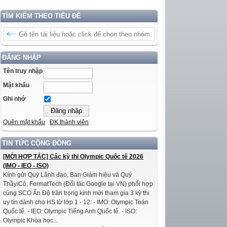
TÌM KIẾM THEO TIÊU ĐỀ
ĐĂNG NHẬP
Tên truy nhập
Mật khẩu
Ghi nhớ
Quên mật khẩu
ĐK thành viên
TIN TỨC CỘNG ĐỒNG
[MỜI HỢP TÁC] Các kỳ thi Olympic Quốc tế 2026
(IMO - IEO - ISO)
Kính gửi Quý Lãnh đạo, Ban Giám hiệu và Quý
Thầy/Cô, FermatTech (Đối tác Google tại VN) phối hợp
cùng SCO Ấn Độ trân trọng kính mời tham gia 3 kỳ thi
uy tín dành cho HS từ lớp 1 - 12: - IMO: Olympic Toán
Quốc tế. - IEO: Olympic Tiếng Anh Quốc tế. - ISO:
Olympic Khoa học...