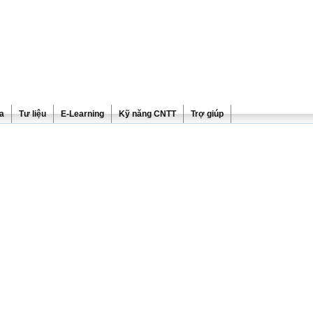
ra
Tư liệu
E-Learning
Kỹ năng CNTT
Trợ giúp