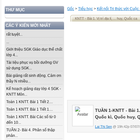
Gốc
>
Tiểu học
>
Kết nối Tri thức với Cuộc
THƯ MỤC
KNTT - Bài 1. Vị trí địa lí, ... huy, Quốc ca
CÁC Ý KIẾN MỚI NHẤT
rất tuyệt...
...
Giới thiệu SGK Giáo dục thể chất
lớp 4...
Tài liệu phục vụ bồi dưỡng GV
sử dụng SGK...
Bài giảng rất sinh động. Cảm ơn
thầy N nhiều...
Kế hoạch giảng dạy lớp 4 SGK -
KNTT Môn...
Toán 1 KNTT. Bài 1 Tiết 2....
Toán 1 KNTT. Bài 1 Tiết 1....
TUẦN 1-KNTT - Bài 1. 
Quốc kì, Quốc huy, 
Toán 1 KNTT. Bài Các số từ 0
đến 10...
Lai Thi Sen
@ 19h:42p 07/07/
TUẦN 2- Bài 4. Phân số thập
phân...