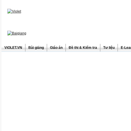
ViOLET.VN
Bài giảng
Giáo án
Đề thi & Kiểm tra
Tư liệu
E-Lea