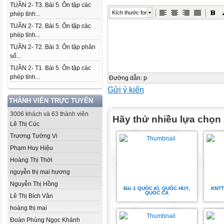
TUẦN 2- T3. Bài 5. Ôn tập các
Kích thước font
phép tính...
TUẦN 2- T2. Bài 5. Ôn tập các
phép tính...
TUẦN 2- T2. Bài 3. Ôn tập phân
số...
TUẦN 2- T1. Bài 5. Ôn tập các
phép tính...
Đường dẫn
:
p
Gửi ý kiến
THÀNH VIÊN TRỰC TUYẾN
3006 khách và 63 thành viên
Hãy thử nhiều lựa chọn
Lê Thị Cúc
Trương Tường Vi
Phạm Huy Hiệu
Hoàng Thị Thời
nguyễn thị mai hương
Nguyễn Thị Hồng
Bài 1 QUỐC KÌ, QUỐC HUY,
KNTT -
QUỐC CA
Lê Thị Bích Vân
hoàng thị mai
Đoàn Phùng Ngọc Khánh