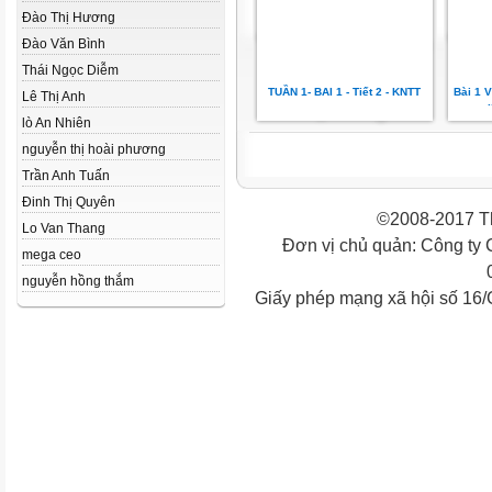
Đào Thị Hương
Đào Văn Bình
Thái Ngọc Diễm
TUẦN 1- BAI 1 - Tiết 2 - KNTT
Bài 1 
Lê Thị Anh
lò An Nhiên
nguyễn thị hoài phương
Trần Anh Tuấn
Đinh Thị Quyên
©2008-2017 Th
Lo Van Thang
Đơn vị chủ quản: Công ty
mega ceo
nguyễn hồng thắm
Giấy phép mạng xã hội số 16