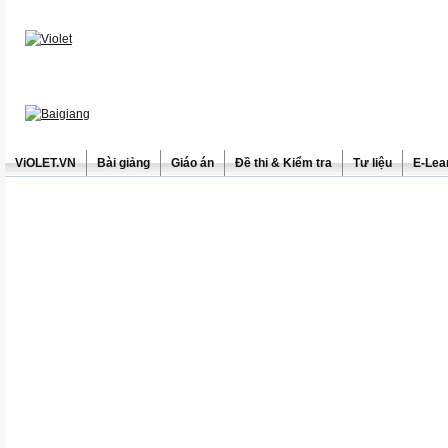
ViOLET.VN
Bài giảng
Giáo án
Đề thi & Kiểm tra
Tư liệu
E-Lea