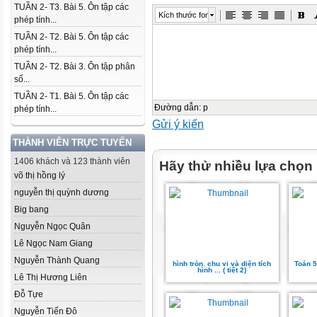
TUẦN 2- T3. Bài 5. Ôn tập các
Kích thước font
phép tính...
TUẦN 2- T2. Bài 5. Ôn tập các
phép tính...
TUẦN 2- T2. Bài 3. Ôn tập phân
số...
TUẦN 2- T1. Bài 5. Ôn tập các
Đường dẫn
:
p
phép tính...
Gửi ý kiến
THÀNH VIÊN TRỰC TUYẾN
1406 khách và 123 thành viên
Hãy thử nhiều lựa chọn
võ thị hồng lý
nguyễn thị quỳnh dương
Big bang
Nguyễn Ngọc Quân
Lê Ngọc Nam Giang
Nguyễn Thành Quang
hình tròn. chu vi và diện tích
Toán 5
hình ... ( tiết 2)
Lê Thị Hương Liên
Đỗ Tựe
Nguyễn Tiến Đô