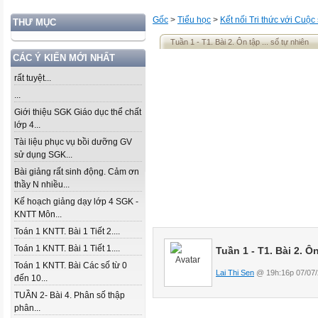
Gốc
>
Tiểu học
>
Kết nối Tri thức với Cuộc
THƯ MỤC
Tuần 1 - T1. Bài 2. Ôn tập ... số tự nhiên
CÁC Ý KIẾN MỚI NHẤT
rất tuyệt...
...
Giới thiệu SGK Giáo dục thể chất
lớp 4...
Tài liệu phục vụ bồi dưỡng GV
sử dụng SGK...
Bài giảng rất sinh động. Cảm ơn
thầy N nhiều...
Kế hoạch giảng dạy lớp 4 SGK -
KNTT Môn...
Toán 1 KNTT. Bài 1 Tiết 2....
Toán 1 KNTT. Bài 1 Tiết 1....
Tuần 1 - T1. Bài 2. Ô
Toán 1 KNTT. Bài Các số từ 0
Lai Thi Sen
@ 19h:16p 07/07/
đến 10...
TUẦN 2- Bài 4. Phân số thập
phân...