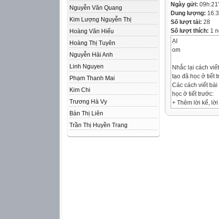
Ngày gửi:
09h:21
Nguyễn Văn Quang
Dung lượng:
16.
Kim Lượng Nguyễn Thị
Số lượt tải:
28
Số lượt thích:
1 n
Hoàng Văn Hiếu
ẠI
Hoàng Thị Tuyên
om
Nguyễn Hải Anh
Linh Nguyen
Nhắc lại cách viế
tạo đã học ở tiết 
Phạm Thanh Mai
Các cách viết bài
Kim Chi
học ở tiết trước:
Trương Hà Vy
+ Thêm lời kể, lời
+ Thay đổi cách k
Bàn Thị Liên
Trần Thị Huyền Trang
ẠI
om
1 Đọc các đoạn vă
Chào các bạn. Tôi
cậu bạn thân mèo
Hôm ấy là một ngà
sông, còn cậu bạn
bác
ngựa là bên kia 
đó. Cậu ấy quả là