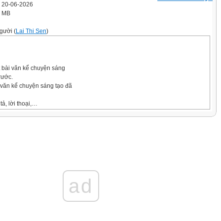
' 20-06-2026
3 MB
gười (
Lai Thi Sen
)
t bài văn kể chuyện sáng
trước.
 văn kể chuyện sáng tạo đã
 tả, lời thoại,…
ết thúc của câu chuyện.
n dưới đây và trả lời câu hỏi.
 là chuột xù. Tôi sẽ kể cho các bạn nghe câu chuyện phiêu lưu li kì c ủa tôi và
 nhép.
ad
y rất đẹp trời, chúng tôi đều muốn đi chơi. Tôi thì muốn ch ơi ở bên này
 của tôi lại nằng nặc đòi di chơi ở bên kia sông. Tôi vẫn nhớ l ời d ặn c ủa
sông nguy hiểm lắm. Thế mà chẳng hiểu sao mèo nhép lại cứ muốn đi chơi ở
 thích phiêu lưu. Nhưng phiêu lưu mà mất an toàn thì thật đáng s ợ. Tôi c ố