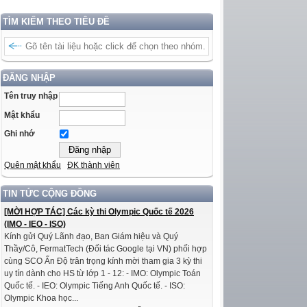
TÌM KIẾM THEO TIÊU ĐỀ
ĐĂNG NHẬP
Tên truy nhập
Mật khẩu
Ghi nhớ
Quên mật khẩu
ĐK thành viên
TIN TỨC CỘNG ĐỒNG
[MỜI HỢP TÁC] Các kỳ thi Olympic Quốc tế 2026
(IMO - IEO - ISO)
Kính gửi Quý Lãnh đạo, Ban Giám hiệu và Quý
Thầy/Cô, FermatTech (Đối tác Google tại VN) phối hợp
cùng SCO Ấn Độ trân trọng kính mời tham gia 3 kỳ thi
uy tín dành cho HS từ lớp 1 - 12: - IMO: Olympic Toán
Quốc tế. - IEO: Olympic Tiếng Anh Quốc tế. - ISO:
Olympic Khoa học...