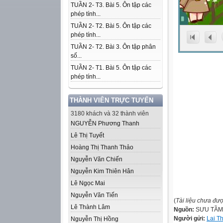
TUẦN 2- T3. Bài 5. Ôn tập các
phép tính...
TUẦN 2- T2. Bài 5. Ôn tập các
phép tính...
TUẦN 2- T2. Bài 3. Ôn tập phân
số...
TUẦN 2- T1. Bài 5. Ôn tập các
phép tính...
THÀNH VIÊN TRỰC TUYẾN
3180 khách và 32 thành viên
NGUYỄN Phương Thanh
Lê Thị Tuyết
Hoàng Thị Thanh Thảo
Nguyễn Văn Chiến
Nguyễn Kim Thiên Hân
Lê Ngọc Mai
Nguyễn Văn Tiến
(
Tài liệu chưa đư
Lê Thành Lâm
Nguồn:
SƯU TẦM
Người gửi:
Lai T
Nguyễn Thị Hồng