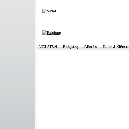
ViOLET.VN
Bài giảng
Giáo án
Đề thi & Kiểm t