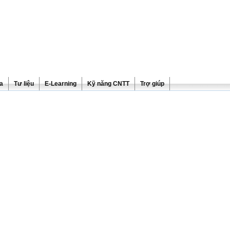
ra
Tư liệu
E-Learning
Kỹ năng CNTT
Trợ giúp