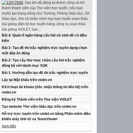
Sau khi đã đăng ký thành công và trở
thành thành viên của Thư viện trực tuyến, nếu bạn
muốn tạo trang riêng cho Trường, Phòng Giáo dục, Sở
Giáo dục, cho cá nhân mình hay bạn muốn soạn thảo
bài giảng điện tử trực tuyến bằng công cụ soạn thảo
bài giảng ViOLET, bạn...
Bài 4: Quản lí ngân hàng câu hỏi và sinh đề có điều
kiện
Bài 3: Tạo đề thi trắc nghiệm trực tuyến dạng chọn
một đáp án đúng
Bài 2: Tạo cây thư mục chứa câu hỏi trắc nghiệm
đồng bộ với danh mục SGK
Bài 1: Hướng dẫn tạo đề thi trắc nghiệm trực tuyến
Lấy lại Mật khẩu trên violet.vn
Kích hoạt tài khoản (Xác nhận thông tin liên hệ) trên
violet.vn
Đăng ký Thành viên trên Thư viện ViOLET
Tạo website Thư viện Giáo dục trên violet.vn
Hỗ trợ trực tuyến trên violet.vn bằng Phần mềm điều
khiển máy tính từ xa TeamViewer
Xem tiếp