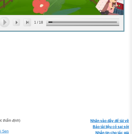
1
/
18
ợc thẩm định
)
Nhấn vào đây để tải về
Báo tài liệu có sai sót
hi Sen
Nhắn tin cho tác giả