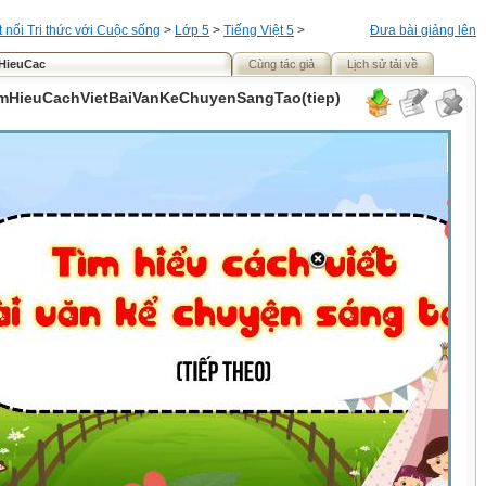
t nối Tri thức với Cuộc sống
>
Lớp 5
>
Tiếng Việt 5
>
Đưa bài giảng lên
mHieuCac
Cùng tác giả
Lịch sử tải về
TimHieuCachVietBaiVanKeChuyenSangTao(tiep)