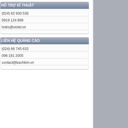
HỖ TRỢ KĨ THUẬT
(024) 62 930 536
0919 124 899
hotro@violet.vn
LIÊN HỆ QUẢNG CÁO
(024) 66 745 632
096 181 2005
contact@bachkim.vn