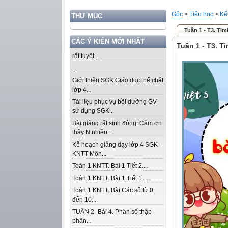
Gốc
>
Tiểu học
>
Kế
THƯ MỤC
Tuần 1 - T3. Ti
CÁC Ý KIẾN MỚI NHẤT
Tuần 1 - T3. 
rất tuyệt...
...
Giới thiệu SGK Giáo dục thể chất
lớp 4...
Tài liệu phục vụ bồi dưỡng GV
sử dụng SGK...
Bài giảng rất sinh động. Cảm ơn
thầy N nhiều...
Kế hoạch giảng dạy lớp 4 SGK -
KNTT Môn...
Toán 1 KNTT. Bài 1 Tiết 2....
Toán 1 KNTT. Bài 1 Tiết 1....
Toán 1 KNTT. Bài Các số từ 0
đến 10...
TUẦN 2- Bài 4. Phân số thập
phân...