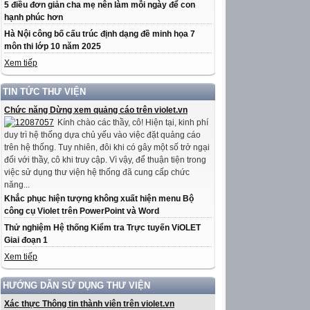
5 điều đơn giản cha mẹ nên làm mỗi ngày để con
hạnh phúc hơn
Hà Nội công bố cấu trúc định dạng đề minh họa 7
môn thi lớp 10 năm 2025
Xem tiếp
TIN TỨC THƯ VIỆN
Chức năng Dừng xem quảng cáo trên violet.vn
Kính chào các thầy, cô! Hiện tại, kinh phí
duy trì hệ thống dựa chủ yếu vào việc đặt quảng cáo
trên hệ thống. Tuy nhiên, đôi khi có gây một số trở ngại
đối với thầy, cô khi truy cập. Vì vậy, để thuận tiện trong
việc sử dụng thư viện hệ thống đã cung cấp chức
năng...
Khắc phục hiện tượng không xuất hiện menu Bộ
công cụ Violet trên PowerPoint và Word
Thử nghiệm Hệ thống Kiểm tra Trực tuyến ViOLET
Giai đoạn 1
Xem tiếp
HƯỚNG DẪN SỬ DỤNG THƯ VIỆN
Xác thực Thông tin thành viên trên violet.vn