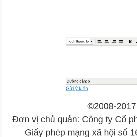
ibaotu.com
1. Bài văn miêu tả con vật th
phần, đó là những phần nào?
Bài văn miêu tả con vật thườ
3 phần: mở bài, thân bài, kết bà
Kích thước font
感谢您下载包图网平台上提供的
者的利益，请勿复制、传播、
品进行维权，按照传播下载次
ibaotu.com
Đường dẫn
:
p
Gửi ý kiến
Trở về
©2008-2017 
2. Khi miêu tả đặc điểm của co
nên miêu tả theo trình tự nào?
Đơn vị chủ quản: Công ty Cổ p
Tả đặc điểm ngoại hình của co
Giấy phép mạng xã hội số 
trước rồi tả hoạt động và thói 