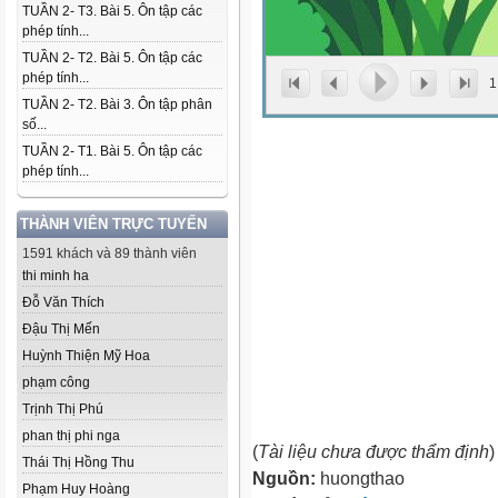
TUẦN 2- T3. Bài 5. Ôn tập các
phép tính...
TUẦN 2- T2. Bài 5. Ôn tập các
phép tính...
1
TUẦN 2- T2. Bài 3. Ôn tập phân
số...
TUẦN 2- T1. Bài 5. Ôn tập các
phép tính...
THÀNH VIÊN TRỰC TUYẾN
1591 khách và 89 thành viên
thi minh ha
Đỗ Văn Thích
Đậu Thị Mến
Huỳnh Thiện Mỹ Hoa
phạm công
Trịnh Thị Phú
phan thị phi nga
(
Tài liệu chưa được thẩm định
)
Thái Thị Hồng Thu
Nguồn:
huongthao
Phạm Huy Hoàng