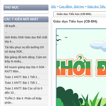
Gốc
>
Cao đẳng - Đại học
>
Giáo dục Tiểu
THƯ MỤC
Giáo dục Tiểu học (CĐ-ĐH).
CÁC Ý KIẾN MỚI NHẤT
Giáo dục Tiểu học (CĐ-ĐH).
rất tuyệt...
...
Giới thiệu SGK Giáo dục thể chất
lớp 4...
Tài liệu phục vụ bồi dưỡng GV
sử dụng SGK...
Bài giảng rất sinh động. Cảm ơn
thầy N nhiều...
Kế hoạch giảng dạy lớp 4 SGK -
KNTT Môn...
Toán 1 KNTT. Bài 1 Tiết 2....
Toán 1 KNTT. Bài 1 Tiết 1....
Toán 1 KNTT. Bài Các số từ 0
đến 10...
TUẦN 2- Bài 4. Phân số thập
phân...