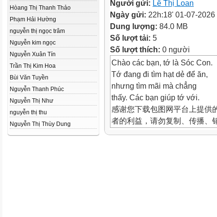
Người gửi:
Lê Thị Loan
Hòang Thị Thanh Thảo
Ngày gửi:
22h:18' 01-07-2026
Phạm Hải Hường
Dung lượng:
84.0 MB
nguyễn thị ngọc trâm
Số lượt tải:
5
Nguyễn kim ngọc
Số lượt thích:
0 người
Nguyễn Xuân Tín
Chào các bạn, tớ là Sóc Con.
Trần Thị Kim Hoa
Tớ đang đi tìm hạt dẻ để ăn,
Bùi Văn Tuyền
nhưng tìm mãi mà chẳng
Nguyễn Thanh Phúc
thấy. Các bạn giúp tớ với.
Nguyễn Thị Như
感谢您下载包图网平台上提供的
nguyễn thị thu
者的利益，请勿复制、传播、
Nguyễn Thị Thùy Dung
品进行维权，按照传播下载次
ibaotu.com
感谢您下载包图网平台上提供的
者的利益，请勿复制、传播、
品进行维权，按照传播下载次