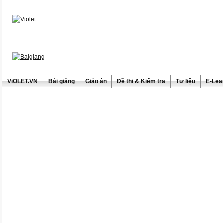
ViOLET.VN
Bài giảng
Giáo án
Đề thi & Kiểm tra
Tư liệu
E-Lea