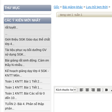
Gốc
>
Bài giảng khác
>
Lưu trữ tạm thời
>
THƯ MỤC
tieng viet 1 -tuần 1
CÁC Ý KIẾN MỚI NHẤT
rất tuyệt...
...
Giới thiệu SGK Giáo dục thể chất
lớp 4...
Tài liệu phục vụ bồi dưỡng GV
sử dụng SGK...
Bài giảng rất sinh động. Cảm ơn
thầy N nhiều...
Kế hoạch giảng dạy lớp 4 SGK -
KNTT Môn...
Toán 1 KNTT. Bài 1 Tiết 2....
Toán 1 KNTT. Bài 1 Tiết 1....
Kích thước font
Toán 1 KNTT. Bài Các số từ 0
đến 10...
TUẦN 2- Bài 4. Phân số thập
phân...