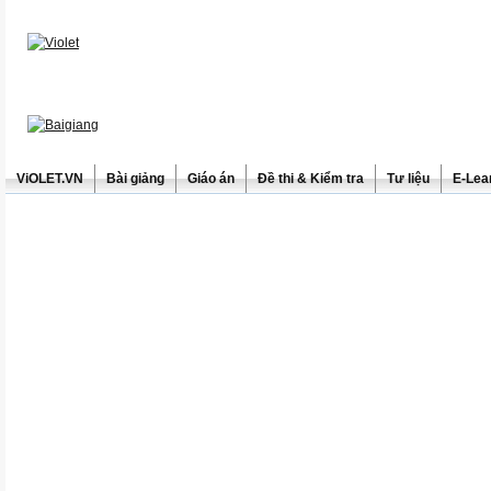
ViOLET.VN
Bài giảng
Giáo án
Đề thi & Kiểm tra
Tư liệu
E-Lea