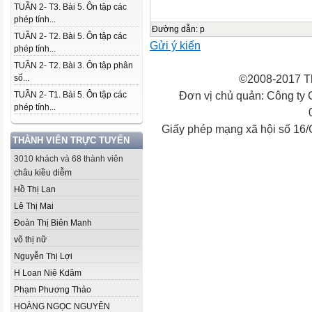
TUẦN 2- T3. Bài 5. Ôn tập các
phép tính...
Đường dẫn
:
p
TUẦN 2- T2. Bài 5. Ôn tập các
Gửi ý kiến
phép tính...
TUẦN 2- T2. Bài 3. Ôn tập phân
©2008-2017 Th
số...
Đơn vị chủ quản: Công ty
TUẦN 2- T1. Bài 5. Ôn tập các
phép tính...
Giấy phép mạng xã hội số 16
THÀNH VIÊN TRỰC TUYẾN
3010 khách và 68 thành viên
châu kiều diễm
Hồ Thị Lan
Lê Thị Mai
Đoàn Thị Biên Manh
võ thị nữ
Nguyễn Thị Lợi
H Loan Niê Kdăm
Phạm Phương Thảo
HOÀNG NGỌC NGUYÊN