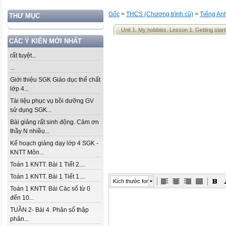
Gốc
>
THCS (Chương trình cũ)
>
Tiếng An
THƯ MỤC
Unit 1. My hobbies. Lesson 1. Getting star
CÁC Ý KIẾN MỚI NHẤT
rất tuyệt...
...
Giới thiệu SGK Giáo dục thể chất
lớp 4...
Tài liệu phục vụ bồi dưỡng GV
sử dụng SGK...
Bài giảng rất sinh động. Cảm ơn
thầy N nhiều...
Kế hoạch giảng dạy lớp 4 SGK -
KNTT Môn...
Toán 1 KNTT. Bài 1 Tiết 2....
Toán 1 KNTT. Bài 1 Tiết 1....
Kích thước font
Toán 1 KNTT. Bài Các số từ 0
đến 10...
TUẦN 2- Bài 4. Phân số thập
phân...