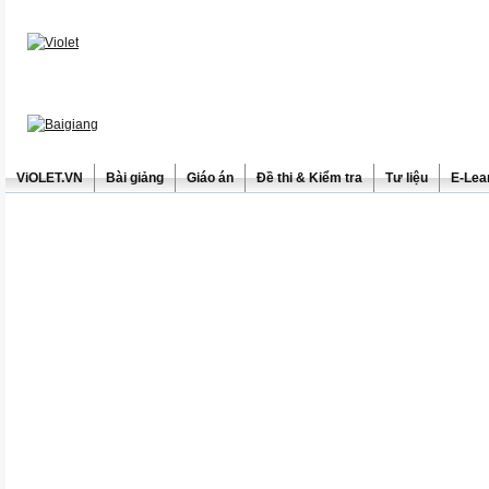
ViOLET.VN
Bài giảng
Giáo án
Đề thi & Kiểm tra
Tư liệu
E-Lea