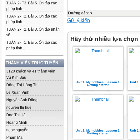
TUẦN 2- T3. Bài 5. Ôn tập các
phép tính...
Đường dẫn
:
p
TUẦN 2- T2. Bài 5. Ôn tập các
Gửi ý kiến
phép tính...
TUẦN 2- T2. Bài 3. Ôn tập phân
số...
Hãy thử nhiều lựa chọn
TUẦN 2- T1. Bài 5. Ôn tập các
phép tính...
THÀNH VIÊN TRỰC TUYẾN
3120 khách và 41 thành viên
Vũ Kím Sáu
Unit 1. My hobbies. Lesson 1.
Unit 1
Đặng Thị Hồng Thi
Getting started
Lê Xuân Vinh
Nguyễn Anh Dũng
nguyễn thị huệ
Đào Thị Hà
Hoàng Minh
ngọc nguyễn
Unit 1. My hobbies. Lesson 1.
Unit 1
Getting started
Phạm Mai