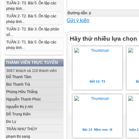
TUẦN 2- T3. Bài 5. Ôn tập các
phép tính...
Đường dẫn
:
p
TUẦN 2- T2. Bài 5. Ôn tập các
Gửi ý kiến
phép tính...
TUẦN 2- T2. Bài 3. Ôn tập phân
số...
Hãy thử nhiều lựa chọn
TUẦN 2- T1. Bài 5. Ôn tập các
phép tính...
THÀNH VIÊN TRỰC TUYẾN
3067 khách và 110 thành viên
Đỗ Thanh Tâm
BÀI 12- T3
B
Bùi Thanh Trà
Phùng Hữu Thắng
Nguyễn Thanh Phúc
nguyễn thị ý nhi
Đỗ Trung Kiên
Đo Ly
TRẦN NHƯ THỦY
Bài 13. Mầm non. t3
tuần 1
phạm thị sang