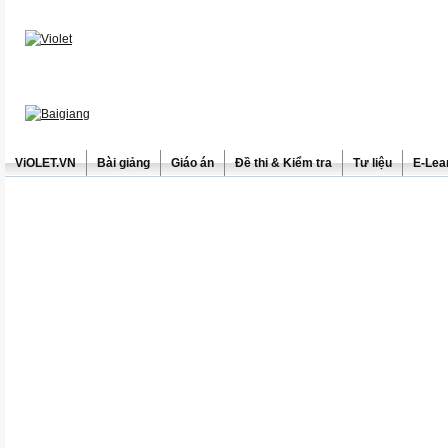
ViOLET.VN
Bài giảng
Giáo án
Đề thi & Kiểm tra
Tư liệu
E-Lea