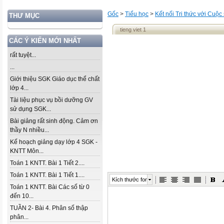
Gốc
>
Tiểu học
>
Kết nối Tri thức với Cuộc
THƯ MỤC
tieng viet 1
CÁC Ý KIẾN MỚI NHẤT
rất tuyệt...
...
Giới thiệu SGK Giáo dục thể chất
lớp 4...
Tài liệu phục vụ bồi dưỡng GV
sử dụng SGK...
Bài giảng rất sinh động. Cảm ơn
thầy N nhiều...
Kế hoạch giảng dạy lớp 4 SGK -
KNTT Môn...
Toán 1 KNTT. Bài 1 Tiết 2....
Toán 1 KNTT. Bài 1 Tiết 1....
Kích thước font
Toán 1 KNTT. Bài Các số từ 0
đến 10...
TUẦN 2- Bài 4. Phân số thập
phân...