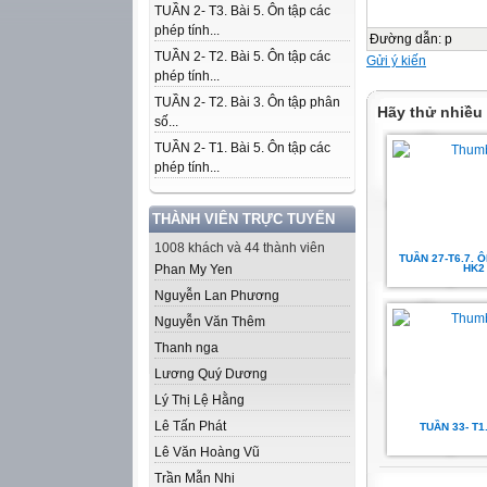
TUẦN 2- T3. Bài 5. Ôn tập các
phép tính...
Đường dẫn
:
p
TUẦN 2- T2. Bài 5. Ôn tập các
Gửi ý kiến
phép tính...
TUẦN 2- T2. Bài 3. Ôn tập phân
Hãy thử nhiều
số...
TUẦN 2- T1. Bài 5. Ôn tập các
phép tính...
THÀNH VIÊN TRỰC TUYẾN
1008 khách và 44 thành viên
TUẦN 27-T6.7. 
Phan My Yen
HK2
Nguyễn Lan Phương
Nguyễn Văn Thêm
Thanh nga
Lương Quý Dương
Lý Thị Lệ Hằng
Lê Tấn Phát
TUẦN 33- T1
Lê Văn Hoàng Vũ
Trần Mẫn Nhi