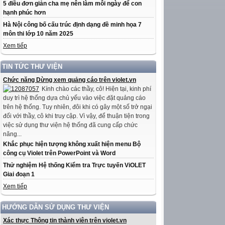
5 điều đơn giản cha mẹ nên làm mỗi ngày để con
hạnh phúc hơn
Hà Nội công bố cấu trúc định dạng đề minh họa 7
môn thi lớp 10 năm 2025
Xem tiếp
TIN TỨC THƯ VIỆN
Chức năng Dừng xem quảng cáo trên violet.vn
Kính chào các thầy, cô! Hiện tại, kinh phí
duy trì hệ thống dựa chủ yếu vào việc đặt quảng cáo
trên hệ thống. Tuy nhiên, đôi khi có gây một số trở ngại
đối với thầy, cô khi truy cập. Vì vậy, để thuận tiện trong
việc sử dụng thư viện hệ thống đã cung cấp chức
năng...
Khắc phục hiện tượng không xuất hiện menu Bộ
công cụ Violet trên PowerPoint và Word
Thử nghiệm Hệ thống Kiểm tra Trực tuyến ViOLET
Giai đoạn 1
Xem tiếp
HƯỚNG DẪN SỬ DỤNG THƯ VIỆN
Xác thực Thông tin thành viên trên violet.vn