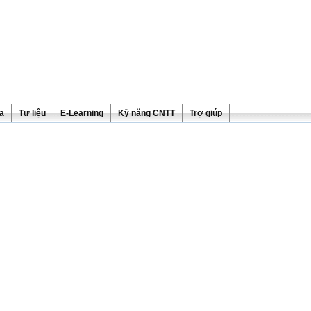
ra
Tư liệu
E-Learning
Kỹ năng CNTT
Trợ giúp