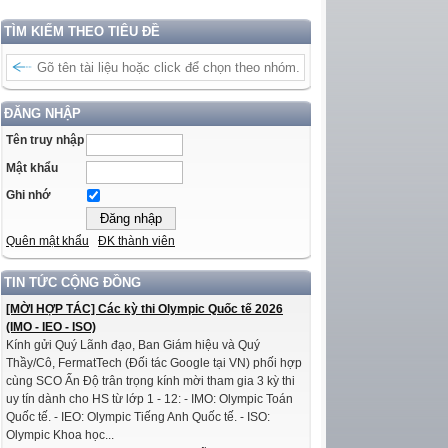
TÌM KIẾM THEO TIÊU ĐỀ
ĐĂNG NHẬP
Tên truy nhập
Mật khẩu
Ghi nhớ
Quên mật khẩu
ĐK thành viên
TIN TỨC CỘNG ĐỒNG
[MỜI HỢP TÁC] Các kỳ thi Olympic Quốc tế 2026
(IMO - IEO - ISO)
Kính gửi Quý Lãnh đạo, Ban Giám hiệu và Quý
Thầy/Cô, FermatTech (Đối tác Google tại VN) phối hợp
cùng SCO Ấn Độ trân trọng kính mời tham gia 3 kỳ thi
uy tín dành cho HS từ lớp 1 - 12: - IMO: Olympic Toán
Quốc tế. - IEO: Olympic Tiếng Anh Quốc tế. - ISO:
Olympic Khoa học...