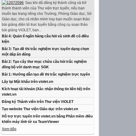
Sau khi đã đăng ký thành công và trở
thành thành viên của Thư viện trực tuyến, nếu bạn
muốn tạo trang riêng cho Trường, Phòng Giáo dục, Sở
Giáo dục, cho cá nhân mình hay bạn muốn soạn thảo
bài giảng điện tử trực tuyến bằng công cụ soạn thảo
bài giảng ViOLET, bạn...
Bài 4: Quản lí ngân hàng câu hỏi và sinh đề có điều
kiện
Bài 3: Tạo đề thi trắc nghiệm trực tuyến dạng chọn
một đáp án đúng
Bài 2: Tạo cây thư mục chứa câu hỏi trắc nghiệm
đồng bộ với danh mục SGK
Bài 1: Hướng dẫn tạo đề thi trắc nghiệm trực tuyến
Lấy lại Mật khẩu trên violet.vn
Kích hoạt tài khoản (Xác nhận thông tin liên hệ) trên
violet.vn
Đăng ký Thành viên trên Thư viện ViOLET
Tạo website Thư viện Giáo dục trên violet.vn
Hỗ trợ trực tuyến trên violet.vn bằng Phần mềm điều
khiển máy tính từ xa TeamViewer
Xem tiếp