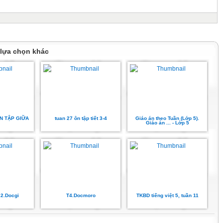
 lựa chọn khác
ÔN TẬP GIỮA
tuan 27 ôn tập tiết 3-4
Giáo án theo Tuần (Lớp 5).
Giáo án ... - Lớp 5
.2.Docgi
T4.Docmoro
TKBD tiếng việt 5, tuần 11