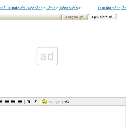
t nối Tri thức với Cuộc sống
>
Lớp 5
>
Tiếng Việt 5
>
Đưa bài giảng lên
Cùng tác giả
Lịch sử tải về
ad