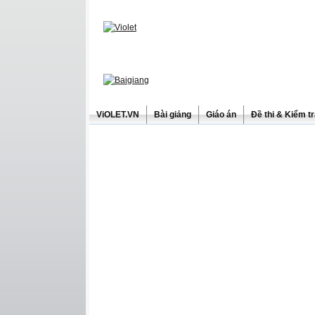
ViOLET.VN
Bài giảng
Giáo án
Đề thi & Kiểm t