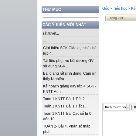
Gốc
>
Tiểu học
>
Kế
THƯ MỤC
tieng viet 1
CÁC Ý KIẾN MỚI NHẤT
rất tuyệt...
...
Giới thiệu SGK Giáo dục thể chất
lớp 4...
Tài liệu phục vụ bồi dưỡng GV
sử dụng SGK...
Bài giảng rất sinh động. Cảm ơn
thầy N nhiều...
Kế hoạch giảng dạy lớp 4 SGK -
KNTT Môn...
Toán 1 KNTT. Bài 1 Tiết 2....
Toán 1 KNTT. Bài 1 Tiết 1....
Kích thước font
Toán 1 KNTT. Bài Các số từ 0
đến 10...
TUẦN 2- Bài 4. Phân số thập
phân...