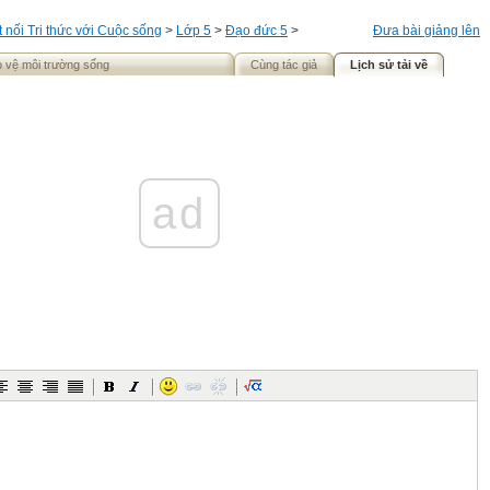
t nối Tri thức với Cuộc sống
>
Lớp 5
>
Đạo đức 5
>
Đưa bài giảng lên
o vệ môi trường sống
Cùng tác giả
Lịch sử tải về
ad