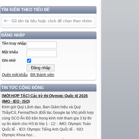
TÌM KIẾM THEO TIÊU ĐỀ
ĐĂNG NHẬP
Tên truy nhập
Mật khẩu
Ghi nhớ
Quên mật khẩu
ĐK thành viên
TIN TỨC CỘNG ĐỒNG
[MỜI HỢP TÁC] Các kỳ thi Olympic Quốc tế 2026
(IMO - IEO - ISO)
Kính gửi Quý Lãnh đạo, Ban Giám hiệu và Quý
Thầy/Cô, FermatTech (Đối tác Google tại VN) phối hợp
cùng SCO Ấn Độ trân trọng kính mời tham gia 3 kỳ thi
uy tín dành cho HS từ lớp 1 - 12: - IMO: Olympic Toán
Quốc tế. - IEO: Olympic Tiếng Anh Quốc tế. - ISO:
Olympic Khoa học...