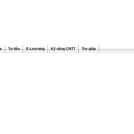
ra
Tư liệu
E-Learning
Kỹ năng CNTT
Trợ giúp