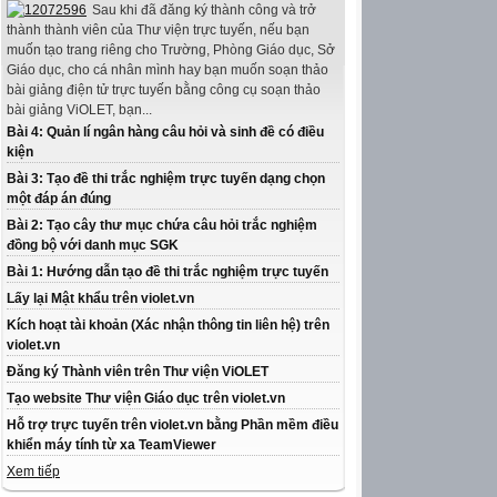
Sau khi đã đăng ký thành công và trở
thành thành viên của Thư viện trực tuyến, nếu bạn
muốn tạo trang riêng cho Trường, Phòng Giáo dục, Sở
Giáo dục, cho cá nhân mình hay bạn muốn soạn thảo
bài giảng điện tử trực tuyến bằng công cụ soạn thảo
bài giảng ViOLET, bạn...
Bài 4: Quản lí ngân hàng câu hỏi và sinh đề có điều
kiện
Bài 3: Tạo đề thi trắc nghiệm trực tuyến dạng chọn
một đáp án đúng
Bài 2: Tạo cây thư mục chứa câu hỏi trắc nghiệm
đồng bộ với danh mục SGK
Bài 1: Hướng dẫn tạo đề thi trắc nghiệm trực tuyến
Lấy lại Mật khẩu trên violet.vn
Kích hoạt tài khoản (Xác nhận thông tin liên hệ) trên
violet.vn
Đăng ký Thành viên trên Thư viện ViOLET
Tạo website Thư viện Giáo dục trên violet.vn
Hỗ trợ trực tuyến trên violet.vn bằng Phần mềm điều
khiển máy tính từ xa TeamViewer
Xem tiếp