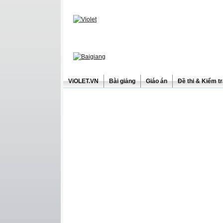
ViOLET.VN
Bài giảng
Giáo án
Đề thi & Kiểm t