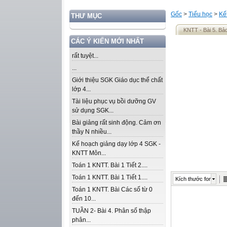
Gốc
>
Tiểu học
>
Kế
THƯ MỤC
KNTT - Bài 5. Bả
CÁC Ý KIẾN MỚI NHẤT
rất tuyệt...
...
Giới thiệu SGK Giáo dục thể chất
lớp 4...
Tài liệu phục vụ bồi dưỡng GV
sử dụng SGK...
Bài giảng rất sinh động. Cảm ơn
thầy N nhiều...
Kế hoạch giảng dạy lớp 4 SGK -
KNTT Môn...
Toán 1 KNTT. Bài 1 Tiết 2....
Toán 1 KNTT. Bài 1 Tiết 1....
Kích thước font
Toán 1 KNTT. Bài Các số từ 0
đến 10...
TUẦN 2- Bài 4. Phân số thập
phân...