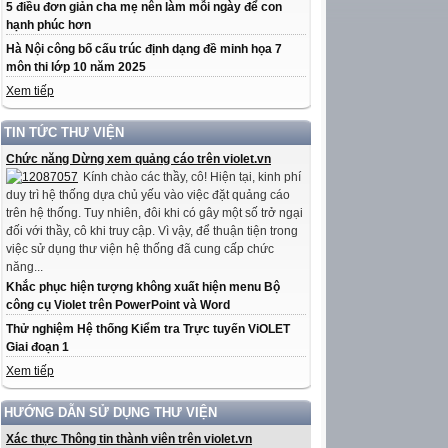
5 điều đơn giản cha mẹ nên làm mỗi ngày để con
hạnh phúc hơn
Hà Nội công bố cấu trúc định dạng đề minh họa 7
môn thi lớp 10 năm 2025
Xem tiếp
TIN TỨC THƯ VIỆN
Chức năng Dừng xem quảng cáo trên violet.vn
Kính chào các thầy, cô! Hiện tại, kinh phí
duy trì hệ thống dựa chủ yếu vào việc đặt quảng cáo
trên hệ thống. Tuy nhiên, đôi khi có gây một số trở ngại
đối với thầy, cô khi truy cập. Vì vậy, để thuận tiện trong
việc sử dụng thư viện hệ thống đã cung cấp chức
năng...
Khắc phục hiện tượng không xuất hiện menu Bộ
công cụ Violet trên PowerPoint và Word
Thử nghiệm Hệ thống Kiểm tra Trực tuyến ViOLET
Giai đoạn 1
Xem tiếp
HƯỚNG DẪN SỬ DỤNG THƯ VIỆN
Xác thực Thông tin thành viên trên violet.vn