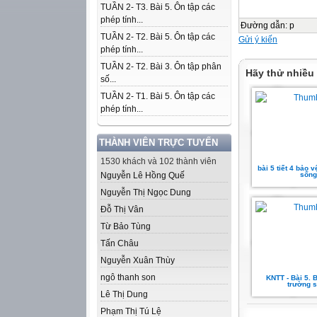
TUẦN 2- T3. Bài 5. Ôn tập các
phép tính...
Đường dẫn
:
p
TUẦN 2- T2. Bài 5. Ôn tập các
Gửi ý kiến
phép tính...
TUẦN 2- T2. Bài 3. Ôn tập phân
Hãy thử nhiều
số...
TUẦN 2- T1. Bài 5. Ôn tập các
phép tính...
THÀNH VIÊN TRỰC TUYẾN
1530 khách và 102 thành viên
bài 5 tiết 4 bảo 
Nguyễn Lê Hồng Quế
sống
Nguyễn Thị Ngọc Dung
Đỗ Thị Vân
Từ Bảo Tùng
Tấn Châu
Nguyễn Xuân Thùy
ngô thanh son
KNTT - Bài 5. 
trường 
Lê Thị Dung
Phạm Thị Tú Lệ