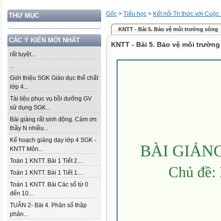
Gốc
>
Tiểu học
>
Kết nối Tri thức với Cuộc
THƯ MỤC
KNTT - Bài 5. Bảo vệ môi trường sống
CÁC Ý KIẾN MỚI NHẤT
KNTT - Bài 5. Bảo vệ môi trườn
rất tuyệt...
...
Giới thiệu SGK Giáo dục thể chất
lớp 4...
Tài liệu phục vụ bồi dưỡng GV
sử dụng SGK...
Bài giảng rất sinh động. Cảm ơn
thầy N nhiều...
Kế hoạch giảng dạy lớp 4 SGK -
KNTT Môn...
Toán 1 KNTT. Bài 1 Tiết 2....
Toán 1 KNTT. Bài 1 Tiết 1....
Toán 1 KNTT. Bài Các số từ 0
đến 10...
TUẦN 2- Bài 4. Phân số thập
phân...