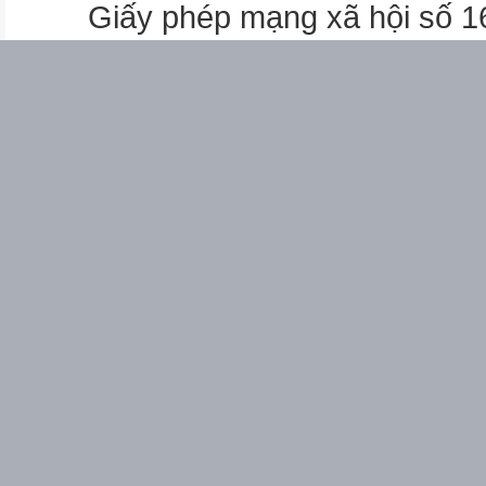
Giấy phép mạng xã hội số 
V. HOẠT ĐỘNG 3 - TRÒ CHƠ
1. Ăn cá phải bỏ_________
1. Thu thập_________ của cha
N
1. Trời mưa chạy vào_______
1. Món ăn Việt Nam nổi tiếng t
P
X
U