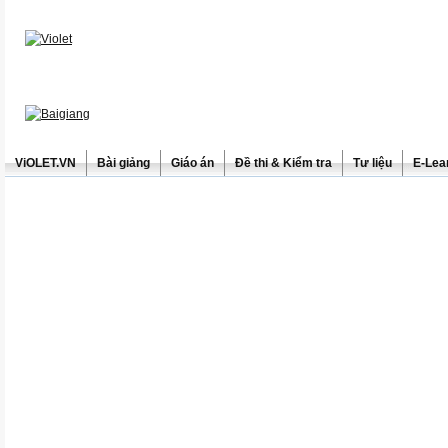
ViOLET.VN
Bài giảng
Giáo án
Đề thi & Kiểm tra
Tư liệu
E-Lea