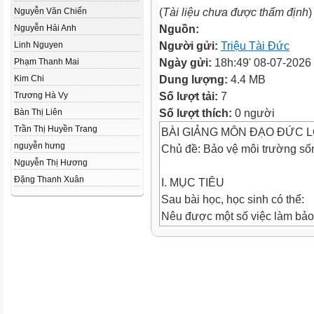
(
Tài liệu chưa được thẩm định
)
Nguyễn Văn Chiến
Nguồn:
Nguyễn Hải Anh
Người gửi:
Triệu Tài Đức
Linh Nguyen
Ngày gửi:
18h:49' 08-07-2026
Phạm Thanh Mai
Dung lượng:
4.4 MB
Kim Chi
Số lượt tải:
7
Trương Hà Vy
Số lượt thích:
0 người
Bàn Thị Liên
Trần Thị Huyền Trang
BÀI GIẢNG MÔN ĐẠO ĐỨC L
nguyễn hưng
Chủ đề: Bảo vệ môi trường số
Nguyễn Thị Hương
Đặng Thanh Xuân
I. MỤC TIÊU
Sau bài học, học sinh có thể:
Nêu được một số việc làm bảo
Phân biệt hành vi đúng và chư
Có ý thức giữ gìn môi trường 
II. KHỞI ĐỘNG
Em thích môi trường nào hơn?