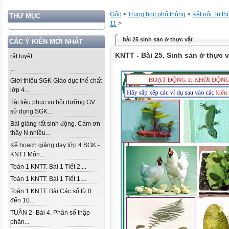
Gốc
>
Trung học phổ thông
>
Kết nối Tri t
THƯ MỤC
11
>
bài 25 sinh sản ở thực vật
CÁC Ý KIẾN MỚI NHẤT
KNTT - Bài 25. Sinh sản ở thực v
rất tuyệt...
...
Giới thiệu SGK Giáo dục thể chất
lớp 4...
Tài liệu phục vụ bồi dưỡng GV
sử dụng SGK...
Bài giảng rất sinh động. Cảm ơn
thầy N nhiều...
Kế hoạch giảng dạy lớp 4 SGK -
KNTT Môn...
Toán 1 KNTT. Bài 1 Tiết 2....
Toán 1 KNTT. Bài 1 Tiết 1....
Toán 1 KNTT. Bài Các số từ 0
đến 10...
TUẦN 2- Bài 4. Phân số thập
phân...