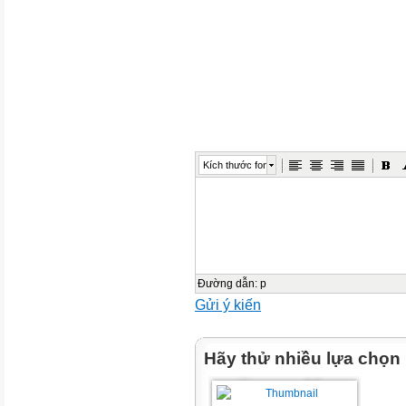
Nguồn gốc
cây con
Sinh sản sinh dưỡng
Kích thước font
1. Các hình thức sinh sản vô tí
2.Các hình thức sinh sản vô tí
Hình thức
Đường dẫn
:
p
Sinh sản bào tử
Gửi ý kiến
Đại diện
Hãy thử nhiều lựa chọn