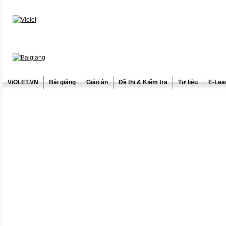
ViOLET.VN
Bài giảng
Giáo án
Đề thi & Kiểm tra
Tư liệu
E-Lea