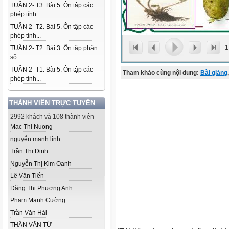
TUẦN 2- T3. Bài 5. Ôn tập các
phép tính...
TUẦN 2- T2. Bài 5. Ôn tập các
phép tính...
1
TUẦN 2- T2. Bài 3. Ôn tập phân
số...
TUẦN 2- T1. Bài 5. Ôn tập các
Tham khảo cùng nội dung:
Bài giảng
,
phép tính...
THÀNH VIÊN TRỰC TUYẾN
2992 khách và 108 thành viên
Mac Thi Nuong
nguyễn mạnh linh
Trần Thị Định
Nguyễn Thị Kim Oanh
Lê Văn Tiến
Đặng Thị Phương Anh
Phạm Mạnh Cường
Trần Văn Hái
THÂN VĂN TỨ