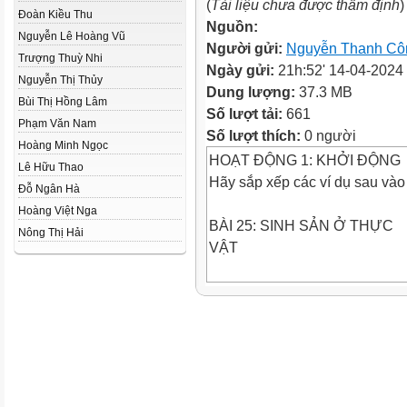
(
Tài liệu chưa được thẩm định
)
Đoàn Kiều Thu
Nguồn:
Nguyễn Lê Hoàng Vũ
Người gửi:
Nguyễn Thanh Cô
Trượng Thuỳ Nhi
Ngày gửi:
21h:52' 14-04-2024
Nguyễn Thị Thủy
Dung lượng:
37.3 MB
Bùi Thị Hồng Lâm
Số lượt tải:
661
Phạm Văn Nam
Số lượt thích:
0 người
Hoàng Minh Ngọc
HOẠT ĐỘNG 1: KHỞI ĐỘNG
Lê Hữu Thao
Hãy sắp xếp các ví dụ sau vào
Đỗ Ngân Hà
Hoàng Việt Nga
BÀI 25: SINH SẢN Ở THỰC
Nông Thị Hải
VẬT
1.Các hình thức sinh sản vô tí
Hình thức
Sinh sản bào tử
Đại diện