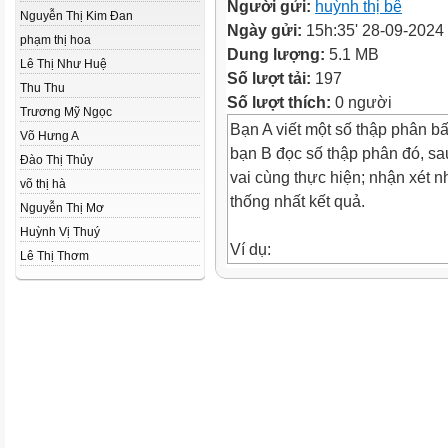
Người gửi:
huỳnh thị bê
Nguyễn Thị Kim Đan
Ngày gửi:
15h:35' 28-09-2024
phạm thị hoa
Dung lượng:
5.1 MB
Lê Thị Như Huệ
Số lượt tải:
197
Thu Thu
Số lượt thích:
0 người
Trương Mỹ Ngọc
Bạn A viết một số thập phân bất
Võ Hưng A
bạn B đọc số thập phân đó, sa
Đào Thị Thủy
vai cùng thực hiện; nhận xét n
võ thị hà
thống nhất kết quả.
Nguyễn Thị Mơ
Huỳnh Vị Thuý
Ví dụ:
Lê Thị Thơm
0,02
Không phảy
không hai
viyếđt ượ
phân
số bi