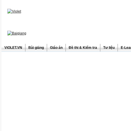
ViOLET.VN
Bài giảng
Giáo án
Đề thi & Kiểm tra
Tư liệu
E-Lea