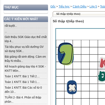
Gốc
>
Tiểu học
>
Cánh Diều
>
Lớp 5
>
Toá
THƯ MỤC
Số thập t(tiếp theo)
CÁC Ý KIẾN MỚI NHẤT
Số thập t(tiếp theo)
rất tuyệt...
...
Giới thiệu SGK Giáo dục thể chất
lớp 4...
Tài liệu phục vụ bồi dưỡng GV
sử dụng SGK...
Bài giảng rất sinh động. Cảm ơn
thầy N nhiều...
Kế hoạch giảng dạy lớp 4 SGK -
KNTT Môn...
Toán 1 KNTT. Bài 1 Tiết 2....
Toán 1 KNTT. Bài 1 Tiết 1....
Toán 1 KNTT. Bài Các số từ 0
đến 10...
TUẦN 2- Bài 4. Phân số thập
phân...