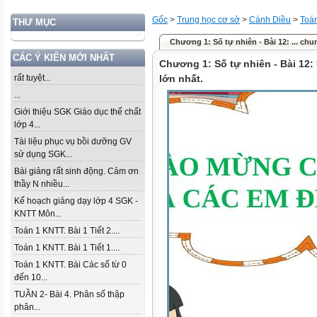
Gốc
>
Trung học cơ sở
>
Cánh Diều
>
Toá
THƯ MỤC
Chương 1: Số tự nhiên - Bài 12: ... chu
CÁC Ý KIẾN MỚI NHẤT
Chương 1: Số tự nhiên - Bài 12
rất tuyệt...
lớn nhất.
...
Giới thiệu SGK Giáo dục thể chất
lớp 4...
Tài liệu phục vụ bồi dưỡng GV
sử dụng SGK...
Bài giảng rất sinh động. Cảm ơn
thầy N nhiều...
Kế hoạch giảng dạy lớp 4 SGK -
KNTT Môn...
Toán 1 KNTT. Bài 1 Tiết 2....
Toán 1 KNTT. Bài 1 Tiết 1....
Toán 1 KNTT. Bài Các số từ 0
đến 10...
TUẦN 2- Bài 4. Phân số thập
phân...