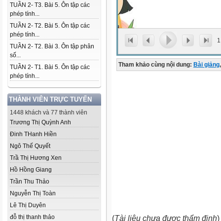
TUẦN 2- T3. Bài 5. Ôn tập các
phép tính...
TUẦN 2- T2. Bài 5. Ôn tập các
phép tính...
1
TUẦN 2- T2. Bài 3. Ôn tập phân
số...
Tham khảo cùng nội dung:
Bài giảng
,
TUẦN 2- T1. Bài 5. Ôn tập các
phép tính...
THÀNH VIÊN TRỰC TUYẾN
1448 khách và 77 thành viên
Trương Thị Quỳnh Anh
Đinh THanh Hiền
Ngô Thế Quyết
Trầ Thị Hương Xen
Hồ Hồng Giang
Trần Thu Thảo
Nguyễn Thị Toàn
Lê Thị Duyên
đỗ thị thanh thảo
(
Tài liệu chưa được thẩm định
)