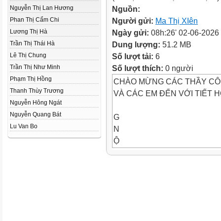
Nguyễn Thị Lan Hương
Nguồn:
Phan Thị Cẩm Chi
Người gửi:
Ma Thị XIên
Lương Thị Hà
Ngày gửi:
08h:26' 02-06-2026
Trần Thị Thái Hà
Dung lượng:
51.2 MB
Lê Thị Chung
Số lượt tải:
6
Trần Thị Như Minh
Số lượt thích:
0 người
Phạm Thị Hồng
CHÀO MỪNG CÁC THẦY CÔ
Thanh Thùy Trương
VÀ CÁC EM ĐẾN VỚI TIẾT 
Nguyễn Hông Ngát
Nguyễn Quang Bát
G
Lu Van Bo
N
Ộ
Đ
I
Ở
KH
Tiết 20