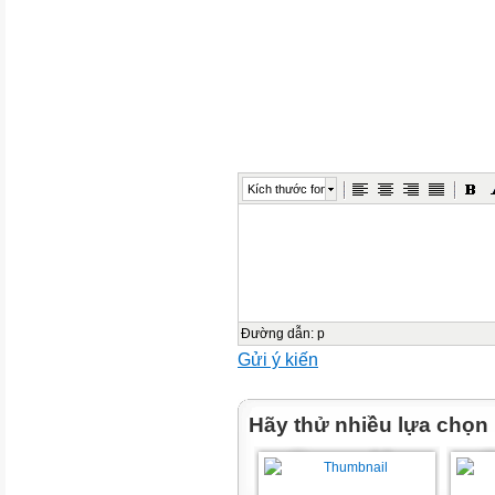
BÀI 11: ƯỚC CHUNG.
ƯỚC CHUNG LỚN NHẤT
(tiết 1)
H
N
À
H
Kích thước font
T
H
HÌN
C
Ứ
Đường dẫn
:
p
H
Gửi ý kiến
T
N
Hãy thử nhiều lựa chọn
Ế
KI