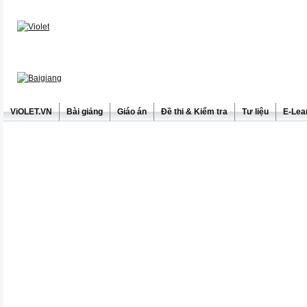
ViOLET.VN
Bài giảng
Giáo án
Đề thi & Kiểm tra
Tư liệu
E-Lea