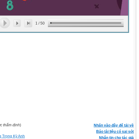
1
/
50
ợc thẩm định
)
Nhấn vào đây để tải về
Báo tài liệu có sai sót
 Trọng Kỳ Anh
Nhắn tin cho tác giả