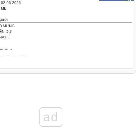
' 02-06-2026
1 MB
gười
ÀO MỪNG
ĐẾN DỰ
AY!!!
………….
T ………………….
………
ad
4 nhóm.
ợt chọn 1 mảnh
 mảnh ghép tương
 ôn tập bài cũ.