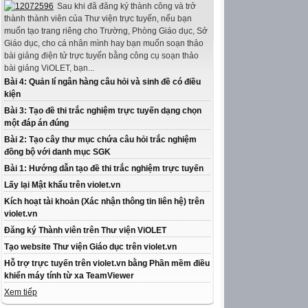
Sau khi đã đăng ký thành công và trở
thành thành viên của Thư viện trực tuyến, nếu bạn
muốn tạo trang riêng cho Trường, Phòng Giáo dục, Sở
Giáo dục, cho cá nhân mình hay bạn muốn soạn thảo
bài giảng điện tử trực tuyến bằng công cụ soạn thảo
bài giảng ViOLET, bạn...
Bài 4: Quản lí ngân hàng câu hỏi và sinh đề có điều
kiện
Bài 3: Tạo đề thi trắc nghiệm trực tuyến dạng chọn
một đáp án đúng
Bài 2: Tạo cây thư mục chứa câu hỏi trắc nghiệm
đồng bộ với danh mục SGK
Bài 1: Hướng dẫn tạo đề thi trắc nghiệm trực tuyến
Lấy lại Mật khẩu trên violet.vn
Kích hoạt tài khoản (Xác nhận thông tin liên hệ) trên
violet.vn
Đăng ký Thành viên trên Thư viện ViOLET
Tạo website Thư viện Giáo dục trên violet.vn
Hỗ trợ trực tuyến trên violet.vn bằng Phần mềm điều
khiển máy tính từ xa TeamViewer
Xem tiếp