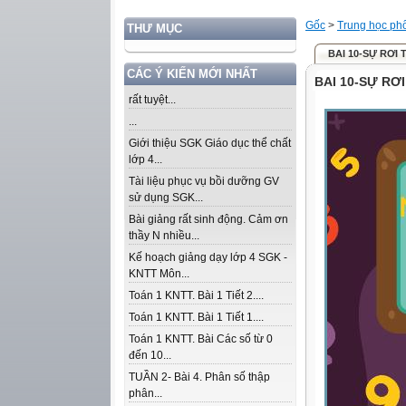
Gốc
>
Trung học ph
THƯ MỤC
BAI 10-SỰ RƠI
CÁC Ý KIẾN MỚI NHẤT
BAI 10-SỰ RƠ
rất tuyệt...
...
Giới thiệu SGK Giáo dục thể chất
lớp 4...
Tài liệu phục vụ bồi dưỡng GV
sử dụng SGK...
Bài giảng rất sinh động. Cảm ơn
thầy N nhiều...
Kế hoạch giảng dạy lớp 4 SGK -
KNTT Môn...
Toán 1 KNTT. Bài 1 Tiết 2....
Toán 1 KNTT. Bài 1 Tiết 1....
Toán 1 KNTT. Bài Các số từ 0
đến 10...
TUẦN 2- Bài 4. Phân số thập
phân...