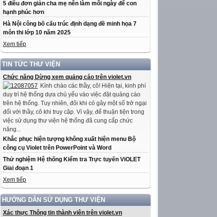
5 điều đơn giản cha mẹ nên làm mỗi ngày để con
hạnh phúc hơn
Hà Nội công bố cấu trúc định dạng đề minh họa 7
môn thi lớp 10 năm 2025
Xem tiếp
TIN TỨC THƯ VIỆN
Chức năng Dừng xem quảng cáo trên violet.vn
Kính chào các thầy, cô! Hiện tại, kinh phí
duy trì hệ thống dựa chủ yếu vào việc đặt quảng cáo
trên hệ thống. Tuy nhiên, đôi khi có gây một số trở ngại
đối với thầy, cô khi truy cập. Vì vậy, để thuận tiện trong
việc sử dụng thư viện hệ thống đã cung cấp chức
năng...
Khắc phục hiện tượng không xuất hiện menu Bộ
công cụ Violet trên PowerPoint và Word
Thử nghiệm Hệ thống Kiểm tra Trực tuyến ViOLET
Giai đoạn 1
Xem tiếp
HƯỚNG DẪN SỬ DỤNG THƯ VIỆN
Xác thực Thông tin thành viên trên violet.vn