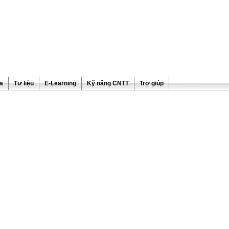
ra
Tư liệu
E-Learning
Kỹ năng CNTT
Trợ giúp