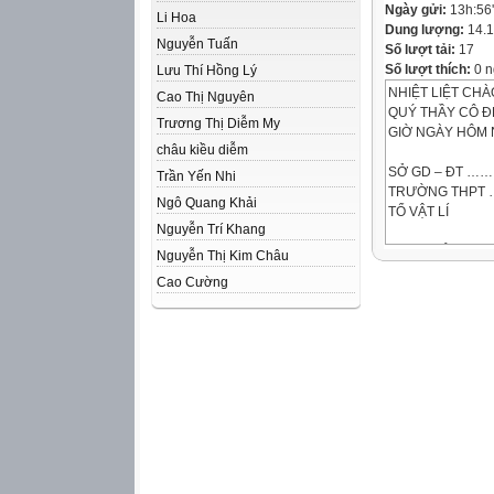
Ngày gửi:
13h:56
Li Hoa
Dung lượng:
14.
Nguyễn Tuấn
Số lượt tải:
17
Số lượt thích:
0 n
Lưu Thí Hồng Lý
NHIỆT LIỆT CH
Cao Thị Nguyên
QUÝ THẦY CÔ 
Trương Thị Diễm My
GIỜ NGÀY HÔM N
châu kiều diễm
SỞ GD – ĐT …
Trần Yến Nhi
TRƯỜNG THP
Ngô Quang Khải
TỔ VẬT LÍ
Nguyễn Trí Khang
THAO GIẢNG
Nguyễn Thị Kim Châu
GV:………………
Cao Cường
Trò chơi:
BỨC TRANH
BÍ MẬT
CÁCH CHƠI:
•Lớp chia thành 
•Mỗi nhóm lần lư
ghép bất kì, mỗi
ứng với 1 câu hỏi