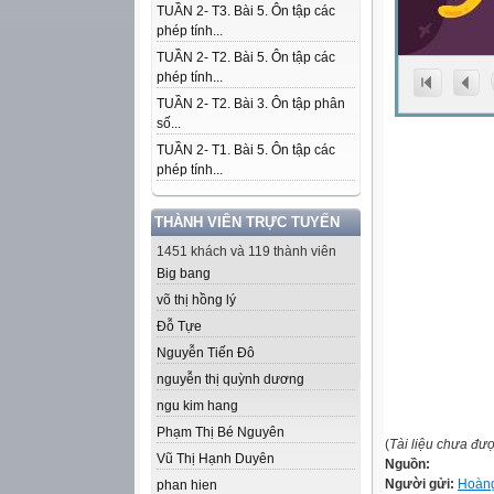
TUẦN 2- T3. Bài 5. Ôn tập các
phép tính...
TUẦN 2- T2. Bài 5. Ôn tập các
phép tính...
TUẦN 2- T2. Bài 3. Ôn tập phân
số...
TUẦN 2- T1. Bài 5. Ôn tập các
phép tính...
THÀNH VIÊN TRỰC TUYẾN
1451 khách và 119 thành viên
Big bang
võ thị hồng lý
Đỗ Tựe
Nguyễn Tiến Đô
nguyễn thị quỳnh dương
ngu kim hang
Phạm Thị Bé Nguyên
(
Tài liệu chưa đư
Vũ Thị Hạnh Duyên
Nguồn:
Người gửi:
Hoàng
phan hien