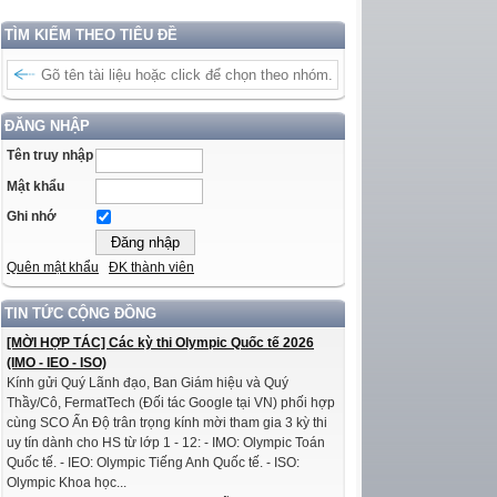
TÌM KIẾM THEO TIÊU ĐỀ
ĐĂNG NHẬP
Tên truy nhập
Mật khẩu
Ghi nhớ
Quên mật khẩu
ĐK thành viên
TIN TỨC CỘNG ĐỒNG
[MỜI HỢP TÁC] Các kỳ thi Olympic Quốc tế 2026
(IMO - IEO - ISO)
Kính gửi Quý Lãnh đạo, Ban Giám hiệu và Quý
Thầy/Cô, FermatTech (Đối tác Google tại VN) phối hợp
cùng SCO Ấn Độ trân trọng kính mời tham gia 3 kỳ thi
uy tín dành cho HS từ lớp 1 - 12: - IMO: Olympic Toán
Quốc tế. - IEO: Olympic Tiếng Anh Quốc tế. - ISO:
Olympic Khoa học...