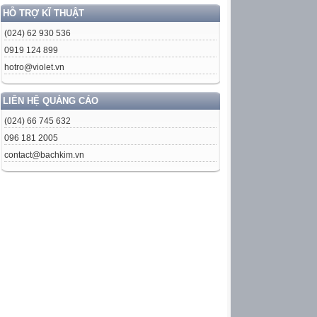
HỖ TRỢ KĨ THUẬT
(024) 62 930 536
0919 124 899
hotro@violet.vn
LIÊN HỆ QUẢNG CÁO
(024) 66 745 632
096 181 2005
contact@bachkim.vn