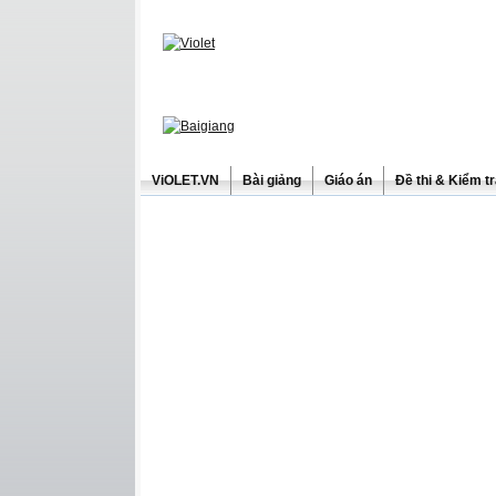
ViOLET.VN
Bài giảng
Giáo án
Đề thi & Kiểm t