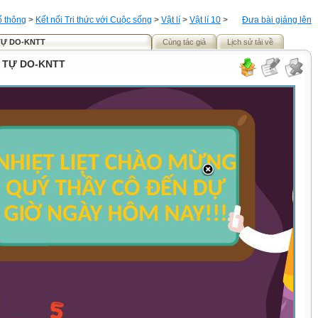
ổ thông
>
Kết nối Tri thức với Cuộc sống
>
Vật lí
>
Vật lí 10
>
Đưa bài giảng lên
 TỰ DO-KNTT
Cùng tác giả
Lịch sử tải về
I TỰ DO-KNTT