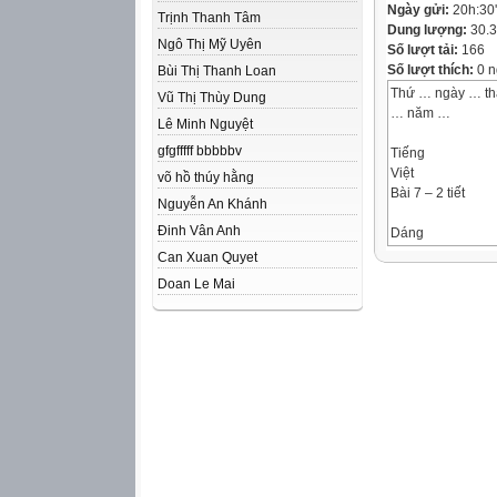
Ngày gửi:
20h:30
Trịnh Thanh Tâm
Dung lượng:
30.
Ngô Thị Mỹ Uyên
Số lượt tải:
166
Số lượt thích:
0 n
Bùi Thị Thanh Loan
Thứ … ngày … t
Vũ Thị Thùy Dung
… năm …
Lê Minh Nguyệt
gfgfffff bbbbbv
Tiếng
Việt
võ hồ thúy hằng
Bài 7 – 2 tiết
Nguyễn An Khánh
Đinh Vân Anh
Dáng
hình
Can Xuan Quyet
ngọn
Doan Le Mai
gió
Dáng
hình
ngọn
gió
- Trao đổi được v
– Nêu được phỏng
tranh minh hoạ.
– Đọc trôi chảy b
cảm xúc của bài t