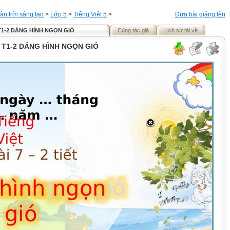
ân trời sáng tạo
>
Lớp 5
>
Tiếng Việt 5
>
Đưa bài giảng lên
 T1-2 DÁNG HÌNH NGỌN GIÓ
Cùng tác giả
Lịch sử tải về
7 T1-2 DÁNG HÌNH NGỌN GIÓ