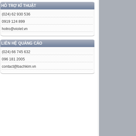
HỖ TRỢ KĨ THUẬT
(024) 62 930 536
0919 124 899
hotro@violet.vn
LIÊN HỆ QUẢNG CÁO
(024) 66 745 632
096 181 2005
contact@bachkim.vn