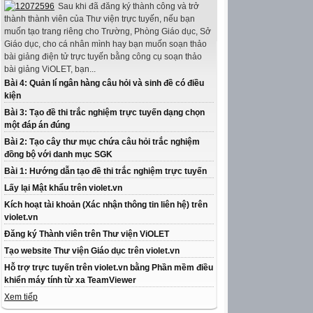
Sau khi đã đăng ký thành công và trở
thành thành viên của Thư viện trực tuyến, nếu bạn
muốn tạo trang riêng cho Trường, Phòng Giáo dục, Sở
Giáo dục, cho cá nhân mình hay bạn muốn soạn thảo
bài giảng điện tử trực tuyến bằng công cụ soạn thảo
bài giảng ViOLET, bạn...
Bài 4: Quản lí ngân hàng câu hỏi và sinh đề có điều
kiện
Bài 3: Tạo đề thi trắc nghiệm trực tuyến dạng chọn
một đáp án đúng
Bài 2: Tạo cây thư mục chứa câu hỏi trắc nghiệm
đồng bộ với danh mục SGK
Bài 1: Hướng dẫn tạo đề thi trắc nghiệm trực tuyến
Lấy lại Mật khẩu trên violet.vn
Kích hoạt tài khoản (Xác nhận thông tin liên hệ) trên
violet.vn
Đăng ký Thành viên trên Thư viện ViOLET
Tạo website Thư viện Giáo dục trên violet.vn
Hỗ trợ trực tuyến trên violet.vn bằng Phần mềm điều
khiển máy tính từ xa TeamViewer
Xem tiếp