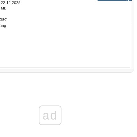
' 22-12-2025
3 MB
gười
háng
ad
ề điểm thú vị của hình ảnh gió trong đoạn thơ.
 đoán về nội dung bài đọc qua tên bài, hoạt động khởi động và
ài đọc, ngắt nghỉ đúng dấu câu, đúng logic ngữ nghĩa, đúng mạch
hơ; trả lời được các câu hỏi tìm hiểu bài. Hiểu được nội dung của