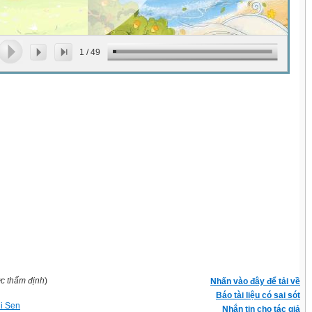
1
/
49
ợc thẩm định
)
Nhấn vào đây để tải về
Báo tài liệu có sai sót
hi Sen
Nhắn tin cho tác giả