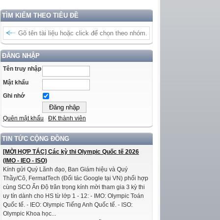
TÌM KIẾM THEO TIÊU ĐỀ
ĐĂNG NHẬP
Tên truy nhập
Mật khẩu
Ghi nhớ
Quên mật khẩu
ĐK thành viên
TIN TỨC CỘNG ĐỒNG
[MỜI HỢP TÁC] Các kỳ thi Olympic Quốc tế 2026
(IMO - IEO - ISO)
Kính gửi Quý Lãnh đạo, Ban Giám hiệu và Quý
Thầy/Cô, FermatTech (Đối tác Google tại VN) phối hợp
cùng SCO Ấn Độ trân trọng kính mời tham gia 3 kỳ thi
uy tín dành cho HS từ lớp 1 - 12: - IMO: Olympic Toán
Quốc tế. - IEO: Olympic Tiếng Anh Quốc tế. - ISO:
Olympic Khoa học...