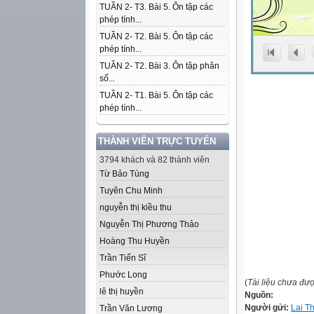
TUẦN 2- T3. Bài 5. Ôn tập các
phép tính...
TUẦN 2- T2. Bài 5. Ôn tập các
phép tính...
TUẦN 2- T2. Bài 3. Ôn tập phân
số...
TUẦN 2- T1. Bài 5. Ôn tập các
phép tính...
THÀNH VIÊN TRỰC TUYẾN
3794 khách và 82 thành viên
Từ Bảo Tùng
Tuyên Chu Minh
nguyễn thị kiều thu
Nguyễn Thị Phương Thảo
Hoàng Thu Huyền
Trần Tiến Sĩ
Phước Long
(
Tài liệu chưa đư
lê thị huyền
Nguồn:
Người gửi:
Lai T
Trần Văn Lương