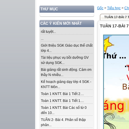
Gốc
>
Tiểu học
>
Ch
THƯ MỤC
TUẦN 17-BÀI 7
CÁC Ý KIẾN MỚI NHẤT
TUẦN 17-BÀI 
rất tuyệt...
...
Giới thiệu SGK Giáo dục thể chất
lớp 4...
Tài liệu phục vụ bồi dưỡng GV
sử dụng SGK...
Bài giảng rất sinh động. Cảm ơn
thầy N nhiều...
Kế hoạch giảng dạy lớp 4 SGK -
KNTT Môn...
Toán 1 KNTT. Bài 1 Tiết 2....
Toán 1 KNTT. Bài 1 Tiết 1....
Toán 1 KNTT. Bài Các số từ 0
đến 10...
TUẦN 2- Bài 4. Phân số thập
phân...