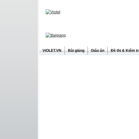
ViOLET.VN
Bài giảng
Giáo án
Đề thi & Kiểm t