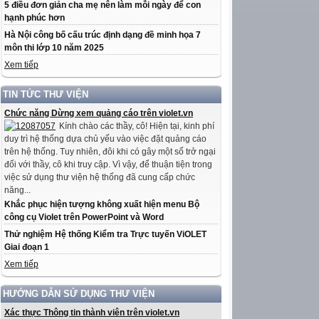
5 điều đơn giản cha mẹ nên làm mỗi ngày để con
hạnh phúc hơn
Hà Nội công bố cấu trúc định dạng đề minh họa 7
môn thi lớp 10 năm 2025
Xem tiếp
TIN TỨC THƯ VIỆN
Chức năng Dừng xem quảng cáo trên violet.vn
Kính chào các thầy, cô! Hiện tại, kinh phí
duy trì hệ thống dựa chủ yếu vào việc đặt quảng cáo
trên hệ thống. Tuy nhiên, đôi khi có gây một số trở ngại
đối với thầy, cô khi truy cập. Vì vậy, để thuận tiện trong
việc sử dụng thư viện hệ thống đã cung cấp chức
năng...
Khắc phục hiện tượng không xuất hiện menu Bộ
công cụ Violet trên PowerPoint và Word
Thử nghiệm Hệ thống Kiểm tra Trực tuyến ViOLET
Giai đoạn 1
Xem tiếp
HƯỚNG DẪN SỬ DỤNG THƯ VIỆN
Xác thực Thông tin thành viên trên violet.vn