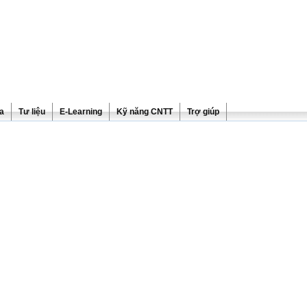
ra
Tư liệu
E-Learning
Kỹ năng CNTT
Trợ giúp