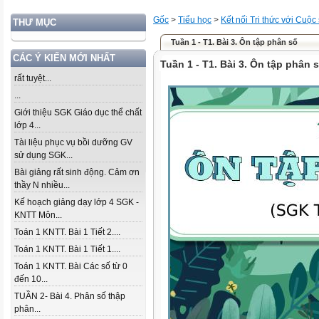
Gốc
>
Tiểu học
>
Kết nối Tri thức với Cuộc
THƯ MỤC
Tuần 1 - T1. Bài 3. Ôn tập phân số
CÁC Ý KIẾN MỚI NHẤT
Tuần 1 - T1. Bài 3. Ôn tập phân 
rất tuyệt...
...
Giới thiệu SGK Giáo dục thể chất
lớp 4...
Tài liệu phục vụ bồi dưỡng GV
sử dụng SGK...
Bài giảng rất sinh động. Cảm ơn
thầy N nhiều...
Kế hoạch giảng dạy lớp 4 SGK -
KNTT Môn...
Toán 1 KNTT. Bài 1 Tiết 2....
Toán 1 KNTT. Bài 1 Tiết 1....
Toán 1 KNTT. Bài Các số từ 0
đến 10...
TUẦN 2- Bài 4. Phân số thập
phân...