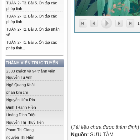
TUẦN 2- T3. Bài 5. Ôn tập các
phép tính...
TUẦN 2- T2. Bài 5. Ôn tập các
phép tính...
1
TUẦN 2- T2. Bài 3. Ôn tập phân
số...
TUẦN 2- T1. Bài 5. Ôn tập các
phép tính...
THÀNH VIÊN TRỰC TUYẾN
2383 khách và 94 thành viên
Nguyễn Tú Anh
Ngô Quang Khải
phan kim chi
Nguyễn Hữu Rin
Đinh THanh Hiền
Hoàng Đình Triệu
Nguyễn Thị Thuỷ Tiên
(
Tài liệu chưa được thẩm định
)
Phạm Thị Giang
Nguồn:
SƯU TẦM
nguyễn Thị Hiền