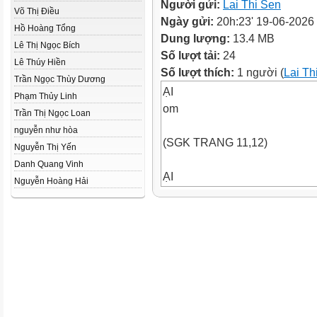
Người gửi:
Lai Thi Sen
Võ Thị Điều
Ngày gửi:
20h:23' 19-06-2026
Hồ Hoàng Tổng
Dung lượng:
13.4 MB
Lê Thị Ngọc Bích
Số lượt tải:
24
Lê Thúy Hiền
Số lượt thích:
1 người (
Lai Th
Trần Ngọc Thùy Dương
ẠI
Phạm Thủy Linh
om
Trần Thị Ngọc Loan
nguyễn như hòa
(SGK TRANG 11,12)
Nguyễn Thị Yến
Danh Quang Vinh
ẠI
Nguyễn Hoàng Hải
om
Viết một phân số, bạn đọc phâ
số của phân số đó. Đổi vai thự
quả.
Tử số là 3
Mẫu số là 5