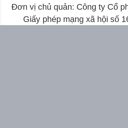
?
Đơn vị chủ quản: Công ty Cổ p
3
20
Giấy phép mạng xã hội số 
?
=
6
?
10
?
3
?
ẠI
om
b)