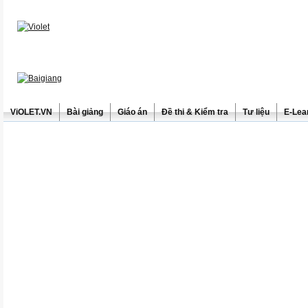
ViOLET.VN
Bài giảng
Giáo án
Đề thi & Kiểm tra
Tư liệu
E-Lea