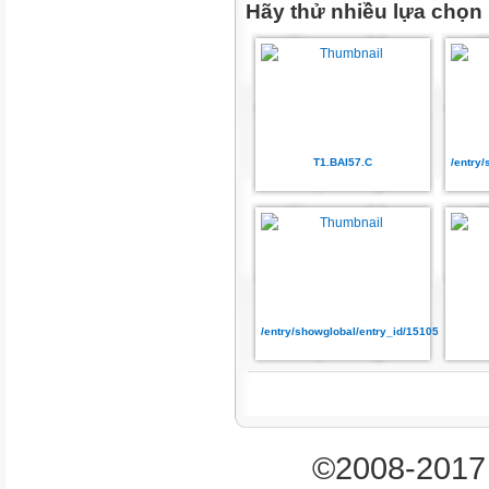
Ba phần tám
Hãy thử nhiều lựa chọn
2
12
Hai phần mười hai
T1.BAI57.C
/entry
5
9
Năm phần chín
ẠI
/entry/showglobal/entry_id/15105065
om
2 a) Số?
=
©2008-2017 