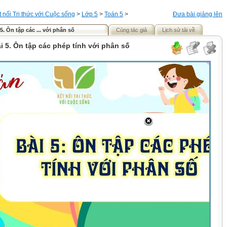
t nối Tri thức với Cuộc sống
>
Lớp 5
>
Toán 5
>
Đưa bài giảng lên
5. Ôn tập các ... với phân số
Cùng tác giả
Lịch sử tải về
i 5. Ôn tập các phép tính với phân số