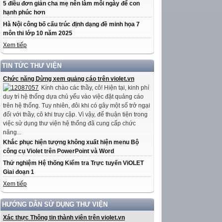
5 điều đơn giản cha mẹ nên làm mỗi ngày để con
hạnh phúc hơn
Hà Nội công bố cấu trúc định dạng đề minh họa 7
môn thi lớp 10 năm 2025
Xem tiếp
TIN TỨC THƯ VIỆN
Chức năng Dừng xem quảng cáo trên violet.vn
Kính chào các thầy, cô! Hiện tại, kinh phí
duy trì hệ thống dựa chủ yếu vào việc đặt quảng cáo
trên hệ thống. Tuy nhiên, đôi khi có gây một số trở ngại
đối với thầy, cô khi truy cập. Vì vậy, để thuận tiện trong
việc sử dụng thư viện hệ thống đã cung cấp chức
năng...
Khắc phục hiện tượng không xuất hiện menu Bộ
công cụ Violet trên PowerPoint và Word
Thử nghiệm Hệ thống Kiểm tra Trực tuyến ViOLET
Giai đoạn 1
Xem tiếp
HƯỚNG DẪN SỬ DỤNG THƯ VIỆN
Xác thực Thông tin thành viên trên violet.vn