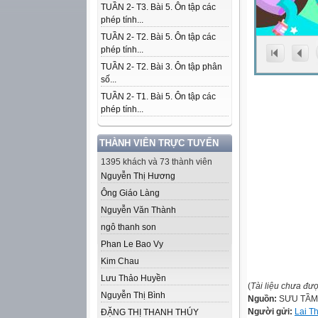
TUẦN 2- T3. Bài 5. Ôn tập các
phép tính...
TUẦN 2- T2. Bài 5. Ôn tập các
phép tính...
TUẦN 2- T2. Bài 3. Ôn tập phân
số...
TUẦN 2- T1. Bài 5. Ôn tập các
phép tính...
THÀNH VIÊN TRỰC TUYẾN
1395 khách và 73 thành viên
Nguyễn Thị Hương
Ông Giáo Làng
Nguyễn Văn Thành
ngô thanh son
Phan Le Bao Vy
Kim Chau
Lưu Thảo Huyền
(
Tài liệu chưa đư
Nguyễn Thị Bình
Nguồn:
SƯU TẦM
Người gửi:
Lai T
ĐẶNG THỊ THANH THÚY