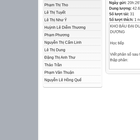
Ngày gửi:
20h:26
Phạm Thị Tho
Dung lượng:
42.
Lê Thị Tuyết
Số lượt tải:
31
Số lượt thích:
1 n
Lê Thị Như Ý
KHO BÁU ĐẠI 
Huỳnh Lê Diễm Thương
DƯƠNG
Phạm Phương
Nguyễn Thị Cẩm Linh
Học tiếp
Lê Thị Dung
Viết phân số sau
Đặng Thị Anh Thư
thập phân:
Thảo Trần
=
Phạm Văn Thuận
Nguyễn Lê Hồng Quế
Viết phân số sau
số thập phân:
=
Viết phân số sau
thập phân:
=
1