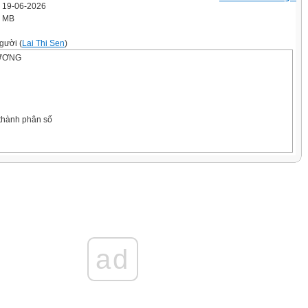
' 19-06-2026
6 MB
gười (
Lai Thi Sen
)
DƯƠNG
 thành phân số
 thành phân
 thành phân số
ad