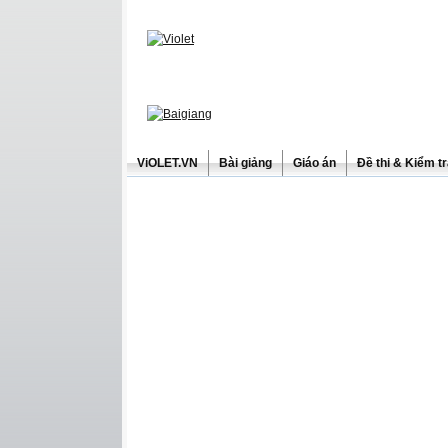
ViOLET.VN
Bài giảng
Giáo án
Đề thi & Kiểm t