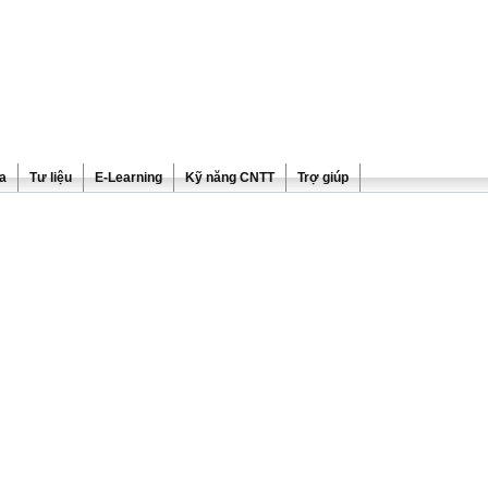
ra
Tư liệu
E-Learning
Kỹ năng CNTT
Trợ giúp