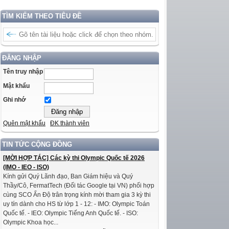
TÌM KIẾM THEO TIÊU ĐỀ
ĐĂNG NHẬP
Tên truy nhập
Mật khẩu
Ghi nhớ
Quên mật khẩu
ĐK thành viên
TIN TỨC CỘNG ĐỒNG
[MỜI HỢP TÁC] Các kỳ thi Olympic Quốc tế 2026
(IMO - IEO - ISO)
Kính gửi Quý Lãnh đạo, Ban Giám hiệu và Quý
Thầy/Cô, FermatTech (Đối tác Google tại VN) phối hợp
cùng SCO Ấn Độ trân trọng kính mời tham gia 3 kỳ thi
uy tín dành cho HS từ lớp 1 - 12: - IMO: Olympic Toán
Quốc tế. - IEO: Olympic Tiếng Anh Quốc tế. - ISO:
Olympic Khoa học...