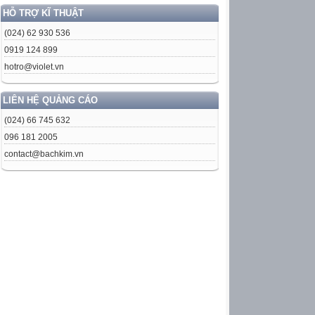
HỖ TRỢ KĨ THUẬT
(024) 62 930 536
0919 124 899
hotro@violet.vn
LIÊN HỆ QUẢNG CÁO
(024) 66 745 632
096 181 2005
contact@bachkim.vn