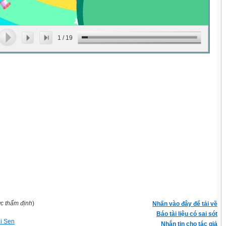
1
/
19
ợc thẩm định
)
Nhấn vào đây để tải về
Báo tài liệu có sai sót
hi Sen
Nhắn tin cho tác giả