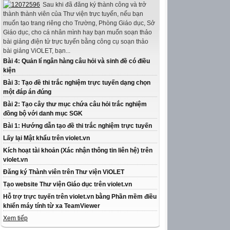
Sau khi đã đăng ký thành công và trở
thành thành viên của Thư viện trực tuyến, nếu bạn
muốn tạo trang riêng cho Trường, Phòng Giáo dục, Sở
Giáo dục, cho cá nhân mình hay bạn muốn soạn thảo
bài giảng điện tử trực tuyến bằng công cụ soạn thảo
bài giảng ViOLET, bạn...
Bài 4: Quản lí ngân hàng câu hỏi và sinh đề có điều
kiện
Bài 3: Tạo đề thi trắc nghiệm trực tuyến dạng chọn
một đáp án đúng
Bài 2: Tạo cây thư mục chứa câu hỏi trắc nghiệm
đồng bộ với danh mục SGK
Bài 1: Hướng dẫn tạo đề thi trắc nghiệm trực tuyến
Lấy lại Mật khẩu trên violet.vn
Kích hoạt tài khoản (Xác nhận thông tin liên hệ) trên
violet.vn
Đăng ký Thành viên trên Thư viện ViOLET
Tạo website Thư viện Giáo dục trên violet.vn
Hỗ trợ trực tuyến trên violet.vn bằng Phần mềm điều
khiển máy tính từ xa TeamViewer
Xem tiếp