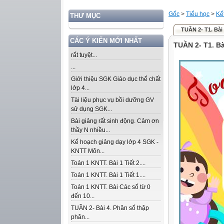
Gốc
>
Tiểu học
>
Kế
THƯ MỤC
TUẦN 2- T1. Bài 
CÁC Ý KIẾN MỚI NHẤT
TUẦN 2- T1. Bà
rất tuyệt...
...
Giới thiệu SGK Giáo dục thể chất
lớp 4...
Tài liệu phục vụ bồi dưỡng GV
sử dụng SGK...
Bài giảng rất sinh động. Cảm ơn
thầy N nhiều...
Kế hoạch giảng dạy lớp 4 SGK -
KNTT Môn...
Toán 1 KNTT. Bài 1 Tiết 2....
Toán 1 KNTT. Bài 1 Tiết 1....
Toán 1 KNTT. Bài Các số từ 0
đến 10...
TUẦN 2- Bài 4. Phân số thập
phân...