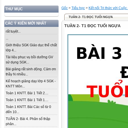
Gốc
>
Tiểu học
>
Kết nối Tri thức với Cuộc
THƯ MỤC
TUẦN 2- T1 ĐỌC TUỔI NGỰA
CÁC Ý KIẾN MỚI NHẤT
TUẦN 2- T1 ĐỌC TUỔI NGỰA
rất tuyệt...
...
Giới thiệu SGK Giáo dục thể chất
lớp 4...
Tài liệu phục vụ bồi dưỡng GV
sử dụng SGK...
Bài giảng rất sinh động. Cảm ơn
thầy N nhiều...
Kế hoạch giảng dạy lớp 4 SGK -
KNTT Môn...
Toán 1 KNTT. Bài 1 Tiết 2....
Toán 1 KNTT. Bài 1 Tiết 1....
Toán 1 KNTT. Bài Các số từ 0
đến 10...
TUẦN 2- Bài 4. Phân số thập
phân...