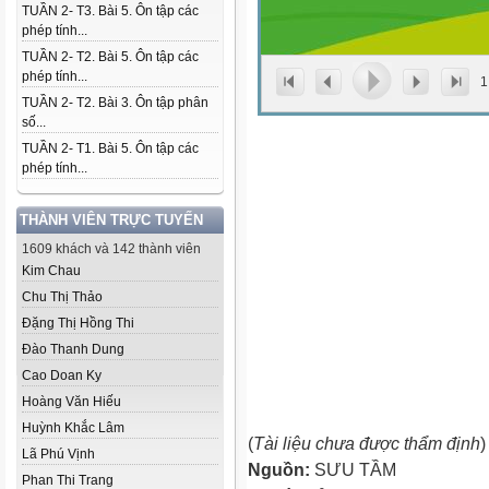
TUẦN 2- T3. Bài 5. Ôn tập các
phép tính...
TUẦN 2- T2. Bài 5. Ôn tập các
phép tính...
1
TUẦN 2- T2. Bài 3. Ôn tập phân
số...
TUẦN 2- T1. Bài 5. Ôn tập các
phép tính...
THÀNH VIÊN TRỰC TUYẾN
1609 khách và 142 thành viên
Kim Chau
Chu Thị Thảo
Đặng Thị Hồng Thi
Đào Thanh Dung
Cao Doan Ky
Hoàng Văn Hiếu
Huỳnh Khắc Lâm
(
Tài liệu chưa được thẩm định
)
Lã Phú Vịnh
Nguồn:
SƯU TẦM
Phan Thi Trang