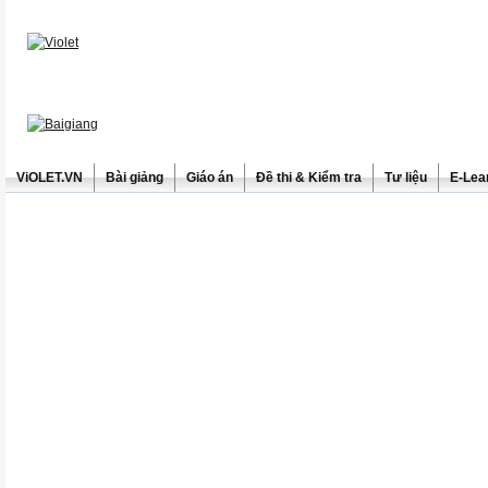
ViOLET.VN
Bài giảng
Giáo án
Đề thi & Kiểm tra
Tư liệu
E-Lea