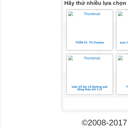
Em nghĩ gì về các bạn
Hãy thử nhiều lựa chọn
nhỏ trong câu chuyện
"Cánh đồng hoa"?
Trao đổi về những tên gọi của
(theo âm lịch) mà em biết.
TUẦN 21- T3.Vietdoa
tuan 
Thực hiện nhóm
đôi
Quan sát
tranh vẽ gì?
tuần 25 bài 14 Đường quê
T
Mắt dõi
đồng tháp tiết 1+2
Tai
nghe
©2008-2017 
Tay dò