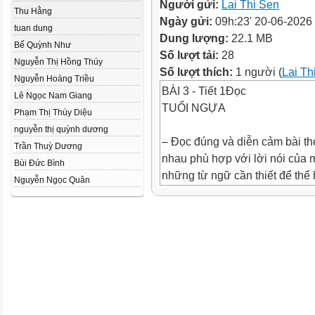
Người gửi:
Lai Thi Sen
Thu Hằng
Ngày gửi:
09h:23' 20-06-2026
tuan dung
Dung lượng:
22.1 MB
Bế Quỳnh Như
Số lượt tải:
28
Nguyễn Thị Hồng Thúy
Số lượt thích:
1 người (
Lai Th
Nguyễn Hoàng Triều
BÀI 3 - Tiết 1Đọc
Lê Ngọc Nam Giang
TUỔI NGỰA
Phạm Thị Thúy Diệu
nguyễn thị quỳnh dương
– Đọc đúng và diễn cảm bài th
Trần Thuỳ Dương
nhau phù hợp với lời nói của 
Bùi Đức Bình
những từ ngữ cần thiết để thể
Nguyễn Ngọc Quân
qua hình ảnh chú ngựa con.
– Đọc hiểu: Nhận biết được nộ
cảm nhận được suy nghĩ, cảm x
của chú ngựa con và hình dun
nhiều
miền đất theo tưởng tượng của
bài thơ: Tuổi thơ có nhiều ướ
phá nhiều điều thú vị của cuộc 