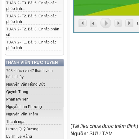
TUẦN 2- T3. Bài 5. Ôn tập các
phép tính...
TUẦN 2- T2. Bài 5. Ôn tập các
phép tính...
1
TUẦN 2- T2. Bài 3. Ôn tập phân
số...
TUẦN 2- T1. Bài 5. Ôn tập các
phép tính...
THÀNH VIÊN TRỰC TUYẾN
798 khách và 47 thành viên
hồ thị thúy
Nguyễn Văn Hồng Đức
Quỳnh Trang
Phan My Yen
Nguyễn Lan Phương
Nguyễn Văn Thêm
Thanh nga
(
Tài liệu chưa được thẩm định
)
Lương Quý Dương
Nguồn:
SƯU TẦM
Lý Thị Lệ Hằng