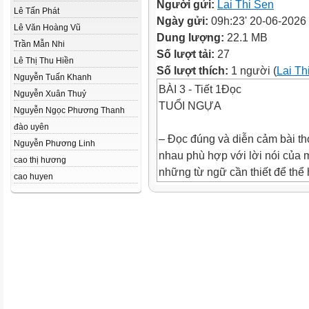
Người gửi:
Lai Thi Sen
Lê Tấn Phát
Ngày gửi:
09h:23' 20-06-2026
Lê Văn Hoàng Vũ
Dung lượng:
22.1 MB
Trần Mẫn Nhi
Số lượt tải:
27
Lê Thị Thu Hiền
Số lượt thích:
1 người (
Lai Th
Nguyễn Tuấn Khanh
BÀI 3 - Tiết 1Đọc
Nguyễn Xuân Thuỷ
TUỔI NGỰA
Nguyễn Ngọc Phương Thanh
đào uyên
– Đọc đúng và diễn cảm bài th
Nguyễn Phương Linh
nhau phù hợp với lời nói của 
cao thị hương
những từ ngữ cần thiết để thể
cao huyen
qua hình ảnh chú ngựa con.
– Đọc hiểu: Nhận biết được nộ
cảm nhận được suy nghĩ, cảm x
của chú ngựa con và hình dun
nhiều
miền đất theo tưởng tượng của
bài thơ: Tuổi thơ có nhiều ướ
phá nhiều điều thú vị của cuộc 