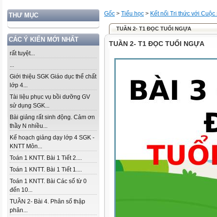
Gốc
>
Tiểu học
>
Kết nối Tri thức với Cuộc
THƯ MỤC
TUẦN 2- T1 ĐỌC TUỔI NGỰA
CÁC Ý KIẾN MỚI NHẤT
TUẦN 2- T1 ĐỌC TUỔI NGỰA
rất tuyệt...
...
Giới thiệu SGK Giáo dục thể chất
lớp 4...
Tài liệu phục vụ bồi dưỡng GV
sử dụng SGK...
Bài giảng rất sinh động. Cảm ơn
thầy N nhiều...
Kế hoạch giảng dạy lớp 4 SGK -
KNTT Môn...
Toán 1 KNTT. Bài 1 Tiết 2....
Toán 1 KNTT. Bài 1 Tiết 1....
Toán 1 KNTT. Bài Các số từ 0
đến 10...
TUẦN 2- Bài 4. Phân số thập
phân...