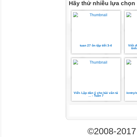
Em nghĩ gì về các bạn
Hãy thử nhiều lựa chọn
nhỏ trong câu chuyện
"Cánh đồng hoa"?
Trao đổi về những tên gọi của
(theo âm lịch) mà em biết.
tuan 27 ôn tập tiết 3-4
Viết 
tình
Thực hiện nhóm
đôi
Quan sát
tranh vẽ gì?
Viết- Lập dàn ý cho bài văn tả
/entry
Mắt dõi
... - Tuần 7
Tai
nghe
©2008-2017 
Tay dò