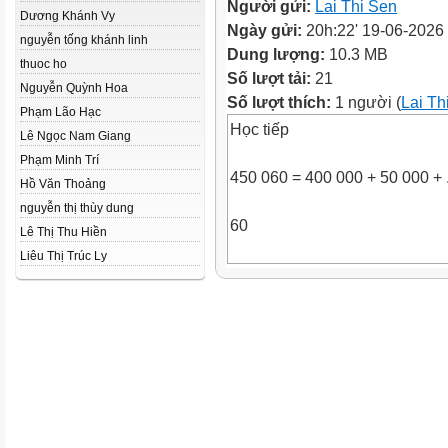
Người gửi:
Lai Thi Sen
Dương Khánh Vy
Ngày gửi:
20h:22' 19-06-2026
nguyễn tống khánh linh
Dung lượng:
10.3 MB
thuoc ho
Số lượt tải:
21
Nguyễn Quỳnh Hoa
Số lượt thích:
1 người (
Lai Th
Phạm Lão Hạc
Học tiếp
Lê Ngọc Nam Giang
Phạm Minh Trí
450 060 = 400 000 + 50 000 + .
Hồ Văn Thoảng
nguyễn thị thùy dung
60
Lê Thị Thu Hiền
Liêu Thị Trúc Ly
Viết số gồm: 6 chục nghìn, 8
nghìn, ba trăm, năm chục và
bốn đơn vị.
68 354
Viết số gồm: 5 chục triệu, 4
chục nghìn và 6 đơn vị