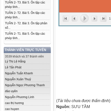
TUẦN 2- T3. Bài 5. Ôn tập các
phép tính...
TUẦN 2- T2. Bài 5. Ôn tập các
phép tính...
1
TUẦN 2- T2. Bài 3. Ôn tập phân
số...
TUẦN 2- T1. Bài 5. Ôn tập các
phép tính...
THÀNH VIÊN TRỰC TUYẾN
3539 khách và 37 thành viên
Lý Thị Lệ Hằng
Lê Tấn Phát
Nguyễn Tuấn Khanh
Nguyễn Xuân Thuỷ
Nguyễn Ngọc Phương Thanh
đào uyên
Nguyễn Phương Linh
(
Tài liệu chưa được thẩm định
)
cao thị hương
Nguồn:
SƯU TẦM
cao huyen