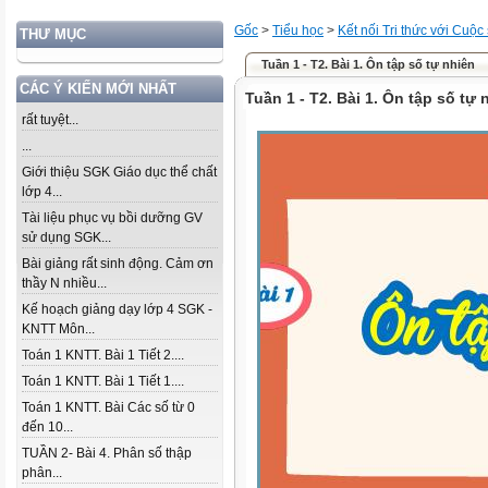
Gốc
>
Tiểu học
>
Kết nối Tri thức với Cuộc
THƯ MỤC
Tuần 1 - T2. Bài 1. Ôn tập số tự nhiên
CÁC Ý KIẾN MỚI NHẤT
Tuần 1 - T2. Bài 1. Ôn tập số tự 
rất tuyệt...
...
Giới thiệu SGK Giáo dục thể chất
lớp 4...
Tài liệu phục vụ bồi dưỡng GV
sử dụng SGK...
Bài giảng rất sinh động. Cảm ơn
thầy N nhiều...
Kế hoạch giảng dạy lớp 4 SGK -
KNTT Môn...
Toán 1 KNTT. Bài 1 Tiết 2....
Toán 1 KNTT. Bài 1 Tiết 1....
Toán 1 KNTT. Bài Các số từ 0
đến 10...
TUẦN 2- Bài 4. Phân số thập
phân...