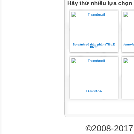
Hãy thử nhiều lựa chọn
Đỉnh núi Bà Đen
Đỉnh E-vơ-rét
b) Bộ đồ chơi nào dưới đây có 
So sánh số thập phân (Tiết 2)
/entry
KNTT
Ta có: 2 000 000 > 1 175 000 
Vậy bộ đồ chơi có giá thấp nhất
2
Trong bốn năm, một cửa hàng
T1.BAI57.C
phẩm và đã thống kê như bảng 
Năm
Số sản phẩm bán được
©2008-2017 
2020