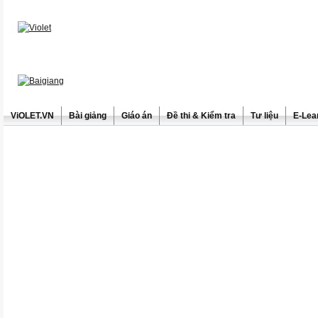
ViOLET.VN
Bài giảng
Giáo án
Đề thi & Kiểm tra
Tư liệu
E-Lea