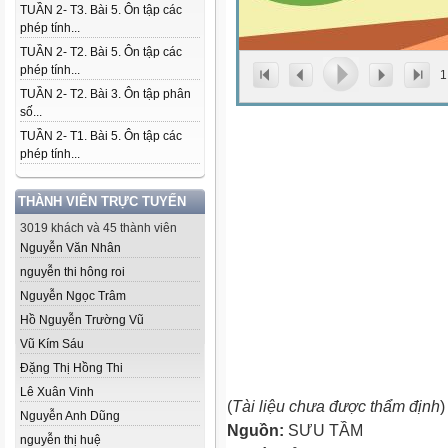
TUẦN 2- T3. Bài 5. Ôn tập các
phép tính...
TUẦN 2- T2. Bài 5. Ôn tập các
phép tính...
1
TUẦN 2- T2. Bài 3. Ôn tập phân
số...
TUẦN 2- T1. Bài 5. Ôn tập các
phép tính...
THÀNH VIÊN TRỰC TUYẾN
3019 khách và 45 thành viên
Nguyễn Văn Nhân
nguyễn thi hông roi
Nguyễn Ngọc Trâm
Hồ Nguyễn Trường Vũ
Vũ Kím Sáu
Đặng Thị Hồng Thi
Lê Xuân Vinh
(
Tài liệu chưa được thẩm định
)
Nguyễn Anh Dũng
Nguồn:
SƯU TẦM
nguyễn thị huệ