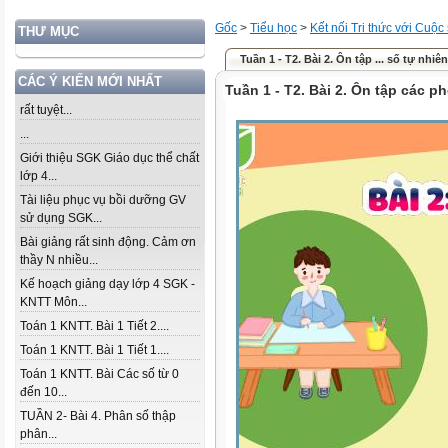
Gốc
>
Tiểu học
>
Kết nối Tri thức với Cuộc
THƯ MỤC
Tuần 1 - T2. Bài 2. Ôn tập ... số tự nhiên
CÁC Ý KIẾN MỚI NHẤT
Tuần 1 - T2. Bài 2. Ôn tập các p
rất tuyệt...
...
Giới thiệu SGK Giáo dục thể chất
lớp 4...
Tài liệu phục vụ bồi dưỡng GV
sử dụng SGK...
Bài giảng rất sinh động. Cảm ơn
thầy N nhiều...
Kế hoạch giảng dạy lớp 4 SGK -
KNTT Môn...
Toán 1 KNTT. Bài 1 Tiết 2....
Toán 1 KNTT. Bài 1 Tiết 1....
Toán 1 KNTT. Bài Các số từ 0
đến 10...
TUẦN 2- Bài 4. Phân số thập
phân...