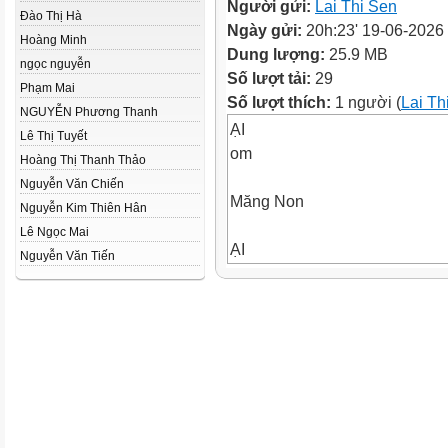
Người gửi:
Lai Thi Sen
Đào Thị Hà
Ngày gửi:
20h:23' 19-06-2026
Hoàng Minh
Dung lượng:
25.9 MB
ngọc nguyễn
Số lượt tải:
29
Phạm Mai
Số lượt thích:
1 người (
Lai Th
NGUYỄN Phương Thanh
ẠI
Lê Thị Tuyết
om
Hoàng Thị Thanh Thảo
Nguyễn Văn Chiến
Măng Non
Nguyễn Kim Thiên Hân
Lê Ngọc Mai
ẠI
Nguyễn Văn Tiến
om
Măng Non
CHUYẾN
CHUYẾN ĐI
ĐI THÚ
THÚ VỊ