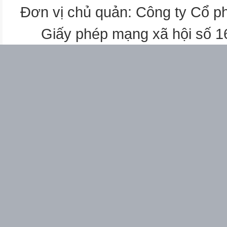
= 2 000
Đơn vị chủ quản: Công ty Cổ p
CHUYẾN
Giấy phép mạng xã hội số 
CHUY
Ế
N
ĐI
ĐI
THÚ
THÚ
VỊ
V
Ị
1
3
2
4