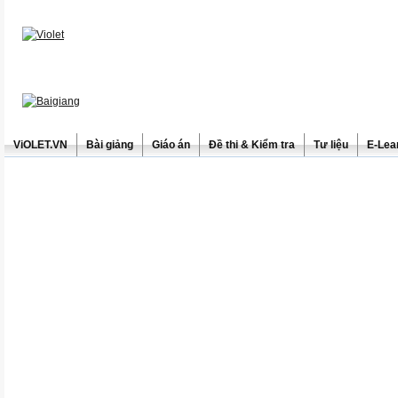
ViOLET.VN
Bài giảng
Giáo án
Đề thi & Kiểm tra
Tư liệu
E-Lea