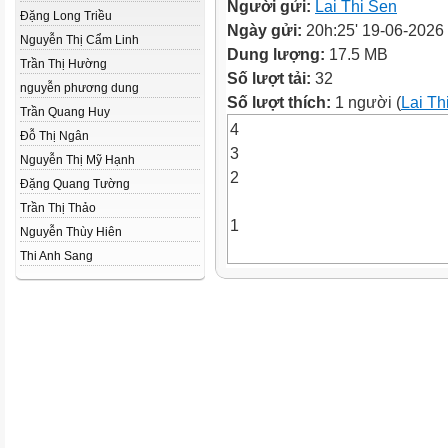
Người gửi:
Lai Thi Sen
Đặng Long Triều
Ngày gửi:
20h:25' 19-06-2026
Nguyễn Thị Cẩm Linh
Dung lượng:
17.5 MB
Trần Thị Hường
Số lượt tải:
32
nguyễn phương dung
Số lượt thích:
1 người (
Lai Th
Trần Quang Huy
4
Đỗ Thị Ngân
3
Nguyễn Thị Mỹ Hạnh
2
Đặng Quang Tường
Trần Thị Thảo
1
Nguyễn Thùy Hiên
Thi Anh Sang
Phân số nào sau đây là phân s
giản?
A.
C.
B.