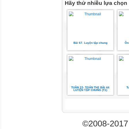
Hãy thử nhiều lựa chọn
A.
C.
B.
Bài 67. Luyện tập chung
Ôn 
D.
A
B
TUẦN 22- TOÁN TH2 BÀI 44
T
C
LUYỆN TẬP CHUNG (T1)
D
4
©2008-2017 
3