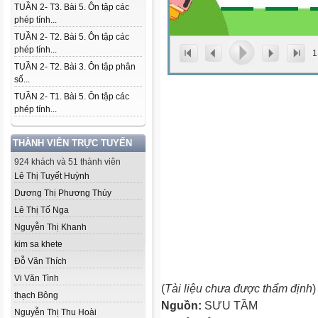
TUẦN 2- T3. Bài 5. Ôn tập các
phép tính...
TUẦN 2- T2. Bài 5. Ôn tập các
phép tính...
1
TUẦN 2- T2. Bài 3. Ôn tập phân
số...
TUẦN 2- T1. Bài 5. Ôn tập các
phép tính...
THÀNH VIÊN TRỰC TUYẾN
924 khách và 51 thành viên
Lê Thị Tuyết Huỳnh
Dương Thị Phương Thúy
Lê Thị Tố Nga
Nguyễn Thị Khanh
kim sa khete
Đỗ Văn Thích
Vi Văn Tình
(
Tài liệu chưa được thẩm định
)
thạch Bông
Nguồn:
SƯU TẦM
Nguyễn Thị Thu Hoài