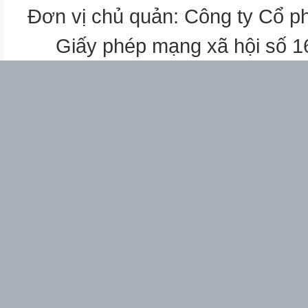
2
Đơn vị chủ quản: Công ty Cổ p
1
Giấy phép mạng xã hội số 
Phân số bằng phân số nào dư
A.
C.
B.
D.
A
B
C