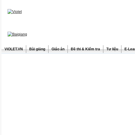
ViOLET.VN
Bài giảng
Giáo án
Đề thi & Kiểm tra
Tư liệu
E-Lea