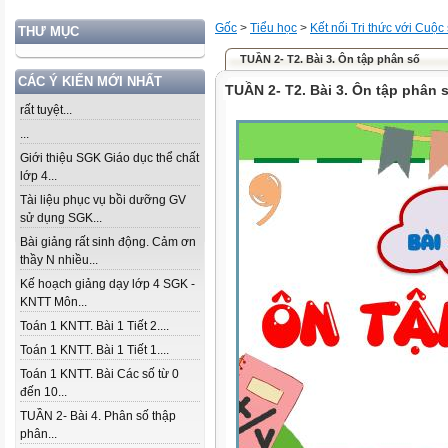
Gốc
>
Tiểu học
>
Kết nối Tri thức với Cuộc
THƯ MỤC
TUẦN 2- T2. Bài 3. Ôn tập phân số
CÁC Ý KIẾN MỚI NHẤT
TUẦN 2- T2. Bài 3. Ôn tập phân 
rất tuyệt...
...
Giới thiệu SGK Giáo dục thể chất
lớp 4...
Tài liệu phục vụ bồi dưỡng GV
sử dụng SGK...
Bài giảng rất sinh động. Cảm ơn
thầy N nhiều...
Kế hoạch giảng dạy lớp 4 SGK -
KNTT Môn...
Toán 1 KNTT. Bài 1 Tiết 2....
Toán 1 KNTT. Bài 1 Tiết 1....
Toán 1 KNTT. Bài Các số từ 0
đến 10...
TUẦN 2- Bài 4. Phân số thập
phân...