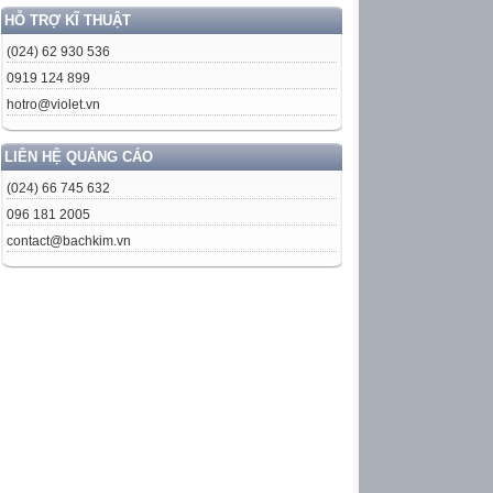
HỖ TRỢ KĨ THUẬT
(024) 62 930 536
0919 124 899
hotro@violet.vn
LIÊN HỆ QUẢNG CÁO
(024) 66 745 632
096 181 2005
contact@bachkim.vn