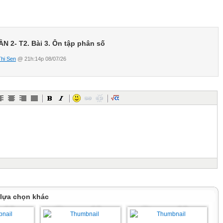
N 2- T2. Bài 3. Ôn tập phân số
Thi Sen
@ 21h:14p 08/07/26
ân số nào dưới đây?
 lựa chọn khác