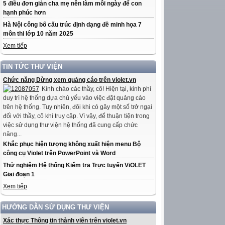
5 điều đơn giản cha mẹ nên làm mỗi ngày để con
hạnh phúc hơn
Hà Nội công bố cấu trúc định dạng đề minh họa 7
môn thi lớp 10 năm 2025
Xem tiếp
TIN TỨC THƯ VIỆN
Chức năng Dừng xem quảng cáo trên violet.vn
Kính chào các thầy, cô! Hiện tại, kinh phí
duy trì hệ thống dựa chủ yếu vào việc đặt quảng cáo
trên hệ thống. Tuy nhiên, đôi khi có gây một số trở ngại
đối với thầy, cô khi truy cập. Vì vậy, để thuận tiện trong
việc sử dụng thư viện hệ thống đã cung cấp chức
năng...
Khắc phục hiện tượng không xuất hiện menu Bộ
công cụ Violet trên PowerPoint và Word
Thử nghiệm Hệ thống Kiểm tra Trực tuyến ViOLET
Giai đoạn 1
Xem tiếp
HƯỚNG DẪN SỬ DỤNG THƯ VIỆN
Xác thực Thông tin thành viên trên violet.vn