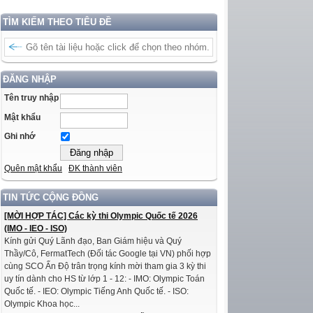
TÌM KIẾM THEO TIÊU ĐỀ
ĐĂNG NHẬP
Tên truy nhập
Mật khẩu
Ghi nhớ
Quên mật khẩu
ĐK thành viên
TIN TỨC CỘNG ĐỒNG
[MỜI HỢP TÁC] Các kỳ thi Olympic Quốc tế 2026
(IMO - IEO - ISO)
Kính gửi Quý Lãnh đạo, Ban Giám hiệu và Quý
Thầy/Cô, FermatTech (Đối tác Google tại VN) phối hợp
cùng SCO Ấn Độ trân trọng kính mời tham gia 3 kỳ thi
uy tín dành cho HS từ lớp 1 - 12: - IMO: Olympic Toán
Quốc tế. - IEO: Olympic Tiếng Anh Quốc tế. - ISO:
Olympic Khoa học...