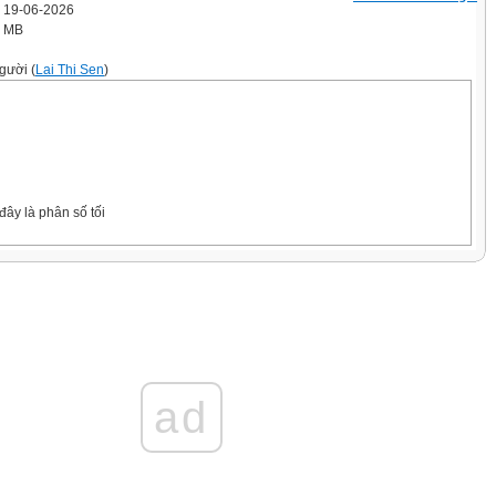
' 19-06-2026
5 MB
gười (
Lai Thi Sen
)
ây là phân số tối
ad