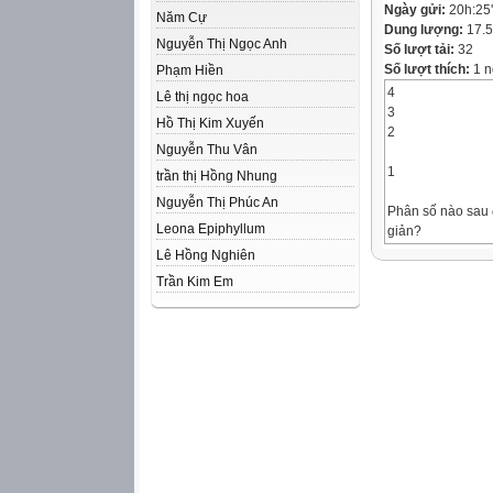
Ngày gửi:
20h:25
Năm Cự
Dung lượng:
17.
Nguyễn Thị Ngọc Anh
Số lượt tải:
32
Số lượt thích:
1 n
Phạm Hiền
4
Lê thị ngọc hoa
3
Hồ Thị Kim Xuyến
2
Nguyễn Thu Vân
1
trần thị Hồng Nhung
Nguyễn Thị Phúc An
Phân số nào sau đ
Leona Epiphyllum
giản?
Lê Hồng Nghiên
A.
Trần Kim Em
C.
B.
D.
A
B