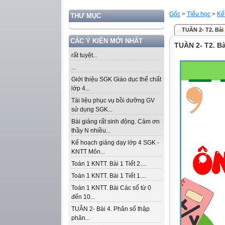
Gốc
>
Tiểu học
>
Kế
THƯ MỤC
TUẦN 2- T2. Bài
CÁC Ý KIẾN MỚI NHẤT
TUẦN 2- T2. Bà
rất tuyệt...
...
Giới thiệu SGK Giáo dục thể chất
lớp 4...
Tài liệu phục vụ bồi dưỡng GV
sử dụng SGK...
Bài giảng rất sinh động. Cảm ơn
thầy N nhiều...
Kế hoạch giảng dạy lớp 4 SGK -
KNTT Môn...
Toán 1 KNTT. Bài 1 Tiết 2....
Toán 1 KNTT. Bài 1 Tiết 1....
Toán 1 KNTT. Bài Các số từ 0
đến 10...
TUẦN 2- Bài 4. Phân số thập
phân...