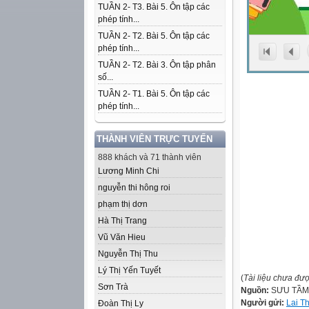
TUẦN 2- T3. Bài 5. Ôn tập các
phép tính...
TUẦN 2- T2. Bài 5. Ôn tập các
phép tính...
TUẦN 2- T2. Bài 3. Ôn tập phân
số...
TUẦN 2- T1. Bài 5. Ôn tập các
phép tính...
THÀNH VIÊN TRỰC TUYẾN
888 khách và 71 thành viên
Lương Minh Chi
nguyễn thi hông roi
phạm thị dơn
Hà Thị Trang
Vũ Văn Hieu
Nguyễn Thị Thu
Lý Thị Yến Tuyết
(
Tài liệu chưa đư
Sơn Trà
Nguồn:
SƯU TẦM
Người gửi:
Lai T
Đoàn Thị Ly