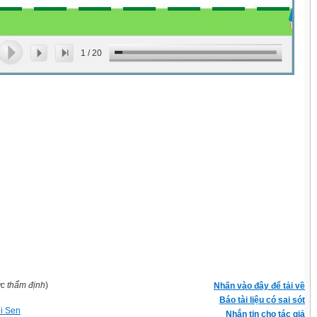
1
/
20
ợc thẩm định
)
Nhấn vào đây để tải về
Báo tài liệu có sai sót
hi Sen
Nhắn tin cho tác giả