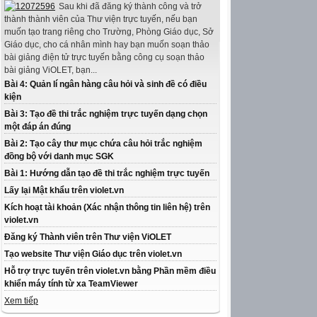
Sau khi đã đăng ký thành công và trở
thành thành viên của Thư viện trực tuyến, nếu bạn
muốn tạo trang riêng cho Trường, Phòng Giáo dục, Sở
Giáo dục, cho cá nhân mình hay bạn muốn soạn thảo
bài giảng điện tử trực tuyến bằng công cụ soạn thảo
bài giảng ViOLET, bạn...
Bài 4: Quản lí ngân hàng câu hỏi và sinh đề có điều
kiện
Bài 3: Tạo đề thi trắc nghiệm trực tuyến dạng chọn
một đáp án đúng
Bài 2: Tạo cây thư mục chứa câu hỏi trắc nghiệm
đồng bộ với danh mục SGK
Bài 1: Hướng dẫn tạo đề thi trắc nghiệm trực tuyến
Lấy lại Mật khẩu trên violet.vn
Kích hoạt tài khoản (Xác nhận thông tin liên hệ) trên
violet.vn
Đăng ký Thành viên trên Thư viện ViOLET
Tạo website Thư viện Giáo dục trên violet.vn
Hỗ trợ trực tuyến trên violet.vn bằng Phần mềm điều
khiển máy tính từ xa TeamViewer
Xem tiếp