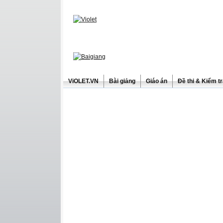
ViOLET.VN
Bài giảng
Giáo án
Đề thi & Kiểm t