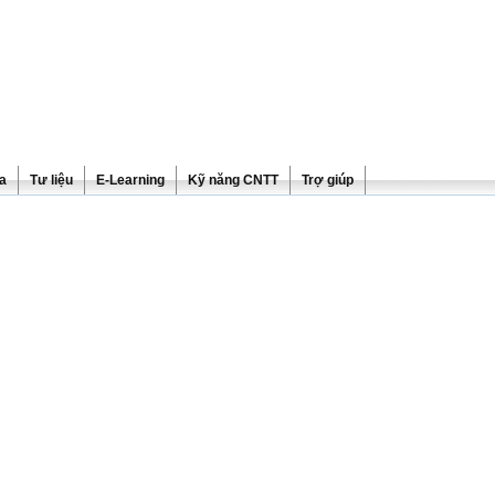
ra
Tư liệu
E-Learning
Kỹ năng CNTT
Trợ giúp