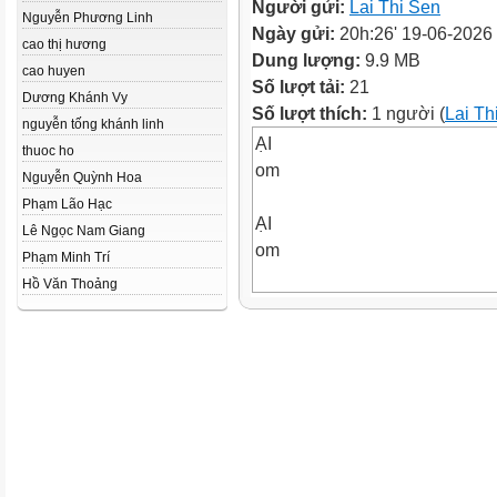
Người gửi:
Lai Thi Sen
Nguyễn Phương Linh
Ngày gửi:
20h:26' 19-06-2026
cao thị hương
Dung lượng:
9.9 MB
cao huyen
Số lượt tải:
21
Dương Khánh Vy
Số lượt thích:
1 người (
Lai Th
nguyễn tống khánh linh
ẠI
thuoc ho
om
Nguyễn Quỳnh Hoa
Phạm Lão Hạc
ẠI
Lê Ngọc Nam Giang
om
Phạm Minh Trí
Hồ Văn Thoảng
ẠI
om
Tính giá trị biểu thức:
𝟖
𝟗
𝟔