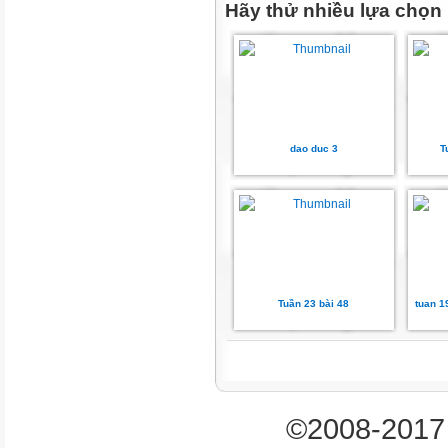
𝟖 x 𝟏𝟓
Hãy thử nhiều lựa chọn
𝟒𝟎
¿
𝟏𝟐𝟎
𝟏
¿
𝟑
dao duc 3
T
𝟏𝟐 x 𝟕
𝟔 x 𝟕
¿
¿
𝟕 x𝟖
Tuần 23 bài 48
tuan 1
𝟗
𝟖𝟒
𝟒𝟐
¿
¿
©2008-2017 
𝟓𝟔