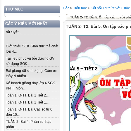
Gốc
>
Tiểu học
>
Kết nối Tri thức với Cuộc
THƯ MỤC
TUẦN 2- T2. Bài 5. Ôn tập các ... với ph
CÁC Ý KIẾN MỚI NHẤT
TUẦN 2- T2. Bài 5. Ôn tập các p
rất tuyệt...
...
Giới thiệu SGK Giáo dục thể chất
lớp 4...
Tài liệu phục vụ bồi dưỡng GV
sử dụng SGK...
Bài giảng rất sinh động. Cảm ơn
thầy N nhiều...
Kế hoạch giảng dạy lớp 4 SGK -
KNTT Môn...
Toán 1 KNTT. Bài 1 Tiết 2....
Toán 1 KNTT. Bài 1 Tiết 1....
Toán 1 KNTT. Bài Các số từ 0
đến 10...
TUẦN 2- Bài 4. Phân số thập
phân...