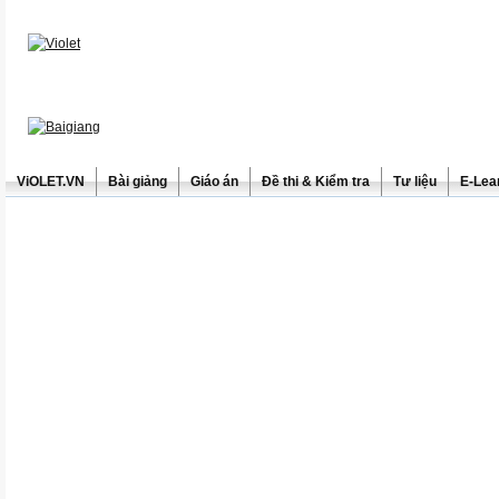
ViOLET.VN
Bài giảng
Giáo án
Đề thi & Kiểm tra
Tư liệu
E-Lea