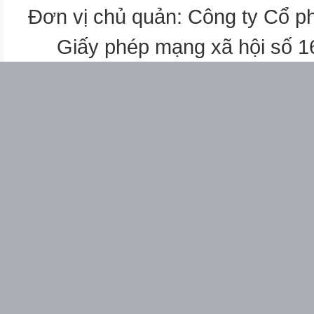
𝟗
Đơn vị chủ quản: Công ty Cổ p
𝟑
¿
Giấy phép mạng xã hội số 
𝟏𝟒
𝟐
¿
𝟑
𝟐𝟒
¿
𝟐𝟎
𝟔
¿
𝟓
2
Tìm phân số thích hợp.
Để trang trí tấm biển quảng cá