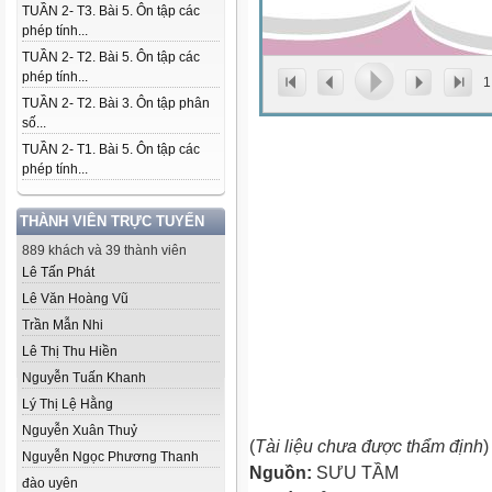
TUẦN 2- T3. Bài 5. Ôn tập các
phép tính...
TUẦN 2- T2. Bài 5. Ôn tập các
phép tính...
1
TUẦN 2- T2. Bài 3. Ôn tập phân
số...
TUẦN 2- T1. Bài 5. Ôn tập các
phép tính...
THÀNH VIÊN TRỰC TUYẾN
889 khách và 39 thành viên
Lê Tấn Phát
Lê Văn Hoàng Vũ
Trần Mẫn Nhi
Lê Thị Thu Hiền
Nguyễn Tuấn Khanh
Lý Thị Lệ Hằng
Nguyễn Xuân Thuỷ
(
Tài liệu chưa được thẩm định
)
Nguyễn Ngọc Phương Thanh
Nguồn:
SƯU TẦM
đào uyên