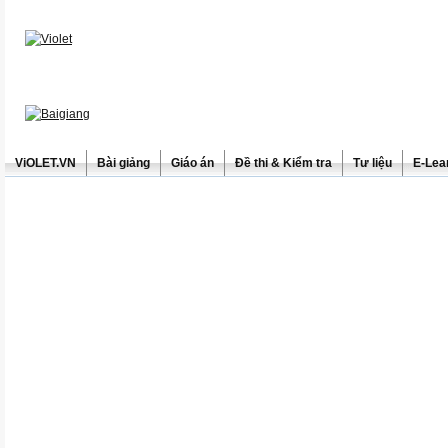
ViOLET.VN
Bài giảng
Giáo án
Đề thi & Kiểm tra
Tư liệu
E-Lea