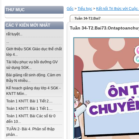
Gốc
>
Tiểu học
>
Kết nối Tri thức với Cuộc
THƯ MỤC
Tuần 34-T2.Bai7
CÁC Ý KIẾN MỚI NHẤT
Tuần 34-T2.Bai73.Ontaptoanch
rất tuyệt...
...
Giới thiệu SGK Giáo dục thể chất
lớp 4...
Tài liệu phục vụ bồi dưỡng GV
sử dụng SGK...
Bài giảng rất sinh động. Cảm ơn
thầy N nhiều...
Kế hoạch giảng dạy lớp 4 SGK -
KNTT Môn...
Toán 1 KNTT. Bài 1 Tiết 2....
Toán 1 KNTT. Bài 1 Tiết 1....
Toán 1 KNTT. Bài Các số từ 0
đến 10...
TUẦN 2- Bài 4. Phân số thập
phân...