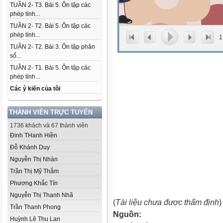
TUẦN 2- T3. Bài 5. Ôn tập các
phép tính...
TUẦN 2- T2. Bài 5. Ôn tập các
phép tính...
1
TUẦN 2- T2. Bài 3. Ôn tập phân
số...
TUẦN 2- T1. Bài 5. Ôn tập các
phép tính...
Các ý kiến của tôi
THÀNH VIÊN TRỰC TUYẾN
1736 khách và 67 thành viên
Đinh THanh Hiền
Đỗ Khánh Duy
Nguyễn Thị Nhàn
Trần Thị Mỹ Thắm
Phương Khắc Tín
Nguyễn Thị Thanh Nhã
(
Tài liệu chưa được thẩm định
)
Trần Thanh Phong
Nguồn:
Huỳnh Lê Thu Lan