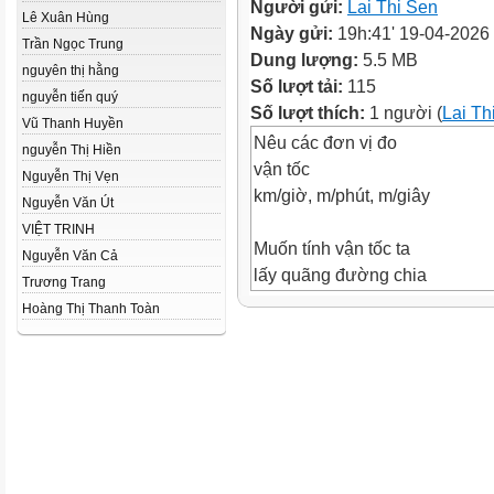
Người gửi:
Lai Thi Sen
Lê Xuân Hùng
Ngày gửi:
19h:41' 19-04-2026
Trần Ngọc Trung
Dung lượng:
5.5 MB
nguyên thị hằng
Số lượt tải:
115
nguyễn tiến quý
Số lượt thích:
1 người (
Lai Th
Vũ Thanh Huyền
Nêu các đơn vị đo
nguyễn Thị Hiền
vận tốc
Nguyễn Thị Vẹn
km/giờ, m/phút, m/giây
Nguyễn Văn Út
VIỆT TRINH
Muốn tính vận tốc ta
Nguyễn Văn Cả
lấy quãng đường chia
Trương Trang
cho thời gian. Đúng hay
Hoàng Thị Thanh Toàn
sai?
Đúng
Điền số thích hợp vào chỗ chấ
Một người đi xe đạp trong 2 gi
được 27km. Vận tốc của người