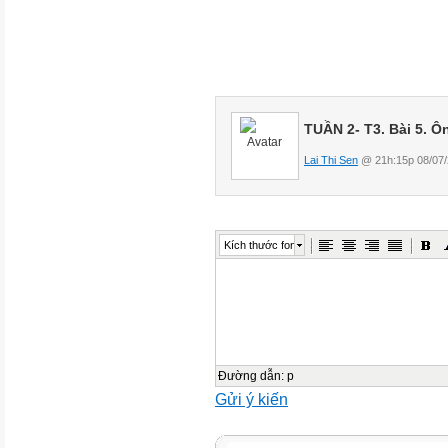
𝟕
𝟔
¿
×(
−
TUẦN 2- T3. Bài 5. Ô
)
𝟕
Lai Thi Sen
@ 21h:15p 08/07/
𝟗
𝟗
𝟗
Kích thước font
𝟏
¿
×
𝟕
𝟗
𝟏
Đường dẫn
:
p
Gửi ý kiến
¿
𝟕