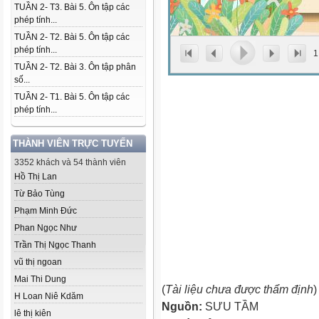
TUẦN 2- T3. Bài 5. Ôn tập các
phép tính...
TUẦN 2- T2. Bài 5. Ôn tập các
phép tính...
1
TUẦN 2- T2. Bài 3. Ôn tập phân
số...
TUẦN 2- T1. Bài 5. Ôn tập các
phép tính...
THÀNH VIÊN TRỰC TUYẾN
3352 khách và 54 thành viên
Hồ Thị Lan
Từ Bảo Tùng
Phạm Minh Đức
Phan Ngọc Như
Trần Thị Ngọc Thanh
vũ thị ngoan
Mai Thi Dung
(
Tài liệu chưa được thẩm định
)
H Loan Niê Kdăm
Nguồn:
SƯU TẦM
lê thị kiên