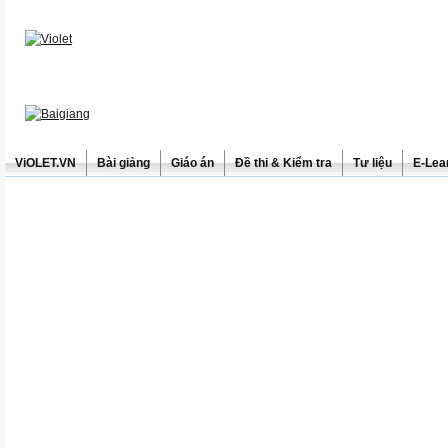
ViOLET.VN
Bài giảng
Giáo án
Đề thi & Kiểm tra
Tư liệu
E-Lea