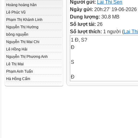
Người gửi:
Lai Thi Sen
Hoàng hoàng hân
Ngày gửi:
20h:27' 19-06-2026
Lê Phúc Vũ
Dung lượng:
30.8 MB
Phạm Thị Khánh Linh
Số lượt tải:
26
Nguyễn Thị Hường
Số lượt thích:
1 người (
Lai Th
bông nguyễn
1 Đ, S?
Nguyễn Thị Mai Chi
Đ
Lê Hồng Hải
Nguyễn Thị Phương Anh
S
Lê Thị Mai
Phạm Anh Tuấn
Đ
Hà Hồng Cẩm
Đ
2
Tính giá trị của biểu thức.
𝟗