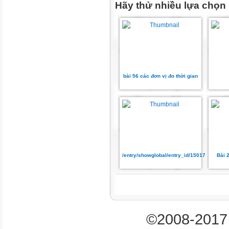
Hãy thử nhiều lựa chọn
𝟓
𝟏𝟎 𝟏
¿
+(
×
)
bài 56 các đơn vị đo thời gian
𝟔
𝟒
𝟑
𝟓
𝟓
¿
/entry/showglobal/entry_id/15017966
Bài 
+
𝟔
𝟔
𝟏𝟎
𝟓
©2008-2017 
¿