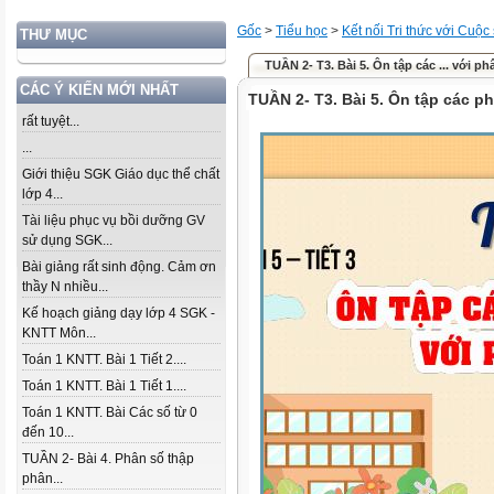
Gốc
>
Tiểu học
>
Kết nối Tri thức với Cuộc
THƯ MỤC
TUẦN 2- T3. Bài 5. Ôn tập các ... với ph
CÁC Ý KIẾN MỚI NHẤT
TUẦN 2- T3. Bài 5. Ôn tập các p
rất tuyệt...
...
Giới thiệu SGK Giáo dục thể chất
lớp 4...
Tài liệu phục vụ bồi dưỡng GV
sử dụng SGK...
Bài giảng rất sinh động. Cảm ơn
thầy N nhiều...
Kế hoạch giảng dạy lớp 4 SGK -
KNTT Môn...
Toán 1 KNTT. Bài 1 Tiết 2....
Toán 1 KNTT. Bài 1 Tiết 1....
Toán 1 KNTT. Bài Các số từ 0
đến 10...
TUẦN 2- Bài 4. Phân số thập
phân...